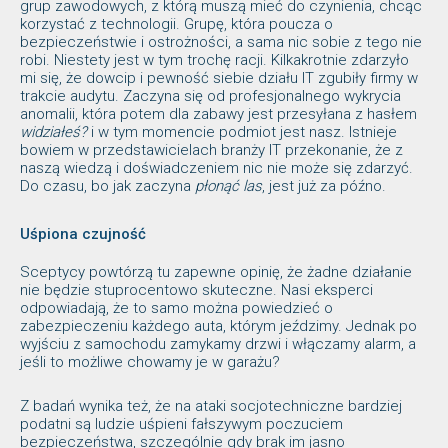
grup zawodowych, z którą muszą mieć do czynienia, chcąc
korzystać z technologii. Grupę, która poucza o
bezpieczeństwie i ostrożności, a sama nic sobie z tego nie
robi. Niestety jest w tym trochę racji. Kilkakrotnie zdarzyło
mi się, że dowcip i pewność siebie działu IT zgubiły firmy w
trakcie audytu. Zaczyna się od profesjonalnego wykrycia
anomalii, która potem dla zabawy jest przesyłana z hasłem
widziałeś?
i w tym momencie podmiot jest nasz. Istnieje
bowiem w przedstawicielach branży IT przekonanie, że z
naszą wiedzą i doświadczeniem nic nie może się zdarzyć.
Do czasu, bo jak zaczyna
płonąć las
, jest już za późno.
Uśpiona czujność
Sceptycy powtórzą tu zapewne opinię, że żadne działanie
nie będzie stuprocentowo skuteczne. Nasi eksperci
odpowiadają, że to samo można powiedzieć o
zabezpieczeniu każdego auta, którym jeździmy. Jednak po
wyjściu z samochodu zamykamy drzwi i włączamy alarm, a
jeśli to możliwe chowamy je w garażu?
Z badań wynika też, że na ataki socjotechniczne bardziej
podatni są ludzie uśpieni fałszywym poczuciem
bezpieczeństwa, szczególnie gdy brak im jasno