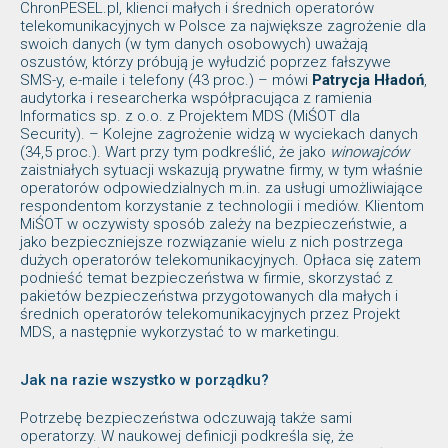
ChronPESEL.pl, klienci małych i średnich operatorów
telekomunikacyjnych w Polsce za największe zagrożenie dla
swoich danych (w tym danych osobowych) uważają
oszustów, którzy próbują je wyłudzić poprzez fałszywe
SMS-y, e-maile i telefony (43 proc.) – mówi
Patrycja Hładoń
,
audytorka i researcherka współpracująca z ramienia
Informatics sp. z o.o. z Projektem MDS (MiŚOT dla
Security). – Kolejne zagrożenie widzą w wyciekach danych
(34,5 proc.). Wart przy tym podkreślić, że jako
winowajców
zaistniałych sytuacji wskazują prywatne firmy, w tym właśnie
operatorów odpowiedzialnych m.in. za usługi umożliwiające
respondentom korzystanie z technologii i mediów. Klientom
MiŚOT w oczywisty sposób zależy na bezpieczeństwie, a
jako bezpieczniejsze rozwiązanie wielu z nich postrzega
dużych operatorów telekomunikacyjnych. Opłaca się zatem
podnieść temat bezpieczeństwa w firmie, skorzystać z
pakietów bezpieczeństwa przygotowanych dla małych i
średnich operatorów telekomunikacyjnych przez Projekt
MDS, a następnie wykorzystać to w marketingu.
Jak na razie wszystko w porządku?
Potrzebę bezpieczeństwa odczuwają także sami
operatorzy. W naukowej definicji podkreśla się, że