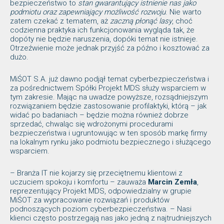
bezpieczeństwo to
stan gwarantujący istnienie nas jako
podmiotu oraz zapewniający możliwość rozwoju
. Nie warto
zatem czekać z tematem, aż
zaczną płonąć lasy
, choć
codzienna praktyka ich funkcjonowania wygląda tak, że
dopóty nie będzie naruszenia, dopóki temat nie istnieje.
Otrzeźwienie może jednak przyjść za późno i kosztować za
dużo.
MiŚOT S.A. już dawno podjął temat cyberbezpieczeństwa i
za pośrednictwem Spółki Projekt MDS służy wsparciem w
tym zakresie. Mając na uwadze powyższe, rozsądniejszym
rozwiązaniem będzie zastosowanie profilaktyki, którą – jak
widać po badaniach – będzie można również dobrze
sprzedać, chwaląc się wdrożonymi procedurami
bezpieczeństwa i ugruntowując w ten sposób markę firmy
na lokalnym rynku jako podmiotu bezpiecznego i służącego
wsparciem.
– Branża IT nie kojarzy się przeciętnemu klientowi z
uczuciem spokoju i komfortu – zauważa
Marcin Zemła
,
reprezentujący Projekt MDS, odpowiedzialny w grupie
MiŚOT za wypracowanie rozwiązań i produktów
podnoszących poziom cyberbezpieczeństwa. – Nasi
klienci często postrzegają nas jako jedną z najtrudniejszych