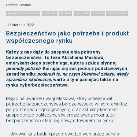
Grafika: Freepic
Cyberbezpieczeństwo
Internet
MiŚOT
Top Grid
Trendy
Zarządzanie
16 sierpnia 2022
Bezpieczeństwo jako potrzeba i produkt
współczesnego rynku
Każdy z nas dąży do zaspokojenia potrzeby
bezpieczeństwa. To teza Abrahama Maslowa,
amerykańskiego psychologa, autora szkicu słynnej
piramidy potrzeb
. Kierując się zaś jedną z podstawowych
zasad handlu:
podkreśl to, na czym klientowi zależy, wtedy
sprzedasz skutecznie
, warto o tym pamiętać także na
rynku cyberbezpieczeństwa.
Mając na uwadze uwagi Maslowa, który umiejscowił
potrzebę bezpieczeństwa bardzo wysoko w hierarchii (tuż
po potrzebach fizjologicznych) oraz aktualny kontekst
gospodarczo-polityczny, stwierdzić wręcz można, że
bezpieczeństwo stało się nowym towarem na rynku.
– Jak wynika z badań przeprowadzonych przez serwis