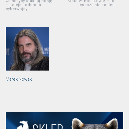
Chińczycy atakują Rosję
Kraków, Bosaków 5 – to
– kolejna odsłona
jeszcze nie koniec
cyberwojny
Marek Nowak