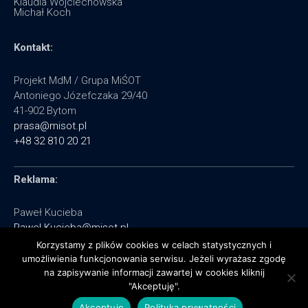
Klaudia Wojciechowska
Michał Koch
Kontakt:
Projekt MdM / Grupa MiŚOT
Antoniego Józefczaka 29/40
41-902 Bytom
prasa@misot.pl
+48 32 810 20 21
Reklama:
Paweł Kucieba
Pawel.Kucieba@misot.pl
+48 602 495 064
Korzystamy z plików cookies w celach statystycznych i
umożliwienia funkcjonowania serwisu. Jeżeli wyrażasz zgodę
na zapisywanie informacji zawartej w cookies kliknij
"Akceptuję".
Akceptuje
Polityka prywatności