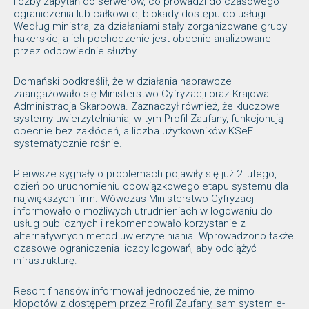
liczby zapytań do serwerów, co prowadzi do czasowego
ograniczenia lub całkowitej blokady dostępu do usługi.
Według ministra, za działaniami stały zorganizowane grupy
hakerskie, a ich pochodzenie jest obecnie analizowane
przez odpowiednie służby.
Domański podkreślił, że w działania naprawcze
zaangażowało się Ministerstwo Cyfryzacji oraz Krajowa
Administracja Skarbowa. Zaznaczył również, że kluczowe
systemy uwierzytelniania, w tym Profil Zaufany, funkcjonują
obecnie bez zakłóceń, a liczba użytkowników KSeF
systematycznie rośnie.
Pierwsze sygnały o problemach pojawiły się już 2 lutego,
dzień po uruchomieniu obowiązkowego etapu systemu dla
największych firm. Wówczas Ministerstwo Cyfryzacji
informowało o możliwych utrudnieniach w logowaniu do
usług publicznych i rekomendowało korzystanie z
alternatywnych metod uwierzytelniania. Wprowadzono także
czasowe ograniczenia liczby logowań, aby odciążyć
infrastrukturę.
Resort finansów informował jednocześnie, że mimo
kłopotów z dostępem przez Profil Zaufany, sam system e-