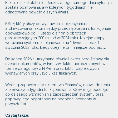
Faktur działał stabilnie. Jeszcze tego samego dnia sytuacja
została opanowana, a w kolejnych tygodniach nie
odnotowano poważniejszych awarii.
KSeF, który służy do wystawiania, przesyłania i
archiwizowania faktur między przedsiębiorcami, funkcjonuje
obowiązkowo od 1 lutego dla firm o obrotach
przekraczających 200 mln zł w 2024 roku. Kolejne etapy
wdrażania systemu zaplanowano na 1 kwietnia oraz 1
stycznia 2027 roku, kiedy obejmie on mniejsze podmioty.
Do końca 2026 r. utrzymano również okres przejściowy dla
części dokumentów, w tym tzw. faktur uproszczonych w
formie paragonów z NIP-em oraz faktur papierowych
wystawianych przy użyciu kas fiskalnych.
Według zapowiedzi Ministerstwa Finansów, doświadczenia
z pierwszych tygodni funkcjonowania KSeF mają posłużyć
do dalszego wzmacniania zabezpieczeń systemu oraz
poprawy jego odporności na podobne incydenty w
przyszłości.
Czytaj także: