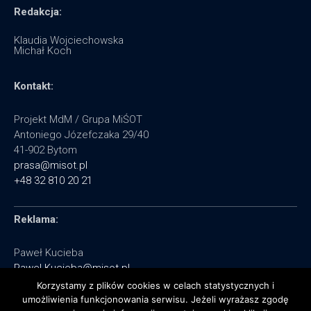
Redakcja:
Klaudia Wojciechowska
Michał Koch
Kontakt:
Projekt MdM / Grupa MiŚOT
Antoniego Józefczaka 29/40
41-902 Bytom
prasa@misot.pl
+48 32 810 20 21
Reklama:
Paweł Kucieba
Pawel.Kucieba@misot.pl
+48 602 495 064
Korzystamy z plików cookies w celach statystycznych i
umożliwienia funkcjonowania serwisu. Jeżeli wyrażasz zgodę