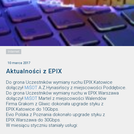
Internet
10 marca 2017
Aktualności z EPIX
Do grona Uczestników wymiany ruchu EPIX.Katowice
dołączył
MiŚOT
A.Z.Hynasińscy z miejscowości Poddębice.
Do grona Uczestników wymiany ruchu w EPIX.Warszawa
dołączył
MiŚOT
Martel z miejscowości Walendów
Firma Grakom z Gliwic dokonała upgrade styku z
EPIX.Katowice do 10Gbps.
Evio Polska z Poznania dokonało upgrade styku z
EPIX.Warszawa do 30Gbps.
W miesiącu styczniu staniały usługi: