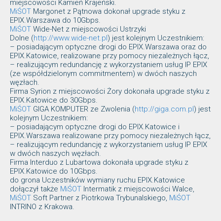
miejscowości Kamień Krajeński.
MiŚOT
Margonet z Pątnowa dokonał upgrade styku z
EPIX.Warszawa do 10Gbps.
MiŚOT
Wide-Net z miejscowości Ustrzyki
Dolne (
http://www.wide-net.pl
) jest kolejnym Uczestnikiem:
– posiadającym optyczne drogi do EPIX.Warszawa oraz do
EPIX.Katowice, realizowane przy pomocy niezależnych łącz,
– realizującym redundancję z wykorzystaniem usług IP EPIX
(ze współdzielonym commitmentem) w dwóch naszych
węzłach.
Firma Syrion z miejscowości Żory dokonała upgrade styku z
EPIX.Katowice do 30Gbps.
MiŚOT
GIGA KOMPUTER ze Zwolenia (
http://giga.com.pl
) jest
kolejnym Uczestnikiem:
– posiadającym optyczne drogi do EPIX.Katowice i
EPIX.Warszawa realizowane przy pomocy niezależnych łącz,
– realizującym redundancję z wykorzystaniem usług IP EPIX
w dwóch naszych węzłach.
Firma Interduo z Lubartowa dokonała upgrade styku z
EPIX.Katowice do 10Gbps.
do grona Uczestników wymiany ruchu EPIX.Katowice
dołączył także
MiŚOT
Intermatik z miejscowości Walce,
MiŚOT
Soft Partner z Piotrkowa Trybunalskiego,
MiŚOT
INTRINO z Krakowa.