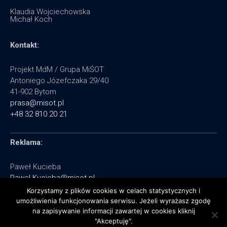
Klaudia Wojciechowska
Michał Koch
Kontakt:
Projekt MdM / Grupa MiŚOT
Antoniego Józefczaka 29/40
41-902 Bytom
prasa@misot.pl
+48 32 810 20 21
Reklama:
Paweł Kucieba
Pawel.Kucieba@misot.pl
+48 602 495 064
Korzystamy z plików cookies w celach statystycznych i
umożliwienia funkcjonowania serwisu. Jeżeli wyrażasz zgodę
na zapisywanie informacji zawartej w cookies kliknij
"Akceptuję".