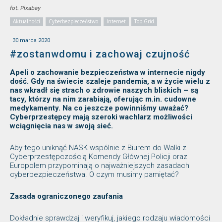
fot. Pixabay
Aktualności
Cyberbezpieczeństwo
Internet
Top Grid
30 marca 2020
#zostanwdomu i zachowaj czujność
Apeli o zachowanie bezpieczeństwa w internecie nigdy
dość. Gdy na świecie szaleje pandemia, a w życie wielu z
nas wkradł się strach o zdrowie naszych bliskich – są
tacy, którzy na nim zarabiają, oferując m.in. cudowne
medykamenty. Na co jeszcze powinniśmy uważać?
Cyberprzestępcy mają szeroki wachlarz możliwości
wciągnięcia nas w swoją sieć.
Aby tego uniknąć NASK wspólnie z Biurem do Walki z
Cyberprzestępczością Komendy Głównej Policji oraz
Europolem przypominają o najważniejszych zasadach
cyberbezpieczeństwa. O czym musimy pamiętać?
Zasada ograniczonego zaufania
Dokładnie sprawdzaj i weryfikuj, jakiego rodzaju wiadomości