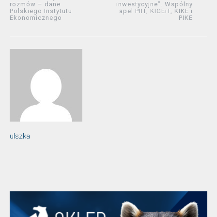
rozmów – dane
inwestycyjne”. Wspólny
Polskiego Instytutu
apel PIIT, KIGEiT, KIKE i
Ekonomicznego
PIKE
ulszka