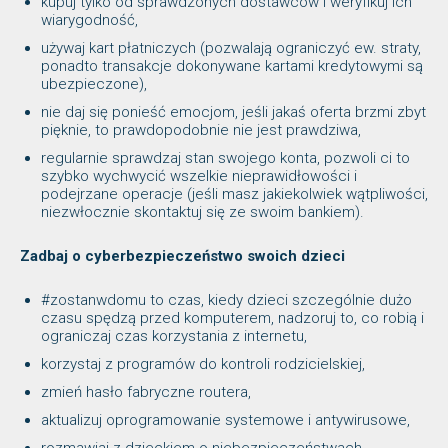
kupuj tylko od sprawdzonych dostawców i weryfikuj ich
wiarygodność,
używaj kart płatniczych (pozwalają ograniczyć ew. straty,
ponadto transakcje dokonywane kartami kredytowymi są
ubezpieczone),
nie daj się ponieść emocjom, jeśli jakaś oferta brzmi zbyt
pięknie, to prawdopodobnie nie jest prawdziwa,
regularnie sprawdzaj stan swojego konta, pozwoli ci to
szybko wychwycić wszelkie nieprawidłowości i
podejrzane operacje (jeśli masz jakiekolwiek wątpliwości,
niezwłocznie skontaktuj się ze swoim bankiem).
Zadbaj o cyberbezpieczeństwo swoich dzieci
#zostanwdomu to czas, kiedy dzieci szczególnie dużo
czasu spędzą przed komputerem, nadzoruj to, co robią i
ograniczaj czas korzystania z internetu,
korzystaj z programów do kontroli rodzicielskiej,
zmień hasło fabryczne routera,
aktualizuj oprogramowanie systemowe i antywirusowe,