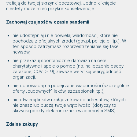
trafiają do twojej skrzynki pocztowej. Jedno kliknięcie
niestety może mieć przykre konsekwencje.
Zachowaj czujność w czasie pandemii
nie udostępniaj i nie powielaj wiadomości, które nie
pochodzą z oficjalnych źródeł (gov.pl, policja.pl itp.). W
ten sposób zatrzymasz rozprzestrzenianie się fake
newsów,
nie przekazuj spontanicznie darowizn na cele
charytatywne i apele o pomoc (np. na leczenie osoby
zarażonej COVID-19), zawsze weryfikuj wiarygodność
organizacji,
nie odpowiadaj na podejrzane wiadomości (szczególnie
oferty „cudownych” leków, szczepionek itp.),
nie otwieraj linków i załączników od adresatów, których
nie znasz lub budzą twoje wątpliwości (dotyczy to i
skrzynki poczty elektronicznej i wiadomości SMS).
Zdalne zakupy