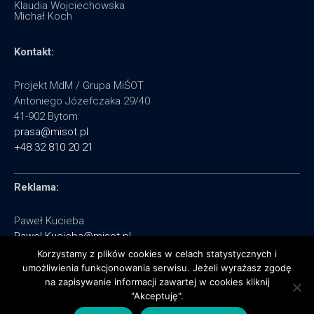
Klaudia Wojciechowska
Michał Koch
Kontakt:
Projekt MdM / Grupa MiŚOT
Antoniego Józefczaka 29/40
41-902 Bytom
prasa@misot.pl
+48 32 810 20 21
Reklama:
Paweł Kucieba
Pawel.Kucieba@misot.pl
+48 602 495 064
Korzystamy z plików cookies w celach statystycznych i
umożliwienia funkcjonowania serwisu. Jeżeli wyrażasz zgodę
na zapisywanie informacji zawartej w cookies kliknij
"Akceptuję".