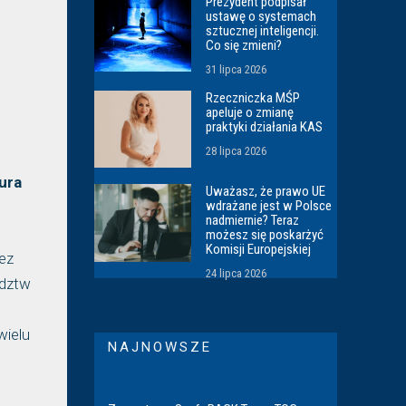
Prezydent podpisał
ustawę o systemach
sztucznej inteligencji.
Co się zmieni?
31 lipca 2026
Rzeczniczka MŚP
apeluje o zmianę
praktyki działania KAS
28 lipca 2026
ura
Uważasz, że prawo UE
wdrażane jest w Polsce
nadmiernie? Teraz
możesz się poskarżyć
Komisji Europejskiej
ez
24 lipca 2026
ództw
wielu
NAJNOWSZE