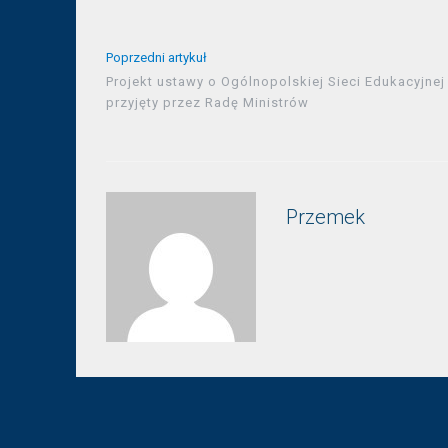
Poprzedni artykuł
Projekt ustawy o Ogólnopolskiej Sieci Edukacyjnej
przyjęty przez Radę Ministrów
Przemek