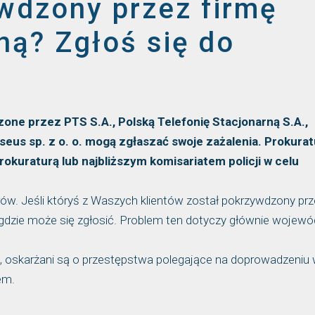
wdzony przez firmę
ną? Zgłoś się do
one przez PTS S.A., Polską Telefonię Stacjonarną S.A.,
eus sp. z o. o. mogą zgłaszać swoje zażalenia. Prokurat
okuraturą lub najbliższym komisariatem policji w celu
ów. Jeśli któryś z Waszych klientów został pokrzywdzony prz
, gdzie może się zgłosić. Problem ten dotyczy głównie wojew
łek, oskarżani są o przestępstwa polegające na doprowadzeniu 
em.