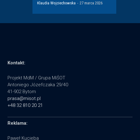
Klaudia Wojciechowska
-
27 marca 2026
Kontakt:
Projekt MdM / Grupa MiŚOT
Antoniego Józefczaka 29/40
41-902 Bytom
prasa@misot.pl
+48 32 810 20 21
Reklama:
Paweł Kucieba