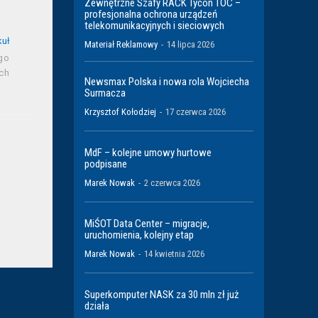
Zewnętrzne Szafy RACK Tycon TOC –
profesjonalna ochrona urządzeń
telekomunikacyjnych i sieciowych
kuł
Materiał Reklamowy
-
14 lipca 2026
go
ch
Newsmax Polska i nowa rola Wojciecha
Surmacza
Krzysztof Kołodziej
-
17 czerwca 2026
MdF – kolejne umowy hurtowe
podpisane
Marek Nowak
-
2 czerwca 2026
MiŚOT Data Center – migracje,
uruchomienia, kolejny etap
Marek Nowak
-
14 kwietnia 2026
Superkomputer NASK za 30 mln zł już
działa