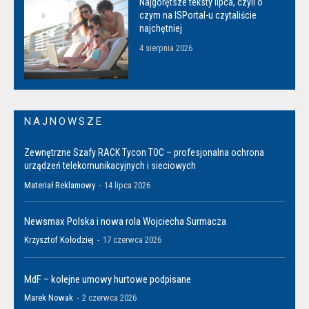
Najgorętsze teksty lipca, czyli o
czym na ISPortal-u czytaliście
najchętniej
4 sierpnia 2026
NAJNOWSZE
Zewnętrzne Szafy RACK Tycon TOC – profesjonalna ochrona
urządzeń telekomunikacyjnych i sieciowych
Materiał Reklamowy
-
14 lipca 2026
Newsmax Polska i nowa rola Wojciecha Surmacza
Krzysztof Kołodziej
-
17 czerwca 2026
MdF – kolejne umowy hurtowe podpisane
Marek Nowak
-
2 czerwca 2026