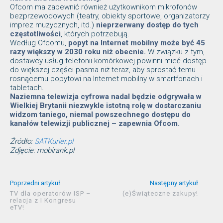
Ofcom ma zapewnić również użytkownikom mikrofonów
bezprzewodowych (teatry, obiekty sportowe, organizatorzy
imprez muzycznych, itd.)
nieprzerwany dostęp do tych
częstotliwości
, których potrzebują.
Według Ofcomu,
popyt na Internet mobilny może być 45
razy większy w 2030 roku niż obecnie.
W związku z tym,
dostawcy usług telefonii komórkowej powinni mieć dostęp
do większej części pasma niż teraz, aby sprostać temu
rosnącemu popytowi na Internet mobilny w smartfonach i
tabletach.
Naziemna telewizja cyfrowa nadal będzie odgrywała w
Wielkiej Brytanii niezwykle istotną rolę w dostarczaniu
widzom taniego, niemal powszechnego dostępu do
kanałów telewizji publicznej – zapewnia Ofcom.
Źródło:
SATKurier.pl
Zdjęcie: mobirank.pl
Poprzedni artykuł
Następny artykuł
TV dla operatorów ISP –
(e)Świąteczne zakupy!
relacja z I Kongresu
eTV!