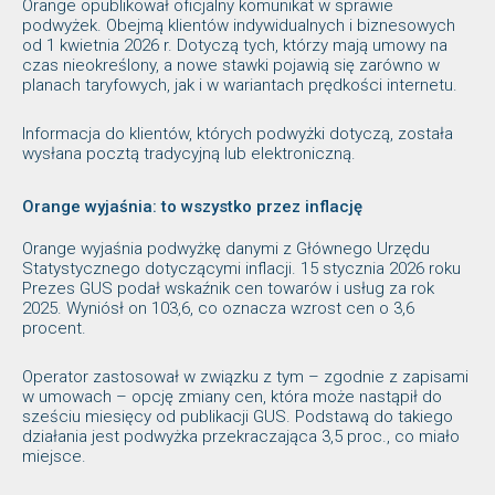
Orange opublikował oficjalny komunikat w sprawie
podwyżek. Obejmą klientów indywidualnych i biznesowych
od 1 kwietnia 2026 r. Dotyczą tych, którzy mają umowy na
czas nieokreślony, a nowe stawki pojawią się zarówno w
planach taryfowych, jak i w wariantach prędkości internetu.
Informacja do klientów, których podwyżki dotyczą, została
wysłana pocztą tradycyjną lub elektroniczną.
Orange wyjaśnia: to wszystko przez inflację
Orange wyjaśnia podwyżkę danymi z Głównego Urzędu
Statystycznego dotyczącymi inflacji. 15 stycznia 2026 roku
Prezes GUS podał wskaźnik cen towarów i usług za rok
2025. Wyniósł on 103,6, co oznacza wzrost cen o 3,6
procent.
Operator zastosował w związku z tym – zgodnie z zapisami
w umowach – opcję zmiany cen, która może nastąpił do
sześciu miesięcy od publikacji GUS. Podstawą do takiego
działania jest podwyżka przekraczająca 3,5 proc., co miało
miejsce.