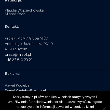
Redakcja:
Klaudia Wojciechowska
Michał Koch
Kontakt:
Projekt MdM / Grupa MiŚOT
Antoniego Józefczaka 29/40
41-902 Bytom
prasa@misot.pl
+48 32 810 20 21
Reklama:
Paweł Kucieba
Pawel.Kucieba@misot.pl
+48 602 495 064
Korzystamy z plików cookies w celach statystycznych i
umożliwienia funkcjonowania serwisu. Jeżeli wyrażasz zgodę
na zapisywanie informacji zawartej w cookies kliknij