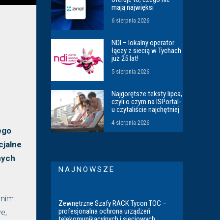
mają najwięksi
6 sierpnia 2026
NDI – lokalny operator
łączy z siecią w Tychach
już 25 lat!
5 sierpnia 2026
Najgorętsze teksty lipca,
czyli o czym na ISPortal-
u czytaliście najchętniej
4 sierpnia 2026
ego
cjalne
nych
NAJNOWSZE
 nim
Zewnętrzne Szafy RACK Tycon TOC –
profesjonalna ochrona urządzeń
e,
telekomunikacyjnych i sieciowych