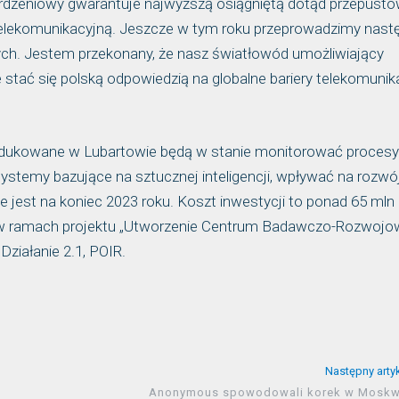
rdzeniowy gwarantuje najwyższą osiągniętą dotąd przepusto
 telekomunikacyjną. Jeszcze w tym roku przeprowadzimy nast
ych. Jestem przekonany, że nasz światłowód umożliwiający
stać się polską odpowiedzią na globalne bariery telekomunik
ukowane w Lubartowie będą w stanie monitorować procesy
systemy bazujące na sztucznej inteligencji, wpływać na rozwó
est na koniec 2023 roku. Koszt inwestycji to ponad 65 mln z
ch w ramach projektu „Utworzenie Centrum Badawczo-Rozwoj
ziałanie 2.1, POIR.
Następny arty
Anonymous spowodowali korek w Moskw