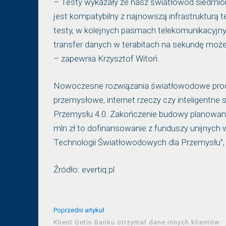
– Testy wykazały że nasz światłowód siedmio
jest kompatybilny z najnowszą infrastrukturą
testy, w kolejnych pasmach telekomunikacyjn
transfer danych w terabitach na sekundę może 
– zapewnia Krzysztof Witoń.
Nowoczesne rozwiązania światłowodowe prod
przemysłowe, internet rzeczy czy inteligentne 
Przemysłu 4.0. Zakończenie budowy planowane j
mln zł to dofinansowanie z funduszy unijny
Technologii Światłowodowych dla Przemysłu”, D
Źródło: evertiq.pl
Poprzedni artykuł
Klient Getin Banku otrzymał dane innych klientów