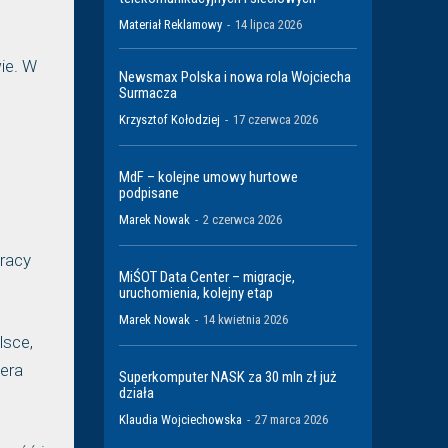
Materiał Reklamowy
-
14 lipca 2026
ie. W
Newsmax Polska i nowa rola Wojciecha
Surmacza
Krzysztof Kołodziej
-
17 czerwca 2026
MdF – kolejne umowy hurtowe
podpisane
Marek Nowak
-
2 czerwca 2026
pracy
MiŚOT Data Center – migracje,
uruchomienia, kolejny etap
Marek Nowak
-
14 kwietnia 2026
lsce,
nera
Superkomputer NASK za 30 mln zł już
działa
Klaudia Wojciechowska
-
27 marca 2026