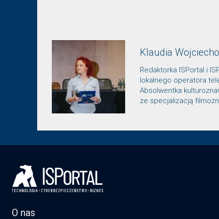
Klaudia Wojciech
Redaktorka ISPortal i IS
lokalnego operatora te
Absolwentka kulturozn
ze specjalizacją filmo
O nas