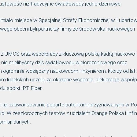
pustowość niż tradycyjne światłowody jednordzeniowe.
 miało miejsce w Specjalnej Strefy Ekonomicznej w Lubartow
wego obecni byli partnerzy firmy ze środowiska naukowego i
ów z UMCS oraz współpracy z kluczową polską kadrą naukowo-
 nie mielibyśmy dziś światłowodu wielordzeniowego oraz
 ogromnie wdzięczny naukowcom i inżynierom, którzy od lat
lubelskich uczelni za okazane wsparcie i deklarację współ
du spółki IPT Fiber.
ii i jej zaawansowanie poparte patentami przyznawanymi w Po
 Płd. W zeszłorocznych testów z udziałem Orange Polska i Infi
smisji danych.