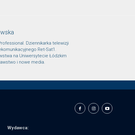
owska
Professional. Dziennikarka telewizji
lekomunikacyjnego Ret-Sat1.
awstwa na Uniwersytecie Łódzkim
znawstwo i nowe media.
Wydawca: