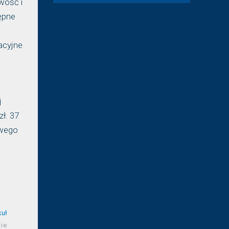
wość i
ępne
acyjne
j
ł. 37
owego
kuł
ie