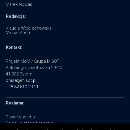
Marek Nowak
Redakcja:
Klaudia Wojciechowska
Michał Koch
Kontakt:
Projekt MdM / Grupa MiŚOT
Antoniego Józefczaka 29/40
41-902 Bytom
prasa@misot.pl
+48 32 810 20 21
Reklama:
Paweł Kucieba
Pawel.Kucieba@misot.pl
+48 602 495 064