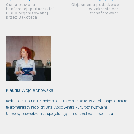
Ośma odsłona
Objaśnienia podatkowe
konferencji partnerskiej
w zakresie cen
ITSEC organizowanej
transferowych
przez Bakotech
Klaudia Wojciechowska
Redaktorka ISPortal i ISProfessional. Dziennikarka telewizji lokalnego operatora
telekomunikacyjnego Ret-Sat1. Absolwentka kulturoznawstwa na
Uniwersytecie Łódzkim ze specjalizacją filmoznawstwo i nowe media.