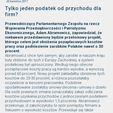
20 kwietnia 2017
Tylko jeden podatek od przychodu dla
firm?
Przewodniczący Parlamentarnego Zespołu na rzecz
Wspierania Przedsiębiorczości i Patriotyzmu
Ekonomicznego, Adam Abramowicz, zapowiedział, że
niebawem przedstawiony będzie przełomowy projekt,
którego celem jest obniżenie pozapłacowych kosztów
pracy oraz podniesienie zarobków Polaków nawet o 30
procent.
Abramowicz chce tym samym, aby zarobki w naszym kraju
były zbliżone do tych z Europy Zachodniej, a system
podatkowy był uproszczony. Według niego obecne
pozapłacowe koszty pracy są bardzo wysokie, a wynoszą
ponad 60 procent. Nowy projekt zakładałby obniżenie tych
kosztów do 25-30 procent, a różnica pozostałaby
oczywiście w kieszeni pracownika. Podobnie
opodatkowane zostałyby umowy-zlecenia i umowy o dzieło.
Dla osób prawnych zmiana oznaczałaby zakaz odliczania
kosztów uzyskania przychodów z jednoczesnym podatkiem
przychodowym w wysokości 1,5 procenta. Abramowicz
przekonuje, iż zakończyłoby to spór pomiędzy firmami a
fiskusem o wysokość kosztów. Przewiduje się także