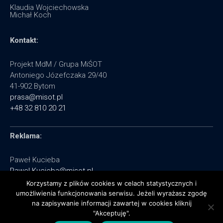
Klaudia Wojciechowska
Michał Koch
Kontakt:
Projekt MdM / Grupa MiŚOT
Antoniego Józefczaka 29/40
41-902 Bytom
prasa@misot.pl
+48 32 810 20 21
Reklama:
Paweł Kucieba
Pawel.Kucieba@misot.pl
+48 602 495 064
Korzystamy z plików cookies w celach statystycznych i
umożliwienia funkcjonowania serwisu. Jeżeli wyrażasz zgodę
na zapisywanie informacji zawartej w cookies kliknij
"Akceptuję".