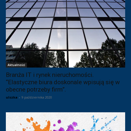
Aktualności
Branża IT i rynek nieruchomości.
“Elastyczne biura doskonale wpisują się w
obecne potrzeby firm”.
ulszka
-
9 października 2020