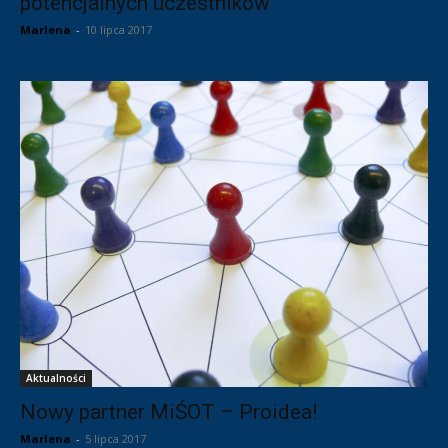
potencjalnych uczestników
Marlena
-
10 lipca 2017
Aktualności
Nowy partner MiŚOT – Proidea!
Marlena
-
5 lipca 2017