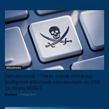
Aktualności
[aktualizacja] – Coraz więcej deklaracji
podłączeń placówek oświatowych do OSE
ze strony MiŚOT
Marlena
-
8 maja 2017