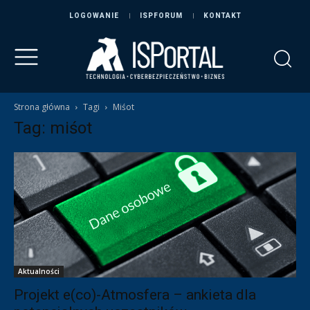
LOGOWANIE
ISPFORUM
KONTAKT
Strona główna
Tagi
Miśot
Tag: miśot
Aktualności
Projekt e(co)-Atmosfera – ankieta dla