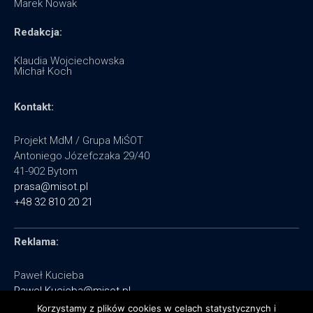
Marek Nowak
Redakcja:
Klaudia Wojciechowska
Michał Koch
Kontakt:
Projekt MdM / Grupa MiŚOT
Antoniego Józefczaka 29/40
41-902 Bytom
prasa@misot.pl
+48 32 810 20 21
Reklama:
Paweł Kucieba
Pawel.Kucieba@misot.pl
+48 602 495 064
Korzystamy z plików cookies w celach statystycznych i