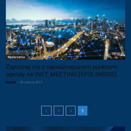
Wydarzenia
Zapoznaj się z najważniejszymi punktami
agendy na INET MEETING [EPIX INSIDE].
Kamil
-
29 marca 2017
3
4
5