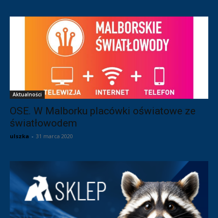
Aktualności
OSE. W Malborku placówki oświatowe ze
światłowodem
ulszka
-
31 marca 2020