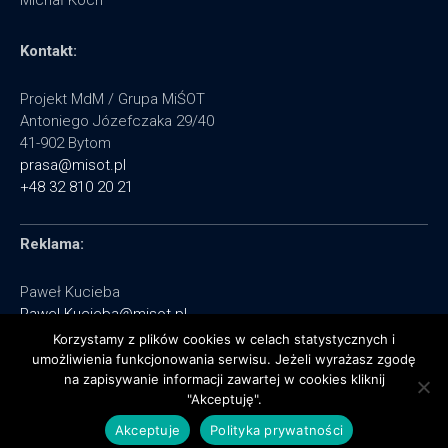
Michał Koch
Kontakt:
Projekt MdM / Grupa MiŚOT
Antoniego Józefczaka 29/40
41-902 Bytom
prasa@misot.pl
+48 32 810 20 21
Reklama:
Paweł Kucieba
Pawel.Kucieba@misot.pl
+48 602 495 064
Korzystamy z plików cookies w celach statystycznych i
umożliwienia funkcjonowania serwisu. Jeżeli wyrażasz zgodę
na zapisywanie informacji zawartej w cookies kliknij
"Akceptuję".
Akceptuje
Polityka prywatności