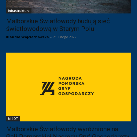
Infrastruktura
Malborskie Światłowody budują sieć
światłowodową w Starym Polu
Klaudia Wojciechowska
-
21 lutego 2022
MiŚOT
Malborskie Światłowody wyróżnione na
Gali Pomorskiej Nagrody Gryf Gospodarczy