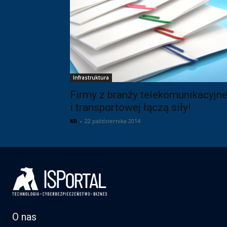
Infrastruktura
Firmy z branży telekomunikacyjne
i transportowej łączą siły!
KR
-
22 października 2014
O nas