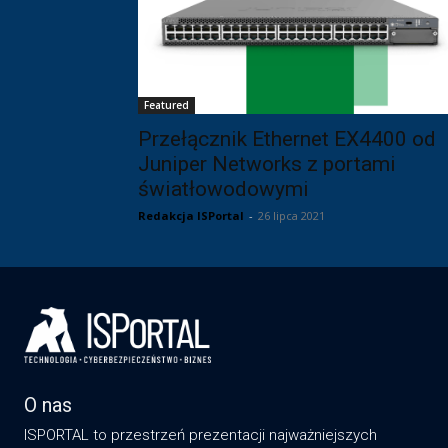
Featured
Przełącznik Ethernet EX4400 od
Juniper Networks z portami
światłowodowymi
Redakcja ISPortal
-
26 lipca 2021
O nas
ISPORTAL to przestrzeń prezentacji najważniejszych