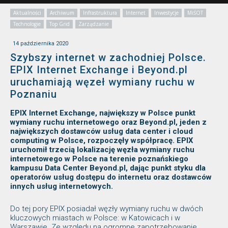
Aktualności
Archiwum
Infrastruktura
Internet
Inwestycje
MiŚOT
Technologie
Top Grid
Zarządzanie
14 października 2020
Szybszy internet w zachodniej Polsce.
EPIX Internet Exchange i Beyond.pl
uruchamiają węzeł wymiany ruchu w
Poznaniu
EPIX Internet Exchange, największy w Polsce punkt
wymiany ruchu internetowego oraz
Beyond.pl, jeden z
największych dostawców usług data center i cloud
computing w Polsce, rozpoczęły współpracę. EPIX
uruchomił trzecią lokalizację węzła wymiany ruchu
internetowego w Polsce na terenie poznańskiego
kampusu Data Center Beyond.pl, dając punkt styku dla
operatorów usług dostępu do internetu oraz dostawców
innych usług internetowych.
Do tej pory EPIX posiadał węzły wymiany ruchu w dwóch
kluczowych miastach w Polsce: w Katowicach i w
Warszawie. Ze względu na ogromne zapotrzebowanie