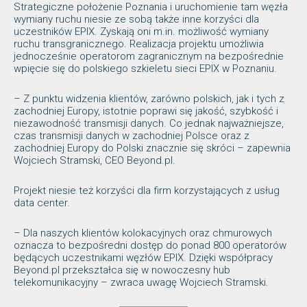
Strategiczne położenie Poznania i uruchomienie tam węzła
wymiany ruchu niesie ze sobą także inne korzyści dla
uczestników EPIX. Zyskają oni m.in. możliwość wymiany
ruchu transgranicznego. Realizacja projektu umożliwia
jednocześnie operatorom zagranicznym na bezpośrednie
wpięcie się do polskiego szkieletu sieci EPIX w Poznaniu.
– Z punktu widzenia klientów, zarówno polskich, jak i tych z
zachodniej Europy, istotnie poprawi się jakość, szybkość i
niezawodność transmisji danych. Co jednak najważniejsze,
czas transmisji danych w zachodniej Polsce oraz z
zachodniej Europy do Polski znacznie się skróci – zapewnia
Wojciech Stramski, CEO Beyond.pl.
Projekt niesie też korzyści dla firm korzystających z usług
data center.
– Dla naszych klientów kolokacyjnych oraz chmurowych
oznacza to bezpośredni dostęp do ponad 800 operatorów
będących uczestnikami węzłów EPIX. Dzięki współpracy
Beyond.pl przekształca się w nowoczesny hub
telekomunikacyjny – zwraca uwagę Wojciech Stramski.