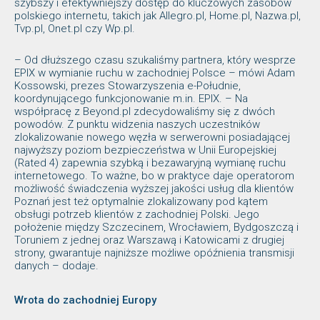
szybszy i efektywniejszy dostęp do kluczowych zasobów
polskiego internetu, takich jak Allegro.pl, Home.pl, Nazwa.pl,
Tvp.pl, Onet.pl czy Wp.pl.
– Od dłuższego czasu szukaliśmy partnera, który wesprze
EPIX w wymianie ruchu w zachodniej Polsce – mówi Adam
Kossowski, prezes Stowarzyszenia e-Południe,
koordynującego funkcjonowanie m.in. EPIX. – Na
współpracę z Beyond.pl zdecydowaliśmy się z dwóch
powodów. Z punktu widzenia naszych uczestników
zlokalizowanie nowego węzła w serwerowni posiadającej
najwyższy poziom bezpieczeństwa w Unii Europejskiej
(Rated 4) zapewnia szybką i bezawaryjną wymianę ruchu
internetowego. To ważne, bo w praktyce daje operatorom
możliwość świadczenia wyższej jakości usług dla klientów
Poznań jest też optymalnie zlokalizowany pod kątem
obsługi potrzeb klientów z zachodniej Polski. Jego
położenie między Szczecinem, Wrocławiem, Bydgoszczą i
Toruniem z jednej oraz Warszawą i Katowicami z drugiej
strony, gwarantuje najniższe możliwe opóźnienia transmisji
danych – dodaje.
Wrota do zachodniej Europy