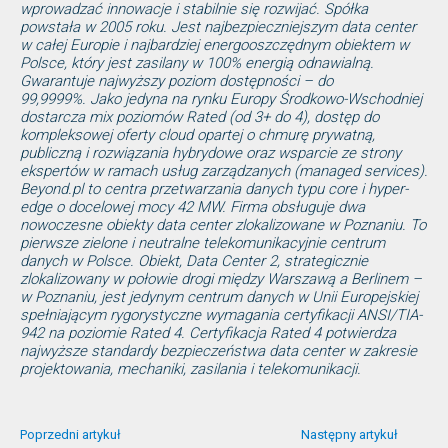
wprowadzać innowacje i stabilnie się rozwijać. Spółka
powstała w 2005 roku. Jest najbezpieczniejszym data center
w całej Europie i najbardziej energooszczędnym obiektem w
Polsce, który jest zasilany w 100% energią odnawialną.
Gwarantuje najwyższy poziom dostępności – do
99,9999%. Jako jedyna na rynku Europy Środkowo-Wschodniej
dostarcza mix poziomów Rated (od 3+ do 4), dostęp do
kompleksowej oferty cloud opartej o chmurę prywatną,
publiczną i rozwiązania hybrydowe oraz wsparcie ze strony
ekspertów w ramach usług zarządzanych (managed services).
Beyond.pl to centra przetwarzania danych typu core i hyper-
edge o docelowej mocy 42 MW. Firma obsługuje dwa
nowoczesne obiekty data center zlokalizowane w Poznaniu. To
pierwsze zielone i neutralne telekomunikacyjnie centrum
danych w Polsce. Obiekt, Data Center 2, strategicznie
zlokalizowany w połowie drogi między Warszawą a Berlinem –
w Poznaniu, jest jedynym centrum danych w Unii Europejskiej
spełniającym rygorystyczne wymagania certyfikacji ANSI/TIA-
942 na poziomie Rated 4. Certyfikacja Rated 4 potwierdza
najwyższe standardy bezpieczeństwa data center w zakresie
projektowania, mechaniki, zasilania i telekomunikacji.
Poprzedni artykuł
Następny artykuł