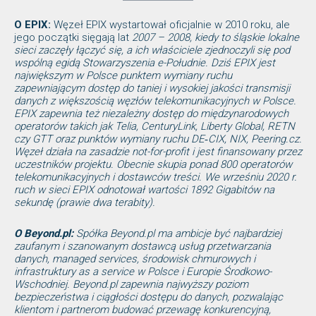
O EPIX:
Węzeł EPIX wystartował oficjalnie w 2010 roku, ale
jego początki sięgają lat
2007 – 2008, kiedy to śląskie lokalne
sieci zaczęły łączyć się, a ich właściciele zjednoczyli się pod
wspólną egidą Stowarzyszenia e-Południe. Dziś EPIX jest
największym w Polsce punktem wymiany ruchu
zapewniającym dostęp do taniej i wysokiej jakości transmisji
danych z większością węzłów telekomunikacyjnych w Polsce.
EPIX zapewnia też niezależny dostęp do międzynarodowych
operatorów takich jak Telia, CenturyLink, Liberty Global, RETN
czy GTT oraz punktów wymiany ruchu DE‑CIX, NIX, Peering.cz.
Węzeł działa na zasadzie not-for-profit i jest finansowany przez
uczestników projektu. Obecnie skupia ponad 800 operatorów
telekomunikacyjnych i dostawców treści. We wrześniu 2020 r.
ruch w sieci EPIX odnotował wartości 1892 Gigabitów na
sekundę (prawie dwa terabity).
O Beyond.pl:
Spółka Beyond.pl ma ambicje być najbardziej
zaufanym i szanowanym dostawcą usług przetwarzania
danych, managed services, środowisk chmurowych i
infrastruktury as a service w Polsce i Europie Środkowo-
Wschodniej. Beyond.pl zapewnia najwyższy poziom
bezpieczeństwa i ciągłości dostępu do danych, pozwalając
klientom i partnerom budować przewagę konkurencyjną,