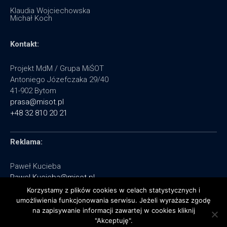
Klaudia Wojciechowska
Michał Koch
Kontakt:
Projekt MdM / Grupa MiŚOT
Antoniego Józefczaka 29/40
41-902 Bytom
prasa@misot.pl
+48 32 810 20 21
Reklama:
Paweł Kucieba
Pawel.Kucieba@misot.pl
+48 602 495 064
Korzystamy z plików cookies w celach statystycznych i
umożliwienia funkcjonowania serwisu. Jeżeli wyrażasz zgodę
na zapisywanie informacji zawartej w cookies kliknij
"Akceptuję".