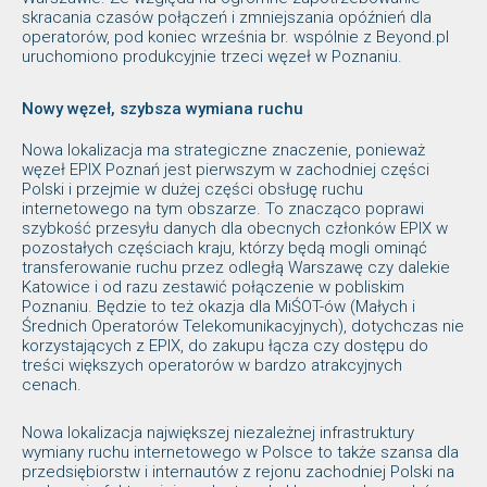
skracania czasów połączeń i zmniejszania opóźnień dla
operatorów, pod koniec września br. wspólnie z Beyond.pl
uruchomiono produkcyjnie trzeci węzeł w Poznaniu.
Nowy węzeł, szybsza wymiana ruchu
Nowa lokalizacja ma strategiczne znaczenie, ponieważ
węzeł EPIX Poznań jest pierwszym w zachodniej części
Polski i przejmie w dużej części obsługę ruchu
internetowego na tym obszarze. To znacząco poprawi
szybkość przesyłu danych dla obecnych członków EPIX w
pozostałych częściach kraju, którzy będą mogli ominąć
transferowanie ruchu przez odległą Warszawę czy dalekie
Katowice i od razu zestawić połączenie w pobliskim
Poznaniu. Będzie to też okazja dla MiŚOT-ów (Małych i
Średnich Operatorów Telekomunikacyjnych), dotychczas nie
korzystających z EPIX, do zakupu łącza czy dostępu do
treści większych operatorów w bardzo atrakcyjnych
cenach.
Nowa lokalizacja największej niezależnej infrastruktury
wymiany ruchu internetowego w Polsce to także szansa dla
przedsiębiorstw i internautów z rejonu zachodniej Polski na