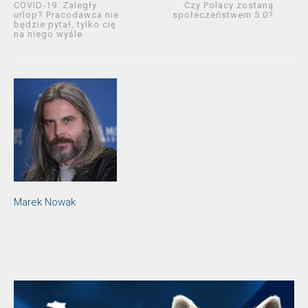
COVID-19. Zaległy
Czy Polacy zostaną
urlop? Pracodawca nie
społeczeństwem 5.0?
będzie pytał, tylko cię
na niego wyśle
Marek Nowak