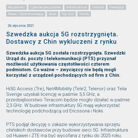
Aktualności
Cyberbezpieczeństwo
Infrastruktura
Internet
Inwestycje
Prawo i Telekomunikacja
Świat
Top Grid
Trendy
26 stycznia 2021
Szwedzka aukcja 5G rozstrzygnięta.
Dostawcy z Chin wykluczeni z rynku
Szwedzka aukcja 5G została rozstrzygnięta. Szwedzki
Urząd ds. poczty i telekomunikacji (PTS) przyznał
możliwość użytkowania częstotliwości czterem
podmiotom. Co ważne – zwycięzcy nie będą mogli
korzystać z urządzeń pochodzących od firm z Chin.
Hi3G Access (Tre), Net4Mobility (Tele2, Telenor) oraz Telia
Sverige uzyskali licencję w paśmie 3,5 GHz, a
przedsiębiorstwo Teracom będzie mogło działać w paśmie
2,3 GHz. W budowie infrastruktury 5G mają wykorzystać
technologię podchodzącą od Ericssona i Nokii.
PTS podjął decyzję o zakazie wykorzystywania sprzętu
chińskich dostawców przy budowie sieci 5G. Infrastruktura
od Huawei i ZTE ma być wycofana z rynku do 2025 roku.