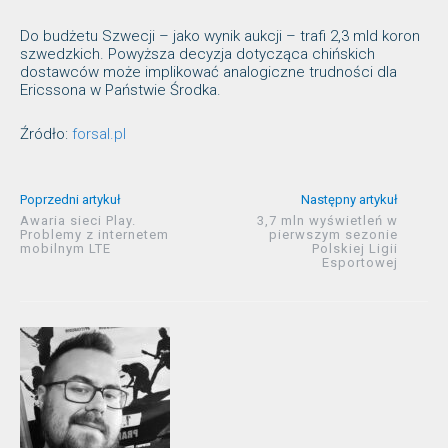
Do budżetu Szwecji – jako wynik aukcji – trafi 2,3 mld koron
szwedzkich. Powyższa decyzja dotycząca chińskich
dostawców może implikować analogiczne trudności dla
Ericssona w Państwie Środka.
Źródło:
forsal.pl
Poprzedni artykuł
Następny artykuł
Awaria sieci Play.
3,7 mln wyświetleń w
Problemy z internetem
pierwszym sezonie
mobilnym LTE
Polskiej Ligii
Esportowej