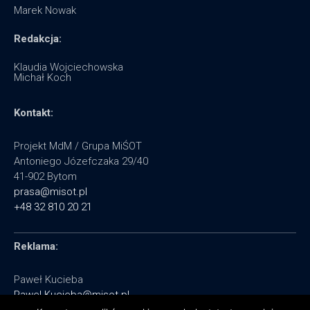
Marek Nowak
Redakcja:
Klaudia Wojciechowska
Michał Koch
Kontakt:
Projekt MdM / Grupa MiŚOT
Antoniego Józefczaka 29/40
41-902 Bytom
prasa@misot.pl
+48 32 810 20 21
Reklama:
Paweł Kucieba
Pawel.Kucieba@misot.pl
+48 602 495 064