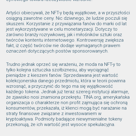
Artyści obiecywali, że NFT-y będą wyjątkowe, a w przyszłości
osiągną zawrotne ceny. Nic dziwnego, że ludzie poczuli się
skuszeni. Korzystanie z przywiązania fanów do marki od lat
jest wykorzystywane w celu monetaryzacji. Dotyczy to
zarówno branży rozrywkowej, jak i miłośników sztuki oraz
twórców kontentu internetowego. Kontrowersję zwiększa
fakt, iż część twórców nie dodaje wymaganych prawem
oznaczeń dotyczących postów sponsorowanych.
Trudno jednak oprzeć się wrażeniu, że moda na NFT-y to
tylko kolejna sztuczka szołbiznesu, aby wyciągnąć
pieniądze z kieszeni fanów. Sprzedawana jest wartość
kolekcjonerska danego przedmiotu, która w teorii powinna
wzrosnąć, a przyczynić do tego ma się wyjątkowość
każdego tokena. Jednak już teraz szereg instytucji alarmuje,
że zjawisko nosi znamiona przekrętu. TINA.org, amerykańska
organizacja o charakterze non profit zajmująca się ochroną
konsumentów, przekazała, iż klienci mogą być narażanie na
straty finansowe związane z inwestowaniem w
kryptoaktywa. Podmioty badające niewymienialne tokeny
przekonują, że ich wartość jest wysoce spekulacyjna.