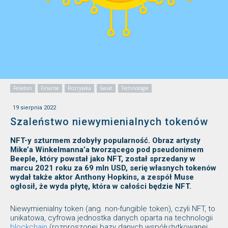
Felieton
Finanse
Rozrywka
Świat
Technologie
19 sierpnia 2022
Szaleństwo niewymienialnych tokenów
NFT-y szturmem zdobyły popularność. Obraz artysty
Mike’a Winkelmanna’a tworzącego pod pseudonimem
Beeple, który powstał jako NFT, został sprzedany w
marcu 2021 roku za 69 mln USD, serię własnych tokenów
wydał także aktor Anthony Hopkins, a zespół Muse
ogłosił, że wyda płytę, która w całości będzie NFT.
Niewymienialny token (ang. non-fungible token), czyli NFT, to
unikatowa, cyfrowa jednostka danych oparta na technologii
blockchain
(rozproszonej bazy danych współużytkowanej