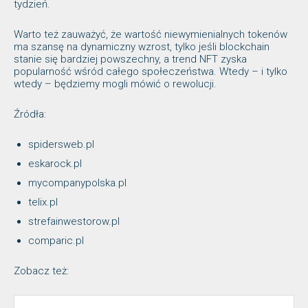
tydzień.
Warto też zauważyć, że wartość niewymienialnych tokenów
ma szansę na dynamiczny wzrost, tylko jeśli blockchain
stanie się bardziej powszechny, a trend NFT zyska
popularność wśród całego społeczeństwa. Wtedy – i tylko
wtedy – będziemy mogli mówić o rewolucji.
Źródła:
spidersweb.pl
eskarock.pl
mycompanypolska.pl
telix.pl
strefainwestorow.pl
comparic.pl
Zobacz też: