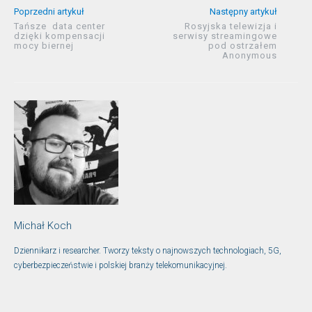
Poprzedni artykuł
Następny artykuł
Tańsze data center
Rosyjska telewizja i
dzięki kompensacji
serwisy streamingowe
mocy biernej
pod ostrzałem
Anonymous
Michał Koch
Dziennikarz i researcher. Tworzy teksty o najnowszych technologiach, 5G,
cyberbezpieczeństwie i polskiej branży telekomunikacyjnej.