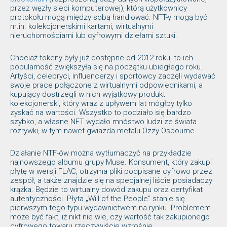
przez węzły sieci komputerowej), którą użytkownicy
protokołu mogą między sobą handlować. NFT-y mogą być
m.in. kolekcjonerskimi kartami, wirtualnymi
nieruchomościami lub cyfrowymi dziełami sztuki.
Chociaż tokeny były już dostępne od 2012 roku, to ich
popularność zwiększyła się na początku ubiegłego roku.
Artyści, celebryci, influencerzy i sportowcy zaczęli wydawać
swoje prace połączone z wirtualnymi odpowiednikami, a
kupujący dostrzegli w nich wyjątkowy produkt
kolekcjonerski, który wraz z upływem lat mógłby tylko
zyskać na wartości. Wszystko to podziało się bardzo
szybko, a własne NFT wydało mnóstwo ludzi ze świata
rozrywki, w tym nawet gwiazda metalu Ozzy Osbourne.
Działanie NTF-ów można wytłumaczyć na przykładzie
najnowszego albumu grupy Muse. Konsument, który zakupi
płytę w wersji FLAC, otrzyma pliki podpisane cyfrowo przez
zespół, a także znajdzie się na specjalnej liście posiadaczy
krążka. Będzie to wirtualny dowód zakupu oraz certyfikat
autentyczności. Płyta „Will of the People” stanie się
pierwszym tego typu wydawnictwem na rynku. Problemem
może być fakt, iż nikt nie wie, czy wartość tak zakupionego
cyfrowego towaru rzeczywiście wzrośnie.