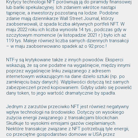
Krytycy technologii NFT porównują ją do piramidy finansowej
lub bańki spekulacyjnej. Ich zdaniem wkrótce nastąpi
tąpnięcie, a inwestorzy pozostaną na lodzie. Podobne
zdanie mają dziennikarze Wall Street Journal, którzy
zaobserwowali, iż spada liczba aktywnych portfeli NFT. W
maju 2022 roku ich liczba wyniosła 14 tys., podczas gdy w
szczytowym momencie (w listopadzie 2021 r.) było ich aż
119 tys. Maleje również liczba samych dziennych transakcji
– w maju zaobserwowano spadek aż o 92 proc.!
NTF-y są krytykowane także z innych powodów. Eksperci
wskazują, że są one podatne na wygaśnięcie, między innymi
poprzez wygaśnięcie linku związanego z adresem
internetowym wskazującym na dane dzieło sztuki (np. po
zamknięciu bazy danych). Wątpliwości dotyczą też samych
zabezpieczeń przed kopiowaniem. Gdyby udało się powielić
dany token, to jego wartość dramatycznie by spadła.
Jednym z zarzutów przeciwko NFT jest również negatywny
wpływ technologii na środowisko. Dotyczy on wysokiego
zużycia energii związanego z transakcjami blockchain.
Skutkuje to wysokimi emisjami gazów cieplarnianych.
Niektóre transakcje związane z NFT potrzebują tyle energii,
co przeciętne gospodarstwo domowe w USA przez