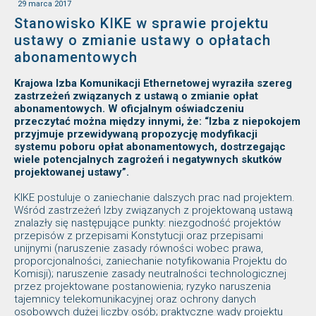
29 marca 2017
Stanowisko KIKE w sprawie projektu
ustawy o zmianie ustawy o opłatach
abonamentowych
Krajowa Izba Komunikacji Ethernetowej wyraziła szereg
zastrzeżeń związanych z ustawą o zmianie opłat
abonamentowych. W oficjalnym oświadczeniu
przeczytać można między innymi, że: “Izba z niepokojem
przyjmuje przewidywaną propozycję modyfikacji
systemu poboru opłat abonamentowych, dostrzegając
wiele potencjalnych zagrożeń i negatywnych skutków
projektowanej ustawy”.
KIKE postuluje o zaniechanie dalszych prac nad projektem.
Wśród zastrzeżeń Izby związanych z projektowaną ustawą
znalazły się następujące punkty: niezgodność projektów
przepisów z przepisami Konstytucji oraz przepisami
unijnymi (naruszenie zasady równości wobec prawa,
proporcjonalności, zaniechanie notyfikowania Projektu do
Komisji); naruszenie zasady neutralności technologicznej
przez projektowane postanowienia; ryzyko naruszenia
tajemnicy telekomunikacyjnej oraz ochrony danych
osobowych dużej liczby osób; praktyczne wady projektu