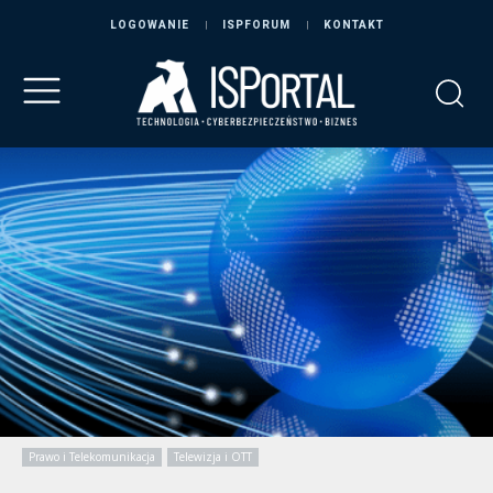
LOGOWANIE
ISPFORUM
KONTAKT
Prawo i Telekomunikacja
Telewizja i OTT