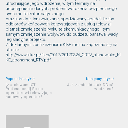
utrudniające jego wdrożenie, w tym terminy na
udostępnienie danych; problem wdrożenia bezpiecznego
systemu teleinformatycznego
oraz koszty z tym związane; spodziewany spadek liczby
odbiorców końcowych korzystających z usług telewizji
płatnej; zmniejszenie rynku telekomunikacyjnego i tym
samym zmniejszenie wpływów do budżetu państwa; wady
legislacyjne projektu.
Z dokładnymi zastrzeżeniami KIKE można zapoznać się na
stronie:
http://www.kike.pl/files/2017/20170324_GRTV_stanowisko_KI
KE_abonament_RTV.pdf
Poprzedni artykuł
Następny artykuł
[z archiwum ICT
Jak zamienić atak DDoS
Professional] Po co
w biznes?
operatorowi telewizja, a
nadawcy operator?