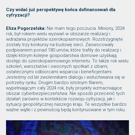
Czy widać już perspektywę końca dofinansowań dla
cyfryzacji?
Eliza Pogorzelska:
Nie mam tego poczucia. Miniony, 2024
rok, był rokiem wielu wyzwań w obszarze realizacji i
wdrażania projektów szerokopasmowych. Rozstrzygnięte
zostały trzy konkursy na budowę sieci. Zaowocowały
podpisaniem ponad 180 umów, które trafiły do realizacji i
dzięki którym kolejne gospodarstwa domowe uzyskają
dostęp do szerokopasmowego internetu. To także rok wielu
szkoleń, warsztatów i owocnych spotkań z izbami,
ostatecznymi odbiorcami wsparcia i beneficjentami.
Jesteśmy od lat zwolennikami dialogu i wsłuchiwania się w
potrzeby rynku. Drugim bardzo istotnym filarem,
wypełniającym cały 2024 rok, były projekty wzmacniające
obszar cyberbezpieczeństwa. Nie sposób przecenić tych
działań zarówno w kontekście rozwoju cyfryzacji, jak i
sytuacji geopolitycznej naszego kraju. Te wszystkie bardzo
ważne wątki i z pewnością będą kontynuowane w tym roku.