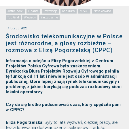
Aktualności
Finanse
Inwestycje
Konkursy
MiŚOT
Nasz wywiad
Top Grid
Wywiady
Zarządzanie
7 lutego 2025
Środowisko telekomunikacyjne w Polsce
jest różnorodne, a głosy rozbieżne –
rozmowa z Elizą Pogorzelską (CPPC)
Informacja o odejściu Elizy Pogorzelskiej z Centrum
Projektów Polska Cyfrowa było zaskoczeniem.
Dyrektorka Biura Projektów Rozwoju Cyfrowego pełniła
tę funkcję od 11 lat i niewiele jest osób w administracji
publicznej, które lepiej znają rynek telekomunikacyjny i
problemy, z jakimi borykają się podczas rozbudowy sieci
lokalni operatorzy.
Czy da się krótko podsumować czas, który spędziła pani
w CPPC?
Eliza Pogorzelska:
Były to lata wyzwań, ciężkiej pracy, ale
też zdobywania doświadczenia, sukcesów i radości.