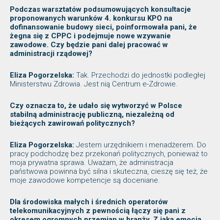
Podczas warsztatów
podsumowujących konsultacje
proponowanych warunków 4. konkursu KPO na
dofinansowanie budowy sieci, poinformowała pani, że
żegna się z CPPC i podejmuje nowe wzywanie
zawodowe. Czy będzie pani dalej pracować w
administracji rządowej?
Eliza Pogorzelska:
Tak. Przechodzi do jednostki podległej
Ministerstwu Zdrowia. Jest nią Centrum e-Zdrowie.
Czy oznacza to, że udało się wytworzyć w Polsce
stabilną administrację publiczną, niezależną od
bieżących zawirowań politycznych?
Eliza Pogorzelska:
Jestem urzędnikiem i menadżerem. Do
pracy podchodzę bez przekonań politycznych, ponieważ to
moja prywatna sprawa. Uważam, że administracja
państwowa powinna być silna i skuteczna, cieszę się też, że
moje zawodowe kompetencje są doceniane.
Dla środowiska małych i średnich operatorów
telekomunikacyjnych z pewnością łączy się pani z
okresem ogromnych przemian w branży. Z jaką emocją