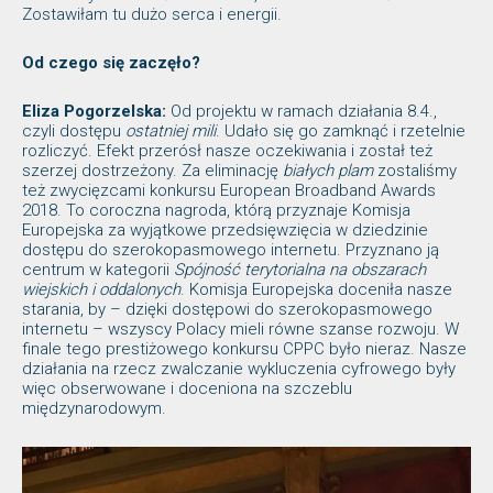
Zostawiłam tu dużo serca i energii.
Od czego się zaczęło?
Eliza Pogorzelska:
Od projektu w ramach działania 8.4.,
czyli dostępu
ostatniej mili
. Udało się go zamknąć i rzetelnie
rozliczyć. Efekt przerósł nasze oczekiwania i został też
szerzej dostrzeżony. Za eliminację
białych plam
zostaliśmy
też zwycięzcami konkursu European Broadband Awards
2018. To coroczna nagroda, którą przyznaje Komisja
Europejska za wyjątkowe przedsięwzięcia w dziedzinie
dostępu do szerokopasmowego internetu. Przyznano ją
centrum w kategorii
Spójność terytorialna na obszarach
wiejskich i oddalonych
. Komisja Europejska doceniła nasze
starania, by – dzięki dostępowi do szerokopasmowego
internetu – wszyscy Polacy mieli równe szanse rozwoju. W
finale tego prestiżowego konkursu CPPC było nieraz. Nasze
działania na rzecz zwalczanie wykluczenia cyfrowego były
więc obserwowane i doceniona na szczeblu
międzynarodowym.