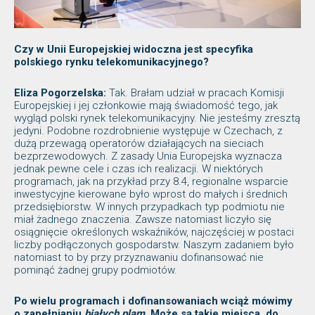
Czy w Unii Europejskiej widoczna jest specyfika
polskiego rynku telekomunikacyjnego?
Eliza Pogorzelska:
Tak. Brałam udział w pracach Komisji
Europejskiej i jej członkowie mają świadomość tego, jak
wygląd polski rynek telekomunikacyjny. Nie jesteśmy zresztą
jedyni. Podobne rozdrobnienie występuje w Czechach, z
dużą przewagą operatorów działających na sieciach
bezprzewodowych. Z zasady Unia Europejska wyznacza
jednak pewne cele i czas ich realizacji. W niektórych
programach, jak na przykład przy 8.4, regionalne wsparcie
inwestycyjne kierowane było wprost do małych i średnich
przedsiębiorstw. W innych przypadkach typ podmiotu nie
miał żadnego znaczenia. Zawsze natomiast liczyło się
osiągnięcie określonych wskaźników, najczęściej w postaci
liczby podłączonych gospodarstw. Naszym zadaniem było
natomiast to by przy przyznawaniu dofinansować nie
pominąć żadnej grupy podmiotów.
Po wielu programach i dofinansowaniach wciąż mówimy
o zapełnianiu
białych plam
. Może są takie miejsca, do