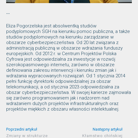
…
Eliza Pogorzelska jest absolwentką studiów
podyplomowych SGH na kierunku pomoc publiczna, a także
studiów podyplomowych na kierunku zarządzanie w
obszarze cyberbezpieczeństwa. Od 20 lat związana z
administracją publiczną w obszarze wdrażania funduszy
europejskich. Od 2012 r. w Centrum Projektów Polska
Cyfrowa jest odpowiedzialna za inwestycje w rozwój
szerokopasmowego internetu, zarówno w obszarze
definiowania zakresu interwencji i kierunku zmian jak i
wdrażania wypracowanych rozwiązań. Od 1 stycznia 2014
pełni funkcję dyrektorki odpowiedzialnej za obszar
telekomunikacji, a od stycznia 2023 odpowiedzialna za
obszar cyberbezpieczeństwa. W swojej karierze zajmowała
się zarówno programowaniem jak i nadzorem nad
wdrażaniem dużych projektów infrastrukturalnych oraz
projektów miękkich z obszaru własności intelektualnej.
Poprzedni artykuł
Następny artykuł
Zmiany w strukturze
Kłamstwo chińskiej