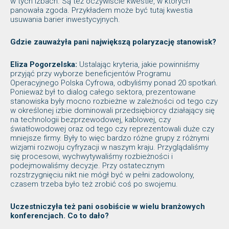
w tych izbach. Są też oczywiście kwestie, w których
panowała zgoda. Przykładem może być tutaj kwestia
usuwania barier inwestycyjnych.
Gdzie zauważyła pani największą polaryzację stanowisk?
Eliza Pogorzelska:
Ustalając kryteria, jakie powinniśmy
przyjąć przy wyborze beneficjentów Programu
Operacyjnego Polska Cyfrowa, odbyliśmy ponad 20 spotkań.
Ponieważ był to dialog całego sektora, prezentowane
stanowiska były mocno rozbieżne w zależności od tego czy
w określonej izbie dominowali przedsiębiorcy działający się
na technologii bezprzewodowej, kablowej, czy
światłowodowej oraz od tego czy reprezentowali duże czy
mniejsze firmy. Były to więc bardzo różne grupy z różnymi
wizjami rozwoju cyfryzacji w naszym kraju. Przyglądaliśmy
się procesowi, wychwytywaliśmy rozbieżności i
podejmowaliśmy decyzje. Przy ostatecznym
rozstrzygnięciu nikt nie mógł być w pełni zadowolony,
czasem trzeba było też zrobić coś po swojemu.
Uczestniczyła też pani osobiście w wielu branżowych
konferencjach. Co to dało?