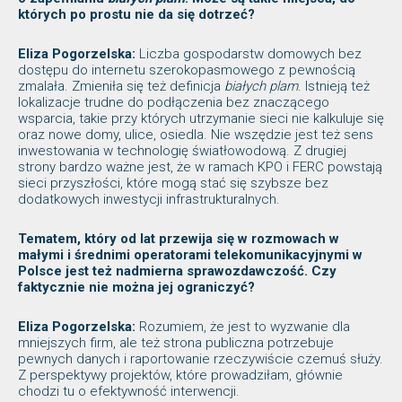
których po prostu nie da się dotrzeć?
Eliza Pogorzelska:
Liczba gospodarstw domowych bez
dostępu do internetu szerokopasmowego z pewnością
zmalała. Zmieniła się też definicja
białych plam
. Istnieją też
lokalizacje trudne do podłączenia bez znaczącego
wsparcia, takie przy których utrzymanie sieci nie kalkuluje się
oraz nowe domy, ulice, osiedla. Nie wszędzie jest też sens
inwestowania w technologię światłowodową. Z drugiej
strony bardzo ważne jest, że w ramach KPO i FERC powstają
sieci przyszłości, które mogą stać się szybsze bez
dodatkowych inwestycji infrastrukturalnych.
Tematem, który od lat przewija się w rozmowach w
małymi i średnimi operatorami telekomunikacyjnymi w
Polsce jest też nadmierna sprawozdawczość. Czy
faktycznie nie można jej ograniczyć?
Eliza Pogorzelska:
Rozumiem, że jest to wyzwanie dla
mniejszych firm, ale też strona publiczna potrzebuje
pewnych danych i raportowanie rzeczywiście czemuś służy.
Z perspektywy projektów, które prowadziłam, głównie
chodzi tu o efektywność interwencji.