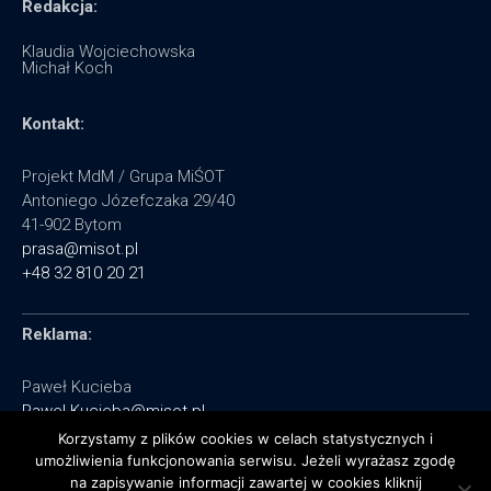
Redakcja:
Klaudia Wojciechowska
Michał Koch
Kontakt:
Projekt MdM / Grupa MiŚOT
Antoniego Józefczaka 29/40
41-902 Bytom
prasa@misot.pl
+48 32 810 20 21
Reklama:
Paweł Kucieba
Pawel.Kucieba@misot.pl
+48 602 495 064
Korzystamy z plików cookies w celach statystycznych i
umożliwienia funkcjonowania serwisu. Jeżeli wyrażasz zgodę
na zapisywanie informacji zawartej w cookies kliknij