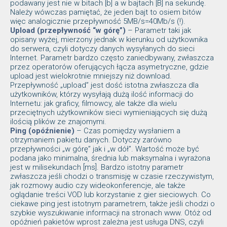
podawany jest nie w bitach [b] a w bajtach [B] na sekundę.
Należy wówczas pamiętać, że jeden bajt to osiem bitów
więc analogicznie przepływność 5MB/s=40Mb/s (!).
Upload (przepływność “w górę”)
– Parametr taki jak
opisany wyżej, mierzony jednak w kierunku od użytkownika
do serwera, czyli dotyczy danych wysyłanych do sieci
Internet. Parametr bardzo często zaniedbywany, zwłaszcza
przez operatorów oferujących łącza asymetryczne, gdzie
upload jest wielokrotnie mniejszy niż download.
Przepływność „upload” jest dość istotna zwłaszcza dla
użytkowników, którzy wysyłają dużą ilość informacji do
Internetu: jak graficy, filmowcy, ale także dla wielu
przeciętnych użytkowników sieci wymieniających się dużą
ilością plików ze znajomymi.
Ping (opóźnienie)
– Czas pomiędzy wysłaniem a
otrzymaniem pakietu danych. Dotyczy zarówno
przepływności „w górę” jak i „w dół”. Wartość może być
podana jako minimalna, średnia lub maksymalna i wyrażona
jest w milisekundach [ms]. Bardzo istotny parametr
zwłaszcza jeśli chodzi o transmisję w czasie rzeczywistym,
jak rozmowy audio czy wideokonferencje, ale także
oglądanie treści VOD lub korzystanie z gier sieciowych. Co
ciekawe ping jest istotnym parametrem, także jeśli chodzi o
szybkie wyszukiwanie informacji na stronach www. Otóż od
opóźnień pakietów wprost zależna jest usługa DNS, czyli