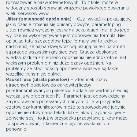
rozwiązywanie nazw internetowych. To z kolei może w
widoczny sposób sprawiać wrażenie powolnego otwierania
wielu serwisów www.
Jitter (zmienność opóźnienia)
– Czyli wskaźnik pokazujący,
jak w czasie zmienia się opisany powyżej parametr ping.
Jitter również wyrażony jest w milisekundach [ms], a do jego
wyliczenia wykorzystywana jest odpowiednia formuła. Nie
opisując tutaj szczegółów tejże formuły, warto jednak
nadmienić, że najbardziej wrażliwą usługą na ten parametr
są przede wszystkim gry sieciowe. Gracze doskonale
wiedzą, iż duża zmienność opóźnienia niejednokrotnie jest
większym problemem niż duże czasy opóźnień. Na
problemy ze stabilnością opóźnienia wrażliwe są także
wszelkie transmisje online.
Packet loss (utrata pakietów)
– Stosunek liczby
utraconych pakietów do całkowitej liczby
przetransmitowanych pakietów. Podaje się wartość średnią i
wyraża ją w procentach [%]. Parametr jest odpowiedzialny
za poprawność przesyłanych danych. O ile w przypadku
czatów czy komunikatorów może to spowodować jedynie
opóźnienie otrzymania tekstu lub – jak w przypadku gier –
zerwanie sesji, to już w przypadku przesyłania plików może
to spowodować, iż konieczne będzie wysłanie ich
ponownie.