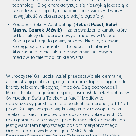
technologii. Blog charakteryzuje się niezwykłą jakością, a
także tekstami opartymi na opinii oraz wiedzy. Tworzy
nową jakość w obszarze polskiej blogosfery.
Youtuber Roku – Abstrachuje (
Robert Pasut, Rafał
Masny, Czarek Jóźwik)
– za prowadzenie kanału, który
od lat należy do liderów nowych mediów w Polsce.
Każda produkcja to pewny sukces. Nieprzygotowani,
którego są producentami, to ostatni hit internetu.
Abstrachuje to nie talent do wyczuwania nowych
mediów, to talent do ich kreowania.
W uroczystej Gali udział wzięli przedstawiciele centralnej
administracji publicznej, regulatora oraz top managementu
branży telekomunikacyjnej i mediów. Galę poprowadził
Marcin Prokop, a gościem specjalnym był Jacek Stachursky.
Sympozjum Świata Telekomunikacji i Mediów to
obowiązkowy punkt na mapie polskich konferencji, od 17 lat
przybliża najważniejsze wątki związane z rozwojem rynku
telekomunikacji i mediów oraz obszarów pokrewnych. Co
roku gromadzi kluczowych przedstawicieli środowiska, co
jest gwarantem najwyższego poziom merytorycznego.
Organizatorem wydarzenia jest MMC Polska.