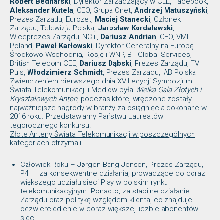
Robert Bednarski
, Dyrektor Zarządzający w CEE, Facebook,
Aleksander Kutela
, CEO, Grupa Onet,
Andrzej Matuszyński
,
Prezes Zarządu, Eurozet,
Maciej Stanecki
, Członek
Zarządu, Telewizja Polska,
Jarosław Kordalewski
,
Wiceprezes Zarządu, NC+,
Dariusz Andrian
, CEO, VML
Poland,
Paweł Karłowski
, Dyrektor Generalny na Europę
Środkowo-Wschodnią, Rosję i WNP, BT Global Services,
British Telecom CEE,
Dariusz Dąbski
, Prezes Zarządu, TV
Puls,
Włodzimierz Schmidt
, Prezes Zarządu, IAB Polska
Zwieńczeniem pierwszego dnia XVII edycji Sympozjum
Świata Telekomunikacji i Mediów była
Wielka Gala Złotych i
Kryształowych Anten
, podczas której wręczone zostały
najważniejsze nagrody w branży za osiągnięcia dokonane w
2016 roku. Przedstawiamy Państwu Laureatów
tegorocznego konkursu.
Złote Anteny Świata Telekomunikacji w poszczególnych
kategoriach otrzymali:
Człowiek Roku – Jørgen Bang-Jensen, Prezes Zarządu,
P4 – za konsekwentne działania, prowadzące do coraz
większego udziału sieci Play w polskim rynku
telekomunikacyjnym. Ponadto, za stabilne działanie
Zarządu oraz politykę względem klienta, co znajduje
odzwierciedlenie w coraz większej liczbie abonentów
sieci.