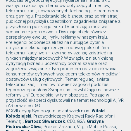
Podczas tegorocznej edycji wydarzenia nie zabrakło
ważnych i aktualnych tematów dotyczących mediów,
telekomunikacji, nowoczesnych technologii, e-commerce
oraz gamingu. Przedstawiciele biznesu oraz administracji
publicznej przybliżyli uczestnikom zagadnienia związane z
przyszłością polskiego rynku TV, analizując możliwe
scenariusze jego rozwoju. Dyskusja objęła również
perspektywy ewolucji rynku reklamy w naszym kraju.
Prelegenci odpowiedzieli też na nurtujące pytania
dotyczące ekspansji międzynarodowej polskich firm
telekomunikacyjnych – czy mamy szansę zaistnieć na
rynkach międzynarodowych? W związku z nieuniknioną
cyfryzacją biznesu, uczestnicy poznali szanse oraz
zagrożenia związane z tym procesem oraz oczekiwania
konsumentów cyfrowych względem telekomów, mediów i
dostawców usług cyfrowych. Temat regulacji świata
telekomunikacji i mediów również zagościł podczas
tegorocznej odsłony Sympozjum, przybliżając najnowsze
reformy Unii Europejskiej w tym obszarze. Patrząc w
przyszłość eksperci dyskutowali na temat technologii AI, VR
i AR oraz sieci 5G.
W XVII edycji Sympozjum udział wzięli m.in.
Witold
Kołodziejski
, Przewodniczący Krajowej Rady Radiofonii i
Telewizji
, Bartosz Skwarczek
, CEO, G2A,
Grażyna
Piotrowska-Oliwa
, Prezes Zarządu, Virgin Mobile Polska,