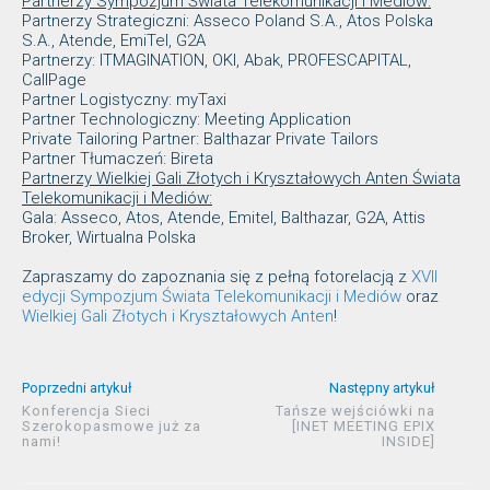
Partnerzy Sympozjum Świata Telekomunikacji i Mediów:
Partnerzy Strategiczni: Asseco Poland S.A., Atos Polska
S.A., Atende, EmiTel, G2A
Partnerzy: ITMAGINATION, OKI, Abak, PROFESCAPITAL,
CallPage
Partner Logistyczny: myTaxi
Partner Technologiczny: Meeting Application
Private Tailoring Partner: Balthazar Private Tailors
Partner Tłumaczeń: Bireta
Partnerzy Wielkiej Gali Złotych i Kryształowych Anten Świata
Telekomunikacji i Mediów:
Gala: Asseco, Atos, Atende, Emitel, Balthazar, G2A, Attis
Broker, Wirtualna Polska
Zapraszamy do zapoznania się z pełną fotorelacją z
XVII
edycji Sympozjum Świata Telekomunikacji i Mediów
oraz
Wielkiej Gali Złotych i Kryształowych Anten
!
Poprzedni artykuł
Następny artykuł
Konferencja Sieci
Tańsze wejściówki na
Szerokopasmowe już za
[INET MEETING EPIX
nami!
INSIDE]