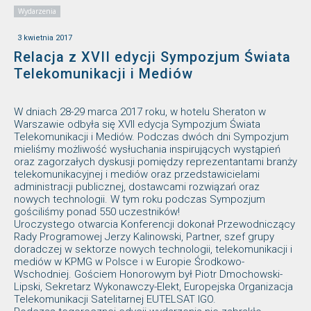
Wydarzenia
3 kwietnia 2017
Relacja z XVII edycji Sympozjum Świata
Telekomunikacji i Mediów
W dniach 28-29 marca 2017 roku, w hotelu Sheraton w
Warszawie odbyła się XVII edycja Sympozjum Świata
Telekomunikacji i Mediów. Podczas dwóch dni Sympozjum
mieliśmy możliwość wysłuchania inspirujących wystąpień
oraz zagorzałych dyskusji pomiędzy reprezentantami branży
telekomunikacyjnej i mediów oraz przedstawicielami
administracji publicznej, dostawcami rozwiązań oraz
nowych technologii. W tym roku podczas Sympozjum
gościliśmy ponad 550 uczestników!
Uroczystego otwarcia Konferencji dokonał Przewodniczący
Rady Programowej Jerzy Kalinowski, Partner, szef grupy
doradczej w sektorze nowych technologii, telekomunikacji i
mediów w KPMG w Polsce i w Europie Środkowo-
Wschodniej. Gościem Honorowym był Piotr Dmochowski-
Lipski, Sekretarz Wykonawczy-Elekt, Europejska Organizacja
Telekomunikacji Satelitarnej EUTELSAT IGO.