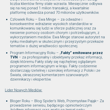
liczba klientów firmy stale wzrasta. Miesięcznie odbywa
się na niej ponad 1 milion transakcji, a kwartalnie
platformę odwiedza ponad 70 milionów użytkowników.
Człowiek Roku – Ewa Minge – za odważne i
konsekwentne wdrażanie wysokich standardów w
komunikowaniu się ludzi w sferze publicznej oraz za
niesienie pomocy osobom chorym i potrzebującym, z
wykorzystaniem mediów. Ewa Minge stanowi autorytet na
rynku medialnym w skutecznym i przejrzystym przekazie
tematów o dużej wrażliwości społecznej.
Program Informacyjny Roku – „
Fakty” emitowane przez
TVN
– za profesjonalny i obiektywny przekaz informacji,
dzięki któremu Fakty stały się najchętniej oglądanym
programem informacyjnym w kraju. Fakty codziennie
dostarczają rzetelnej i szerokiej informacji z Polski i ze
Świata, okraszonej komentarzem szanowanych
dziennikarzy i ekspertów.
Lider Nowych Mediów:
Bloger Roku – Blog Spider’s Web, Przemysław Pająk– Za
prowadzenie serwisu, będącego opiniotwórczym
źródłem informacji oraz analiz na temat rynku