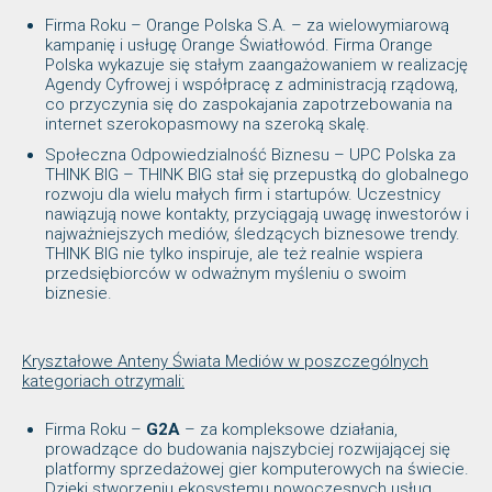
Firma Roku – Orange Polska S.A. – za wielowymiarową
kampanię i usługę Orange Światłowód. Firma Orange
Polska wykazuje się stałym zaangażowaniem w realizację
Agendy Cyfrowej i współpracę z administracją rządową,
co przyczynia się do zaspokajania zapotrzebowania na
internet szerokopasmowy na szeroką skalę.
Społeczna Odpowiedzialność Biznesu – UPC Polska za
THINK BIG – THINK BIG stał się przepustką do globalnego
rozwoju dla wielu małych firm i startupów. Uczestnicy
nawiązują nowe kontakty, przyciągają uwagę inwestorów i
najważniejszych mediów, śledzących biznesowe trendy.
THINK BIG nie tylko inspiruje, ale też realnie wspiera
przedsiębiorców w odważnym myśleniu o swoim
biznesie.
Kryształowe Anteny Świata Mediów w poszczególnych
kategoriach otrzymali:
Firma Roku –
G2A
– za kompleksowe działania,
prowadzące do budowania najszybciej rozwijającej się
platformy sprzedażowej gier komputerowych na świecie.
Dzięki stworzeniu ekosystemu nowoczesnych usług,