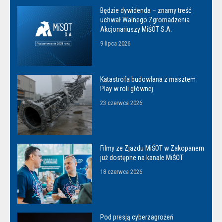
Będzie dywidenda – znamy treść
uchwał Walnego Zgromadzenia
Akcjonariuszy MiŚOT S.A.
9 lipca 2026
Katastrofa budowlana z masztem
Play w roli głównej
23 czerwca 2026
Filmy ze Zjazdu MiŚOT w Zakopanem
już dostępne na kanale MiŚOT
18 czerwca 2026
Pod presją cyberzagrożeń