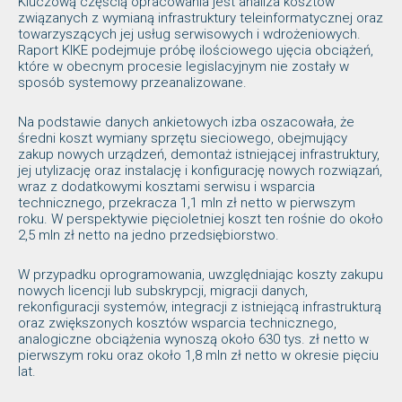
Kluczową częścią opracowania jest analiza kosztów
związanych z wymianą infrastruktury teleinformatycznej oraz
towarzyszących jej usług serwisowych i wdrożeniowych.
Raport KIKE podejmuje próbę ilościowego ujęcia obciążeń,
które w obecnym procesie legislacyjnym nie zostały w
sposób systemowy przeanalizowane.
Na podstawie danych ankietowych izba oszacowała, że
średni koszt wymiany sprzętu sieciowego, obejmujący
zakup nowych urządzeń, demontaż istniejącej infrastruktury,
jej utylizację oraz instalację i konfigurację nowych rozwiązań,
wraz z dodatkowymi kosztami serwisu i wsparcia
technicznego, przekracza 1,1 mln zł netto w pierwszym
roku. W perspektywie pięcioletniej koszt ten rośnie do około
2,5 mln zł netto na jedno przedsiębiorstwo.
W przypadku oprogramowania, uwzględniając koszty zakupu
nowych licencji lub subskrypcji, migracji danych,
rekonfiguracji systemów, integracji z istniejącą infrastrukturą
oraz zwiększonych kosztów wsparcia technicznego,
analogiczne obciążenia wynoszą około 630 tys. zł netto w
pierwszym roku oraz około 1,8 mln zł netto w okresie pięciu
lat.