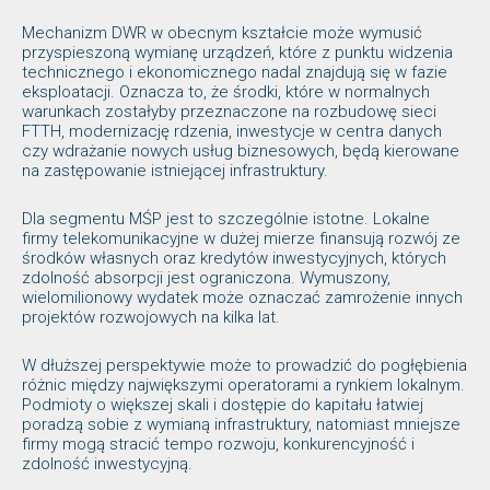
Mechanizm DWR w obecnym kształcie może wymusić
przyspieszoną wymianę urządzeń, które z punktu widzenia
technicznego i ekonomicznego nadal znajdują się w fazie
eksploatacji. Oznacza to, że środki, które w normalnych
warunkach zostałyby przeznaczone na rozbudowę sieci
FTTH, modernizację rdzenia, inwestycje w centra danych
czy wdrażanie nowych usług biznesowych, będą kierowane
na zastępowanie istniejącej infrastruktury.
Dla segmentu MŚP jest to szczególnie istotne. Lokalne
firmy telekomunikacyjne w dużej mierze finansują rozwój ze
środków własnych oraz kredytów inwestycyjnych, których
zdolność absorpcji jest ograniczona. Wymuszony,
wielomilionowy wydatek może oznaczać zamrożenie innych
projektów rozwojowych na kilka lat.
W dłuższej perspektywie może to prowadzić do pogłębienia
różnic między największymi operatorami a rynkiem lokalnym.
Podmioty o większej skali i dostępie do kapitału łatwiej
poradzą sobie z wymianą infrastruktury, natomiast mniejsze
firmy mogą stracić tempo rozwoju, konkurencyjność i
zdolność inwestycyjną.