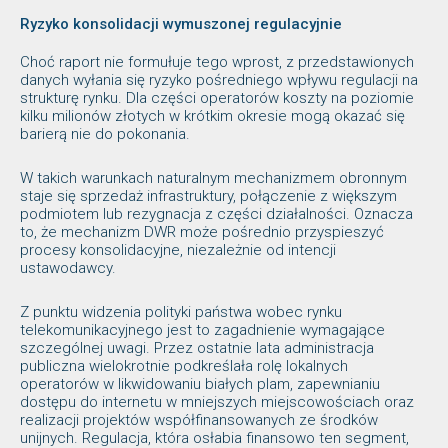
Ryzyko konsolidacji wymuszonej regulacyjnie
Choć raport nie formułuje tego wprost, z przedstawionych
danych wyłania się ryzyko pośredniego wpływu regulacji na
strukturę rynku. Dla części operatorów koszty na poziomie
kilku milionów złotych w krótkim okresie mogą okazać się
barierą nie do pokonania.
W takich warunkach naturalnym mechanizmem obronnym
staje się sprzedaż infrastruktury, połączenie z większym
podmiotem lub rezygnacja z części działalności. Oznacza
to, że mechanizm DWR może pośrednio przyspieszyć
procesy konsolidacyjne, niezależnie od intencji
ustawodawcy.
Z punktu widzenia polityki państwa wobec rynku
telekomunikacyjnego jest to zagadnienie wymagające
szczególnej uwagi. Przez ostatnie lata administracja
publiczna wielokrotnie podkreślała rolę lokalnych
operatorów w likwidowaniu białych plam, zapewnianiu
dostępu do internetu w mniejszych miejscowościach oraz
realizacji projektów współfinansowanych ze środków
unijnych. Regulacja, która osłabia finansowo ten segment,