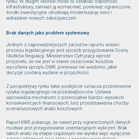
rynku. W długim okresie może to osłabiać odporność
infrastruktury, zamiast ją wzmacniać, ponieważ ograniczone
środki inwestycyjne utrudniają modernizację sieci i
wdrażanie nowych zabezpieczeń.
Brak danych jako problem systemowy
Jednym z najpoważniejszych zarzutów raportu wobec
procesu legislacyjnego jest sposób przygotowania Oceny
Skutków Regulacji. Ministerstwo Cyfryzacji wprost
przyznało, że nie jest w stanie oszacować kosztów
wycofania sprzętu DWR, ponieważ nie wiadomo, jakie
decyzje zostaną wydane w przyszłości.
Z perspektywy rynku takie podejście oznacza przeniesienie
ryzyka regulacyjnego na przedsiębiorców. Ustawa
wprowadza mechanizm o potencjalnie bardzo wysokich
konsekwencjach finansowych, bez przedstawienia choćby
scenariuszowych analiz kosztowych.
Raport KIKE pokazuje, że nawet przy ograniczonych danych
możliwe jest przygotowanie orientacyjnych wyliczeń. Brak
takich analiz na etapie rządowym nie wynika więc wyłącznie
z braku informacji, lecz także z przyjętej metodologii