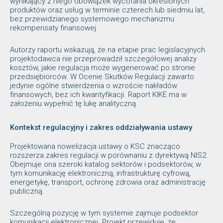
wynikający z niego obowiązek wycofania określonych
produktów oraz usług w terminie czterech lub siedmiu lat,
bez przewidzianego systemowego mechanizmu
rekompensaty finansowej.
Autorzy raportu wskazują, że na etapie prac legislacyjnych
projektodawca nie przeprowadził szczegółowej analizy
kosztów, jakie regulacja może wygenerować po stronie
przedsiębiorców. W Ocenie Skutków Regulacji zawarto
jedynie ogólne stwierdzenia o wzroście nakładów
finansowych, bez ich kwantyfikacji. Raport KIKE ma w
założeniu wypełnić tę lukę analityczną.
Kontekst regulacyjny i zakres oddziaływania ustawy
Projektowana nowelizacja ustawy o KSC znacząco
rozszerza zakres regulacji w porównaniu z dyrektywą NIS2.
Obejmuje ona szeroki katalog sektorów i podsektorów, w
tym komunikację elektroniczną, infrastrukturę cyfrową,
energetykę, transport, ochronę zdrowia oraz administrację
publiczną.
Szczególną pozycję w tym systemie zajmuje podsektor
komunikacji elektronicznej. Projekt przewiduje, że