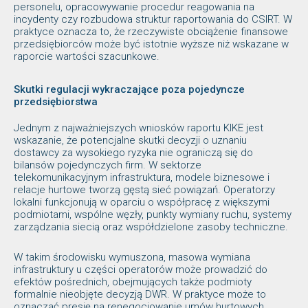
personelu, opracowywanie procedur reagowania na
incydenty czy rozbudowa struktur raportowania do CSIRT. W
praktyce oznacza to, że rzeczywiste obciążenie finansowe
przedsiębiorców może być istotnie wyższe niż wskazane w
raporcie wartości szacunkowe.
Skutki regulacji wykraczające poza pojedyncze
przedsiębiorstwa
Jednym z najważniejszych wniosków raportu KIKE jest
wskazanie, że potencjalne skutki decyzji o uznaniu
dostawcy za wysokiego ryzyka nie ograniczą się do
bilansów pojedynczych firm. W sektorze
telekomunikacyjnym infrastruktura, modele biznesowe i
relacje hurtowe tworzą gęstą sieć powiązań. Operatorzy
lokalni funkcjonują w oparciu o współpracę z większymi
podmiotami, wspólne węzły, punkty wymiany ruchu, systemy
zarządzania siecią oraz współdzielone zasoby techniczne.
W takim środowisku wymuszona, masowa wymiana
infrastruktury u części operatorów może prowadzić do
efektów pośrednich, obejmujących także podmioty
formalnie nieobjęte decyzją DWR. W praktyce może to
oznaczać presję na renegocjowanie umów hurtowych,