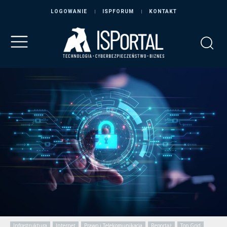
LOGOWANIE
ISPFORUM
KONTAKT
Infrastruktura
Internet
Prawo i Telekomunikacja
Reportaż
Top Grid