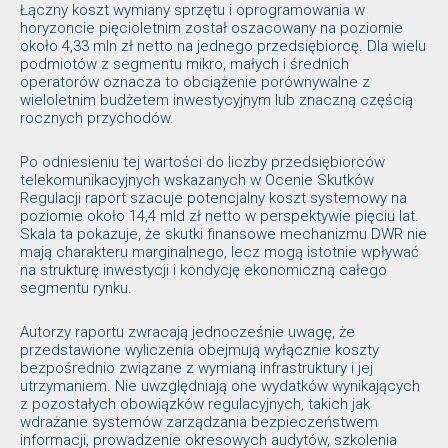
Łączny koszt wymiany sprzętu i oprogramowania w
horyzoncie pięcioletnim został oszacowany na poziomie
około 4,33 mln zł netto na jednego przedsiębiorcę. Dla wielu
podmiotów z segmentu mikro, małych i średnich
operatorów oznacza to obciążenie porównywalne z
wieloletnim budżetem inwestycyjnym lub znaczną częścią
rocznych przychodów.
Po odniesieniu tej wartości do liczby przedsiębiorców
telekomunikacyjnych wskazanych w Ocenie Skutków
Regulacji raport szacuje potencjalny koszt systemowy na
poziomie około 14,4 mld zł netto w perspektywie pięciu lat.
Skala ta pokazuje, że skutki finansowe mechanizmu DWR nie
mają charakteru marginalnego, lecz mogą istotnie wpływać
na strukturę inwestycji i kondycję ekonomiczną całego
segmentu rynku.
Autorzy raportu zwracają jednocześnie uwagę, że
przedstawione wyliczenia obejmują wyłącznie koszty
bezpośrednio związane z wymianą infrastruktury i jej
utrzymaniem. Nie uwzględniają one wydatków wynikających
z pozostałych obowiązków regulacyjnych, takich jak
wdrażanie systemów zarządzania bezpieczeństwem
informacji, prowadzenie okresowych audytów, szkolenia