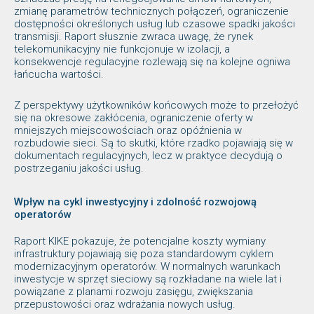
zmianę parametrów technicznych połączeń, ograniczenie
dostępności określonych usług lub czasowe spadki jakości
transmisji. Raport słusznie zwraca uwagę, że rynek
telekomunikacyjny nie funkcjonuje w izolacji, a
konsekwencje regulacyjne rozlewają się na kolejne ogniwa
łańcucha wartości.
Z perspektywy użytkowników końcowych może to przełożyć
się na okresowe zakłócenia, ograniczenie oferty w
mniejszych miejscowościach oraz opóźnienia w
rozbudowie sieci. Są to skutki, które rzadko pojawiają się w
dokumentach regulacyjnych, lecz w praktyce decydują o
postrzeganiu jakości usług.
Wpływ na cykl inwestycyjny i zdolność rozwojową
operatorów
Raport KIKE pokazuje, że potencjalne koszty wymiany
infrastruktury pojawiają się poza standardowym cyklem
modernizacyjnym operatorów. W normalnych warunkach
inwestycje w sprzęt sieciowy są rozkładane na wiele lat i
powiązane z planami rozwoju zasięgu, zwiększania
przepustowości oraz wdrażania nowych usług.