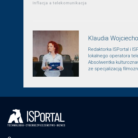
Inflacja a telekomunikacja
Klaudia Wojciech
Redaktorka ISPortal i IS
lokalnego operatora te
Absolwentka kulturozn
ze specjalizacją filmo