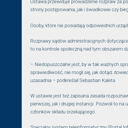
Ustawa przewiduje prowadzenie rozpraw za p
strony postępowania, jak i świadkowie czy biegi
Osoby, które nie posiadają odpowiednich urząd
Rozprawy sądów administracyjnych dotyczące 
to na kontrole społeczną nad tym obszarem dz
– Niedopuszczalne jest, by w tak ważnych spr
sprawiedliwość, nie mogli się, jak dotąd, dowie
uzasadnia – podkreślał Sebastian Kaleta
W ustawie jest też zapisana zasada rozpozna
pierwszej, jak i drugiej instancji. Pozwoli to
członków składu orzekającego.
Specjalny system teleinformatyczny (Portal 