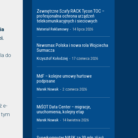
Zewnętrzne Szafy RACK Tycon TOC –
profesjonalna ochrona urządzeń
telekomunikacyjnych i sieciowych
ia
Materiał Reklamowy
-
14 lipca 2026
i.
Newsmax Polska i nowa rola Wojciecha
Surmacza
la do
Krzysztof Kołodziej
-
17 czerwca 2026
MdF – kolejne umowy hurtowe
podpisane
Marek Nowak
-
2 czerwca 2026
ż e-
MiŚOT Data Center – migracje,
uruchomienia, kolejny etap
a tym
Marek Nowak
-
14 kwietnia 2026
Superkomputer NASK za 30 mln zł już