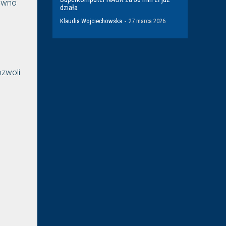
równo
działa
Klaudia Wojciechowska
-
27 marca 2026
ozwoli
m