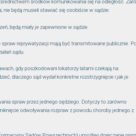
ośrednictwem środków komunikowania się na odległość. Za
, nie będą musieli stawiać się osobiście w sądzie.
zeń, będą miały je zapewnione w sądzie.
spraw reprywatyzacji mają być transmitowane publicznie. P
iałań sądu.
awach, gdy poszkodowani lokatorzy latami czekają na
dzieć, dlaczego sąd wydał konkretne rozstrzygnięcie i jak je
wania spraw przez jednego sędziego. Dotyczy to zarówno
 na uniknięcie odwoływania rozpraw z powodu choroby jednego z
Informacyjny Sądów Powszechnych) umożliwi doręczanie pis