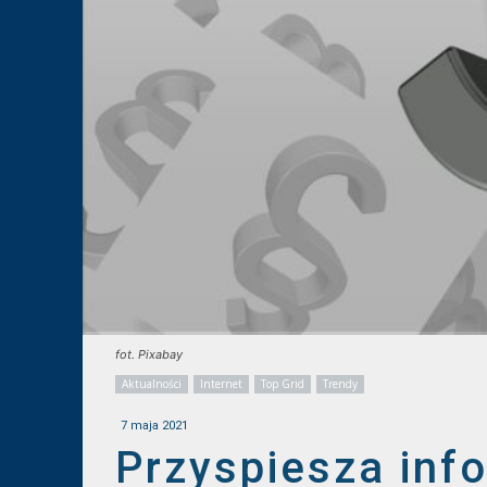
fot. Pixabay
Aktualności
Internet
Top Grid
Trendy
7 maja 2021
Przyspiesza inf