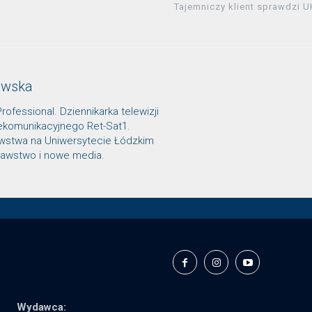
Tajemniczy klient sprawdzi U
owska
Professional. Dziennikarka telewizji
lekomunikacyjnego Ret-Sat1.
awstwa na Uniwersytecie Łódzkim
znawstwo i nowe media.
Wydawca: