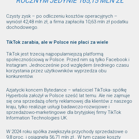
ROCZNYM JEDYNIE 165,15 MLN ZŁ
Czysty zysk – po odliczeniu kosztów operacyjnych –
wyniósł 42,48 mln zł, a firma zapłaciła 10,63 mln zł podatku
dochodowego.
TikTok zarabia, ale w Polsce nie płaci za wiele
TikTok jest trzecią najpopularniejszą platformą
społecznościową w Polsce. Przed nim są tylko Facebook i
Instagram. Jednocześnie pod względem średniego czasu
korzystania przez użytkowników wyprzedza obu
konkurentów.
Azjatycki koncern Bytedance – właściciel TikToka- spółkę
Hyperbola założył w Polsce sześć lat temu. Ale nie zajmuje
się ona sprzedażą oferty reklamowej dla klientów z naszego
kraju, tylko realizuje usługi badawczo-rozwojowe i
sprzedażowo-marketingowe dla brytyjskiej firmy TikTok
Information Technologies UK.
W 2024 roku spółka zwiększyła przychody sprzedażowe o
9,8 proc. i osiągnęła 56,71 mln zł.. W tym czasie koszty