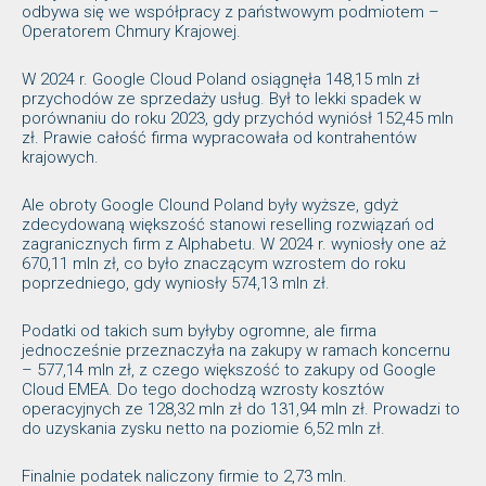
odbywa się we współpracy z państwowym podmiotem –
Operatorem Chmury Krajowej.
W 2024 r. Google Cloud Poland osiągnęła 148,15 mln zł
przychodów ze sprzedaży usług. Był to lekki spadek w
porównaniu do roku 2023, gdy przychód wyniósł 152,45 mln
zł. Prawie całość firma wypracowała od kontrahentów
krajowych.
Ale obroty Google Clound Poland były wyższe, gdyż
zdecydowaną większość stanowi reselling rozwiązań od
zagranicznych firm z Alphabetu. W 2024 r. wyniosły one aż
670,11 mln zł, co było znaczącym wzrostem do roku
poprzedniego, gdy wyniosły 574,13 mln zł.
Podatki od takich sum byłyby ogromne, ale firma
jednocześnie przeznaczyła na zakupy w ramach koncernu
– 577,14 mln zł, z czego większość to zakupy od Google
Cloud EMEA. Do tego dochodzą wzrosty kosztów
operacyjnych ze 128,32 mln zł do 131,94 mln zł. Prowadzi to
do uzyskania zysku netto na poziomie 6,52 mln zł.
Finalnie podatek naliczony firmie to 2,73 mln.