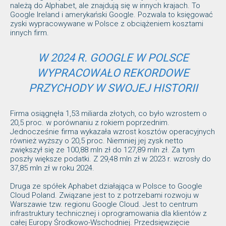
należą do Alphabet, ale znajdują się w innych krajach. To
Google Ireland i amerykański Google. Pozwala to księgować
zyski wypracowywane w Polsce z obciążeniem kosztami
innych firm.
W 2024 R. GOOGLE W POLSCE
WYPRACOWAŁO REKORDOWE
PRZYCHODY W SWOJEJ HISTORII
Firma osiągnęła 1,53 miliarda złotych, co było wzrostem o
20,5 proc. w porównaniu z rokiem poprzednim.
Jednocześnie firma wykazała wzrost kosztów operacyjnych
również wyższy o 20,5 proc. Niemniej jej zysk netto
zwiększył się ze 100,88 mln zł do 127,89 mln zł. Za tym
poszły większe podatki. Z 29,48 mln zł w 2023 r. wzrosły do
37,85 mln zł w roku 2024.
Druga ze spółek Aphabet działająca w Polsce to Google
Cloud Poland. Związane jest to z potrzebami rozwoju w
Warszawie tzw. regionu Google Cloud. Jest to centrum
infrastruktury technicznej i oprogramowania dla klientów z
całej Europy Środkowo-Wschodniej. Przedsięwzięcie