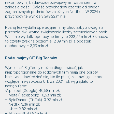
reklamowymi, badawczo-rozwojowymi i wsparciem w
zakresie treści. Całość przychodów czerpie od dwóch
zagranicznych podmiotów zależnych Netflix-a. W 2024 r.
przychody te wyniosły 249,22 mln zł
Rosną też wydatki operacyjne firmy chociażby z uwagi na
przeszło dwukrotne zwiększenie liczby zatrudnionych osób.
W sumie wydatki operacyjne firmy to 233,77 mln zł. Oznacza
to czysty zysk na poziomie12,09 mln zł, a podatek
dochodowy – 3,39 mln zł.
Podsumujmy CIT Big Techów
Wymieniać BigTechy można długo i widać, jak
nieproporcjonalne do rodzimych firm mają one obroty.
Najłatwiej dowiedzieć się, kto ile płaci, zestawiając je pod
względem wysokości CIT. Za 2024 rok wyglądało to
następująco:
-Alphabet (Google): 40,58 mln zł;
– Meta (Facebook): 10,63 mln zł;
–
ByteDance (TikTok): 0,92 mln zł;
– Netflix: 3,39 mln zł;
–
Uber: 3,82 mln zł;
–
Microsoft: 47,57 mln zł;