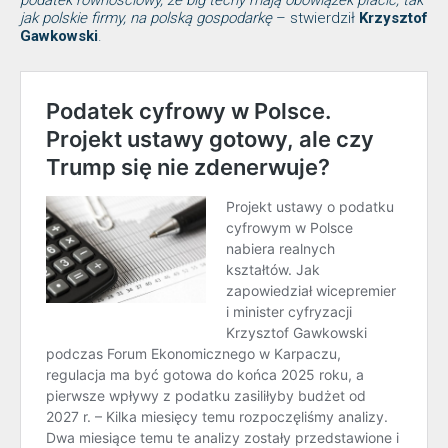
podatek równościowy, że big techy mają obowiązek płacić, tak
jak polskie firmy, na polską gospodarkę
– stwierdził
Krzysztof
Gawkowski
.