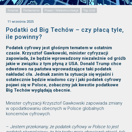
Finanse
Porównania
Prawo i Telekomunikacja
Top Grid
11 września 2025
Podatki od Big Techów – czy płacą tyle,
ile powinny?
Podatek cyfrowy jest głośnym tematem w ostatnim
czasie. Krzysztof Gawkowski, minister cyfryzacji
zapowiada, że będzie wprowadzony niezależnie od gróźb
jakie w związku z tym płyną z USA. Donald Trump chce
odwetowo na państwa wprowadzające taki podatek
nakładać cła. Jednak zanim ta sytuacja się wyjaśni i
ostatecznie będzie wiadomo czy i jaki podatek cyfrowy
pojawi się w Polsce, zobaczmy jak kwestie podatkowe
Big Techów wyglądają obecnie.
Minister cyfryzacji Krzysztof Gawkowski zapowiada zmiany
w opodatkowaniu obecnych w Polsce globalnych
koncernów cyfrowych.
–
Jestem przekonany, że podatek cyfrowy w Polsce to jest