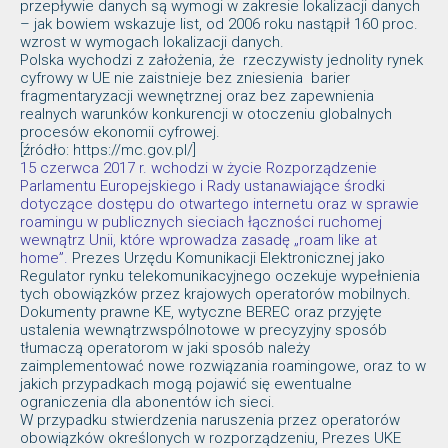
przepływie danych są wymogi w zakresie lokalizacji danych
– jak bowiem wskazuje list, od 2006 roku nastąpił 160 proc.
wzrost w wymogach lokalizacji danych.
Polska wychodzi z założenia, że rzeczywisty jednolity rynek
cyfrowy w UE nie zaistnieje bez zniesienia barier
fragmentaryzacji wewnętrznej oraz bez zapewnienia
realnych warunków konkurencji w otoczeniu globalnych
procesów ekonomii cyfrowej.
[źródło: https://mc.gov.pl/]
15 czerwca 2017 r. wchodzi w życie Rozporządzenie
Parlamentu Europejskiego i Rady ustanawiające środki
dotyczące dostępu do otwartego internetu oraz w sprawie
roamingu w publicznych sieciach łączności ruchomej
wewnątrz Unii, które wprowadza zasadę „roam like at
home”.
Prezes Urzędu Komunikacji Elektronicznej jako
Regulator rynku telekomunikacyjnego oczekuje wypełnienia
tych obowiązków przez krajowych operatorów mobilnych.
Dokumenty prawne KE, wytyczne BEREC oraz przyjęte
ustalenia wewnątrzwspólnotowe w precyzyjny sposób
tłumaczą operatorom w jaki sposób należy
zaimplementować nowe rozwiązania roamingowe, oraz to w
jakich przypadkach mogą pojawić się ewentualne
ograniczenia dla abonentów ich sieci.
W przypadku stwierdzenia naruszenia przez operatorów
obowiązków określonych w rozporządzeniu, Prezes UKE