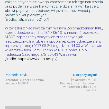
zażąda natychmiastowego zaprzestania takiego naruszenia
oraz podejmie wszelkie konieczne działania wynikające z
obowiązujących przepisów, włącznie z możliwością
nałożenia kar pieniężnych.
[źródło: http://satinfo24.pl/]
W związku z Nadzwyczajnym Walnym Zgromadzeniem KIKE,
które odbędzie się dnia 2017-06-13, w imieniu środowiska
MiŚOT zapraszamy wszystkich zrzeszonych jak i
niezrzeszonych w Izbie na spotkanie, które odbędzie się w
najbliższą środę (2017-05-24) o godzinie 14:00 w Warszawie
w Warszawskim Domu Technika NOT Spółka z o.o., ul.
Tadeusza Czackiego 3/5, 00-043 Warszawa.
[źródło: https://www.epix.net.pl/]
Poprzedni artykuł
Następny artykuł
Dziennik Gazeta Prawna
[z archiwum ICT
pisze o MiŚOT!
Professional] Balonem
w kosmos i dookoła
świata