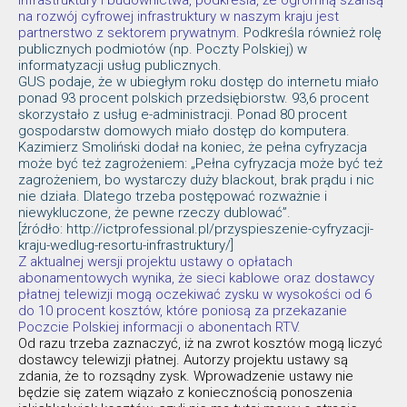
infrastruktury i budownictwa, podkreśla, że ogromną szansą
na rozwój cyfrowej infrastruktury w naszym kraju jest
partnerstwo z sektorem prywatnym.
Podkreśla również rolę
publicznych podmiotów (np. Poczty Polskiej) w
informatyzacji usług publicznych.
GUS podaje, że w ubiegłym roku dostęp do internetu miało
ponad 93 procent polskich przedsiębiorstw. 93,6 procent
skorzystało z usług e-administracji. Ponad 80 procent
gospodarstw domowych miało dostęp do komputera.
Kazimierz Smoliński dodał na koniec, że pełna cyfryzacja
może być też zagrożeniem: „Pełna cyfryzacja może być też
zagrożeniem, bo wystarczy duży blackout, brak prądu i nic
nie działa. Dlatego trzeba postępować rozważnie i
niewykluczone, że pewne rzeczy dublować”.
[źródło: http://ictprofessional.pl/przyspieszenie-cyfryzacji-
kraju-wedlug-resortu-infrastruktury/]
Z aktualnej wersji projektu ustawy o opłatach
abonamentowych wynika, że sieci kablowe oraz dostawcy
płatnej telewizji mogą oczekiwać zysku w wysokości od 6
do 10 procent kosztów, które poniosą za przekazanie
Poczcie Polskiej informacji o abonentach RTV.
Od razu trzeba zaznaczyć, iż na zwrot kosztów mogą liczyć
dostawcy telewizji płatnej. Autorzy projektu ustawy są
zdania, że to rozsądny zysk. Wprowadzenie ustawy nie
będzie się zatem wiązało z koniecznością ponoszenia