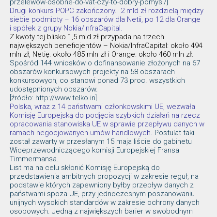
przelewow-osobne-do-vat-czy-to-dobry-pomysl/]
Drugi konkurs POPC zakończony. 2 mld zł rozdzielą między
siebie podmioty – 16 obszarów dla Netii, po 12 dla Orange
i spółek z grupy Nokia/InfraCapital.
Z kwoty tej blisko 1,5 mld zł przypada na trzech
największych beneficjentów – Nokia/InfraCapital: około 494
mln zł, Netię: około 485 mln zł i Orange: około 460 mln zł.
Spośród 144 wniosków o dofinansowanie złożonych na 67
obszarów konkursowych projekty na 58 obszarach
konkursowych, co stanowi ponad 73 proc. wszystkich
udostępnionych obszarów.
[źródło: http://www.telko.in]
Polska, wraz z 14 państwami członkowskimi UE, wezwała
Komisję Europejską do podjęcia szybkich działań na rzecz
opracowania stanowiska UE w sprawie przepływu danych w
ramach negocjowanych umów handlowych.
Postulat taki
został zawarty w przesłanym 15 maja liście do gabinetu
Wiceprzewodniczącego komisji Europejskiej Fransa
Timmermansa.
List ma na celu skłonić Komisję Europejską do
przedstawienia ambitnych propozycji w zakresie reguł, na
podstawie których zapewniony byłby przepływ danych z
państwami spoza UE, przy jednoczesnym poszanowaniu
unijnych wysokich standardów w zakresie ochrony danych
osobowych. Jedną z największych barier w swobodnym