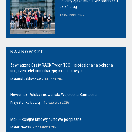
Lokalny Zjazd MiŚOT w Kołobrzegu –
dzień drugi
15 czerwca 2022
NAJNOWSZE
Zewnętrzne Szafy RACK Tycon TOC – profesjonalna ochrona
urządzeń telekomunikacyjnych i sieciowych
Materiał Reklamowy
-
14 lipca 2026
Newsmax Polska i nowa rola Wojciecha Surmacza
Krzysztof Kołodziej
-
17 czerwca 2026
MdF – kolejne umowy hurtowe podpisane
Marek Nowak
-
2 czerwca 2026