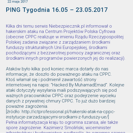
22 maja 2017
PING Tygodnia 16.05 – 23.05.2017
Kilka dni temu serwis Niebezpiecznik.pl informował o
hakerskim ataku na Centrum Projektów Polska Cyfrowa
(obecnie CPPC realizuje w imieniu Rządu Rzeczypospolitej
Polskiej zadania związane z zarządzaniem środkami
funduszy strukturalnych Unii Europejskiej, środkami
pochodzącymi z bezzwrotnej pomocy zagranicznej oraz
środkami innych programów powierzonych jej do realizacji).
Ataków było kilka: pod koniec marca dotarły do nas
informacje, że doszło do poważnego ataku na CPPC.
Ktoś włamał się i podmienił zawartość strony
internetowej na napis: “Hacked By MuhamadEmad”. Kolejne
ataki dotyczyły wysyłania maili podszywających się pod
ważnych pracowników CPPC oraz podejrzenie wycieku
danych z prywatnej chmury CPPC. To już dużo bardziej
poważne zagrożenia.
[źródło: http://ictprofessional.pl/hakerski-atak-na-cppc-
instytucje-zarzadzajacymi-srodkami-z-funduszy-ue/]
Pełna informatyzacja kraju to ogromna szansa, ale także
spore zagrożenie. Kazimierz Smoliński, wiceminister