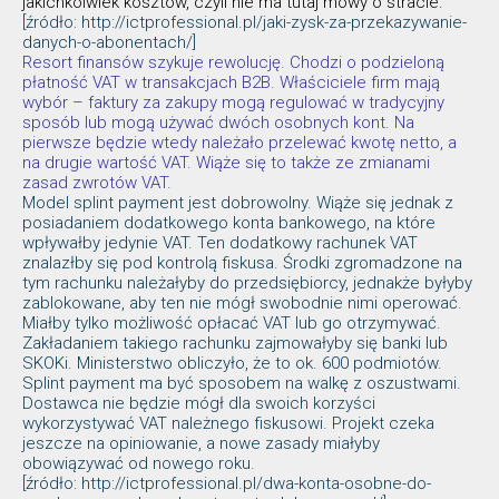
jakichkolwiek kosztów, czyli nie ma tutaj mowy o stracie.
[źródło: http://ictprofessional.pl/jaki-zysk-za-przekazywanie-
danych-o-abonentach/]
Resort finansów szykuje rewolucję. Chodzi o podzieloną
płatność VAT w transakcjach B2B. Właściciele firm mają
wybór – faktury za zakupy mogą regulować w tradycyjny
sposób lub mogą używać dwóch osobnych kont. Na
pierwsze będzie wtedy należało przelewać kwotę netto, a
na drugie wartość VAT. Wiąże się to także ze zmianami
zasad zwrotów VAT.
Model splint payment jest dobrowolny. Wiąże się jednak z
posiadaniem dodatkowego konta bankowego, na które
wpływałby jedynie VAT. Ten dodatkowy rachunek VAT
znalazłby się pod kontrolą fiskusa. Środki zgromadzone na
tym rachunku należałyby do przedsiębiorcy, jednakże byłyby
zablokowane, aby ten nie mógł swobodnie nimi operować.
Miałby tylko możliwość opłacać VAT lub go otrzymywać.
Zakładaniem takiego rachunku zajmowałyby się banki lub
SKOKi. Ministerstwo obliczyło, że to ok. 600 podmiotów.
Splint payment ma być sposobem na walkę z oszustwami.
Dostawca nie będzie mógł dla swoich korzyści
wykorzystywać VAT należnego fiskusowi. Projekt czeka
jeszcze na opiniowanie, a nowe zasady miałyby
obowiązywać od nowego roku.
[źródło: http://ictprofessional.pl/dwa-konta-osobne-do-