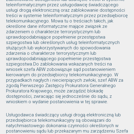
teleinformatycznym przez usługodawcę świadczącego
usługi drogą elektroniczną oraz zablokowanie dostępności
treści w systemie teleinformatycznym przez przedsiębiorcę
telekomunikacyjnego. Mowa tu o treściach takich, jak
określone dane informatyczne mające związek ze
zdarzeniem o charakterze terrorystycznym lub
uprawdopodabniające popełnienie przestępstwa
szpiegostwa lub określonych usług teleinformatycznych
służących lub wykorzystywanych do spowodowania
zdarzenia o charakterze terrorystycznym lub
uprawdopodabniającego popełnienie przestępstwa
szpiegostwa.Do zablokowania wskazanych treści na
wniosek szefa ABW zobowiązuje sąd postanowieniem
kierowanym do przedsiębiorcy telekomunikacyjnego. W
przypadkach nagłych i niecierpiących zwłoki, szef ABW za
zgodą Pierwszego Zastępcy Prokuratora Generalnego
Prokuratora Krajowego, może zarządzić blokadę
dostępności, zwracając się jednocześnie do sądu, z
wnioskiem o wydanie postanowienia w tej sprawie.
Usługodawca świadczący usługi drogą elektroniczną lub
przedsiębiorca telekomunikacyjny są obowiązani do
natychmiastowego dokonania czynności określonych w
postanowieniu sądu lub przekazanym mu zarządzeniu Szefa