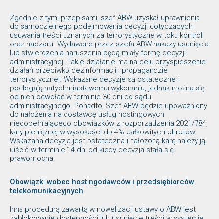
Zgodnie z tymi przepisami, szef ABW uzyskał uprawnienia
do samodzielnego podejmowania decyzji dotyczących
usuwania treści uznanych za terrorystyczne w toku kontroli
oraz nadzoru. Wydawane przez szefa ABW nakazy usunięcia
lub stwierdzenia naruszenia będą miały formę decyzji
administracyjnej. Takie działanie ma na celu przyspieszenie
działań przeciwko dezinformacji i propagandzie
terrorystycznej. Wskazane decyzje są ostateczne i
podlegają natychmiastowemu wykonaniu, jednak można się
od nich odwołać w terminie 30 dni do sądu
administracyjnego. Ponadto, Szef ABW będzie upoważniony
do nałożenia na dostawcę usług hostingowych
niedopełniającego obowiązków z rozporządzenia 2021/784,
kary pieniężnej w wysokości do 4% całkowitych obrotów.
Wskazana decyzja jest ostateczna i nałożoną karę należy ją
uiścić w terminie 14 dni od kiedy decyzja stała się
prawomocna.
Obowiązki wobec hostingodawców i przedsiębiorców
telekomunikacyjnych
Inną procedurą zawartą w nowelizacji ustawy o ABW jest
zablokowanie dostępności lub usunięcie treści w systemie