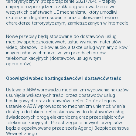
terrorystycznym (rozporządzenie 2021/784). Przepisy
unijnego rozporządzenia zakładają wprowadzenie we
wszystkich państwach UE mechanizmu, który umożliwi
skuteczne i legalne usuwanie oraz blokowanie treści o
charakterze terrorystycznym, zamieszczanych w Internecie.
Nowe przepisy będą stosowane do dostawców usług
mediów społecznościowych, usług wymiany materiałów
video, obrazów i plików audio, a także usług wymiany plików i
innych usług w chmurze, w tym przedsiębiorców
telekomunikacyjnych (dostawców usług w tym
operatorów).
Obowiązki wobec hostingodawców i dostawców treści
Ustawa o ABW wprowadza mechanizm wydawania nakazów
usunięcia wskazanych treści przez dostawców usług
hostingowych oraz dostawców treści. Oprócz tego w
ustawie o ABW wprowadzono mechanizm uniemożliwienia
dostępu do takich treści skierowany do dostawców usług
świadczonych drogą elektroniczną oraz przedsiębiorców
telekomunikacyjnych. Przestrzeganie nowych przepisów
będzie egzekwowane przez szefa Agencji Bezpieczeństwa
Wewnętrznego.