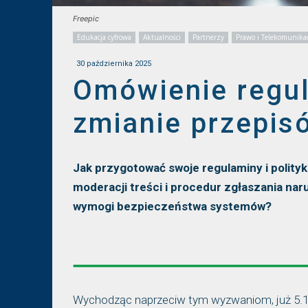
Freepic
Edukacja cyfrowa
Aktualności
Partnerzy
Prawo i Telekomunikac
30 października 2025
Omówienie regul
zmianie przepis
Jak przygotować swoje regulaminy i polit
moderacji treści i procedur zgłaszania na
wymogi bezpieczeństwa systemów?
Wychodząc naprzeciw tym wyzwaniom, już 5.11