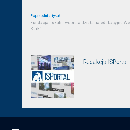
Poprzedni artykuł
Fundacja Lokalni wspiera działania edukacyjne We
Korki
Redakcja ISPortal