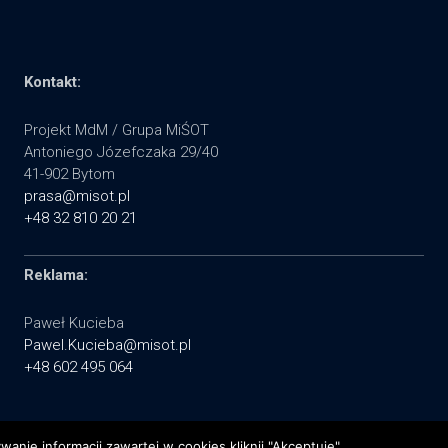
Kontakt:
Projekt MdM / Grupa MiŚOT
Antoniego Józefczaka 29/40
41-902 Bytom
prasa@misot.pl
+48 32 810 20 21
Reklama:
Paweł Kucieba
Pawel.Kucieba@misot.pl
+48 602 495 064
nie informacji zawartej w cookies kliknij "Akceptuję".