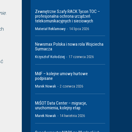
Zewnętrzne Szafy RACK Tycon TOC –
nie
.
profesjonalna ochrona urządzeń
telekomunikacyjnych i sieciowych
ch
Materiał Reklamowy
-
14 lipca 2026
Newsmax Polska i nowa rola Wojciecha
Surmacza
Krzysztof Kołodziej
-
17 czerwca 2026
ść
MdF – kolejne umowy hurtowe
podpisane
Marek Nowak
-
2 czerwca 2026
MiŚOT Data Center – migracje,
uruchomienia, kolejny etap
Marek Nowak
-
14 kwietnia 2026