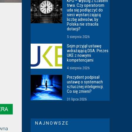
KPO – wyścig z czasem
trwa. Czy operatorom
uda się podłączyć do
sieci wystarczającą
liczbę adresów, by
Polska nie straciła
dotacji?
5 sierpnia 2026
Sejm przyjął ustawę
wdrażającą DSA. Prezes
UKE z nowymi
kompetencjami
4 sierpnia 2026
Prezydent podpisał
ustawę o systemach
sztucznej inteligencji.
Co się zmieni?
31 lipca 2026
NAJNOWSZE
awna