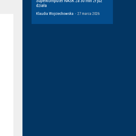
Superkomputer NASK za 30 mln zł już
działa
Klaudia Wojciechowska
-
27 marca 2026