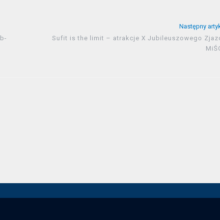
Następny arty
b-
Sufit is the limit – atrakcje X Jubileuszowego Zja
MiŚ