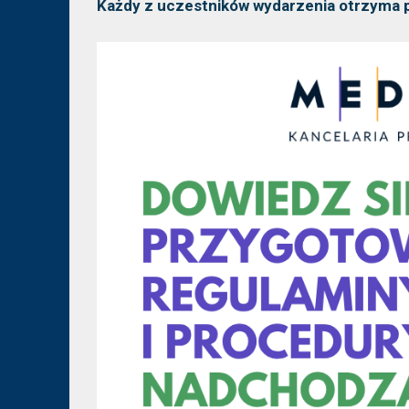
Każdy z uczestników wydarzenia otrzyma 