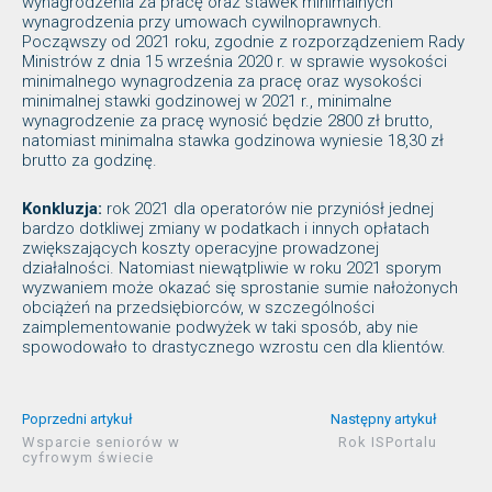
wynagrodzenia za pracę oraz stawek minimalnych
wynagrodzenia przy umowach cywilnoprawnych.
Począwszy od 2021 roku, zgodnie z rozporządzeniem Rady
Ministrów z dnia 15 września 2020 r. w sprawie wysokości
minimalnego wynagrodzenia za pracę oraz wysokości
minimalnej stawki godzinowej w 2021 r., minimalne
wynagrodzenie za pracę wynosić będzie 2800 zł brutto,
natomiast minimalna stawka godzinowa wyniesie 18,30 zł
brutto za godzinę.
Konkluzja:
rok 2021 dla operatorów nie przyniósł jednej
bardzo dotkliwej zmiany w podatkach i innych opłatach
zwiększających koszty operacyjne prowadzonej
działalności. Natomiast niewątpliwie w roku 2021 sporym
wyzwaniem może okazać się sprostanie sumie nałożonych
obciążeń na przedsiębiorców, w szczególności
zaimplementowanie podwyżek w taki sposób, aby nie
spowodowało to drastycznego wzrostu cen dla klientów.
Poprzedni artykuł
Następny artykuł
Wsparcie seniorów w
Rok ISPortalu
cyfrowym świecie