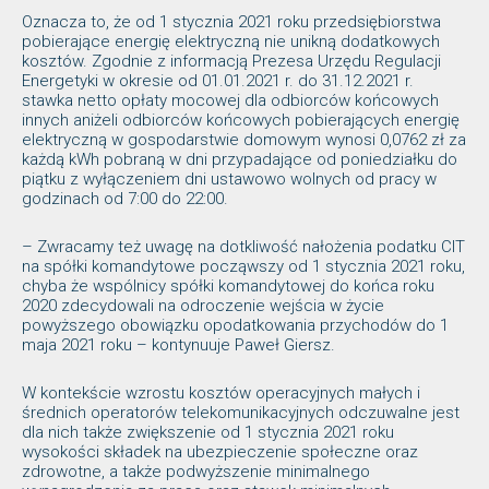
Oznacza to, że od 1 stycznia 2021 roku przedsiębiorstwa
pobierające energię elektryczną nie unikną dodatkowych
kosztów. Zgodnie z informacją Prezesa Urzędu Regulacji
Energetyki w okresie od 01.01.2021 r. do 31.12.2021 r.
stawka netto opłaty mocowej dla odbiorców końcowych
innych aniżeli odbiorców końcowych pobierających energię
elektryczną w gospodarstwie domowym wynosi 0,0762 zł za
każdą kWh pobraną w dni przypadające od poniedziałku do
piątku z wyłączeniem dni ustawowo wolnych od pracy w
godzinach od 7:00 do 22:00.
– Zwracamy też uwagę na dotkliwość nałożenia podatku CIT
na spółki komandytowe począwszy od 1 stycznia 2021 roku,
chyba że wspólnicy spółki komandytowej do końca roku
2020 zdecydowali na odroczenie wejścia w życie
powyższego obowiązku opodatkowania przychodów do 1
maja 2021 roku – kontynuuje Paweł Giersz.
W kontekście wzrostu kosztów operacyjnych małych i
średnich operatorów telekomunikacyjnych odczuwalne jest
dla nich także zwiększenie od 1 stycznia 2021 roku
wysokości składek na ubezpieczenie społeczne oraz
zdrowotne, a także podwyższenie minimalnego