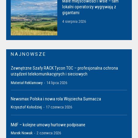
Małe miejscowości i wsie – tam
lokalni operatorzy wygrywają z
gigantami
4 sierpnia 2026
NAJNOWSZE
Zewnętrzne Szafy RACK Tycon TOC – profesjonalna ochrona
urządzeń telekomunikacyjnych i sieciowych
Materiał Reklamowy
-
14 lipca 2026
Newsmax Polska i nowa rola Wojciecha Surmacza
Krzysztof Kołodziej
-
17 czerwca 2026
MdF – kolejne umowy hurtowe podpisane
Marek Nowak
-
2 czerwca 2026