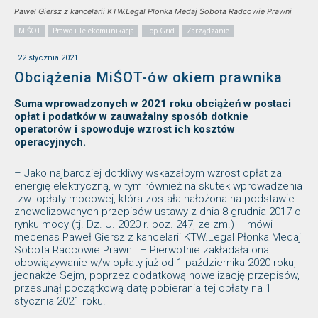
Paweł Giersz z kancelarii KTW.Legal Płonka Medaj Sobota Radcowie Prawni
MiŚOT
Prawo i Telekomunikacja
Top Grid
Zarządzanie
22 stycznia 2021
Obciążenia MiŚOT-ów okiem prawnika
Suma wprowadzonych w 2021 roku obciążeń w postaci
opłat i podatków w zauważalny sposób dotknie
operatorów i spowoduje wzrost ich kosztów
operacyjnych.
– Jako najbardziej dotkliwy wskazałbym wzrost opłat za
energię elektryczną, w tym również na skutek wprowadzenia
tzw. opłaty mocowej, która została nałożona na podstawie
znowelizowanych przepisów ustawy z dnia 8 grudnia 2017 o
rynku mocy (tj. Dz. U. 2020 r. poz. 247, ze zm.) – mówi
mecenas Paweł Giersz z kancelarii KTW.Legal Płonka Medaj
Sobota Radcowie Prawni. – Pierwotnie zakładała ona
obowiązywanie w/w opłaty już od 1 października 2020 roku,
jednakże Sejm, poprzez dodatkową nowelizację przepisów,
przesunął początkową datę pobierania tej opłaty na 1
stycznia 2021 roku.