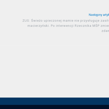
Następny arty
ZUS: Świeżo upieczonej mamie nie przysługuje zasił
macierzyński. Po interwencji Rzecznika MŚP zmie
zdan