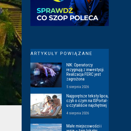
ARTYKUŁY POWIĄZANE
NIK: Operatorzy
rezygnują z inwestycji.
Realizacja FERC jest
zagrożona
5 sierpnia 2026
Najgorętsze teksty lipca,
czyli o czym na ISPortal-
u czytaliście najchętniej
4 sierpnia 2026
Małe miejscowości i
wsie – tam lokalni