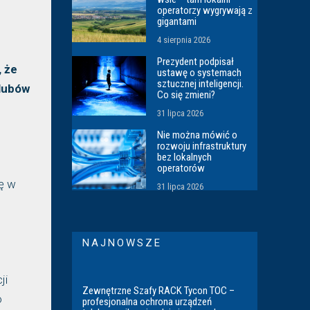
operatorzy wygrywają z
gigantami
4 sierpnia 2026
Prezydent podpisał
 że
ustawę o systemach
sztucznej inteligencji.
ślubów
Co się zmieni?
31 lipca 2026
Nie można mówić o
rozwoju infrastruktury
bez lokalnych
operatorów
ę w
31 lipca 2026
NAJNOWSZE
ji
Zewnętrzne Szafy RACK Tycon TOC –
o
profesjonalna ochrona urządzeń