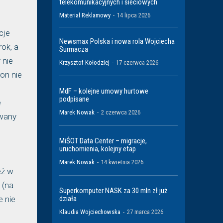
telekomunikacyjnych i sieciowych
Materiał Reklamowy
-
14 lipca 2026
cje
Newsmax Polska i nowa rola Wojciecha
rok, a
Surmacza
 nie
Krzysztof Kołodziej
-
17 czerwca 2026
on nie
MdF – kolejne umowy hurtowe
podpisane
e
Marek Nowak
-
2 czerwca 2026
owany
MiŚOT Data Center – migracje,
uruchomienia, kolejny etap
Marek Nowak
-
14 kwietnia 2026
eż w
 (na
Superkomputer NASK za 30 mln zł już
działa
e nie
Klaudia Wojciechowska
-
27 marca 2026