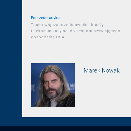
Poprzedni artykuł
Trump włącza przedstawicieli branży
telekomunikacyjnej do zespołu ożywiającego
gospodarkę USA
Marek Nowak