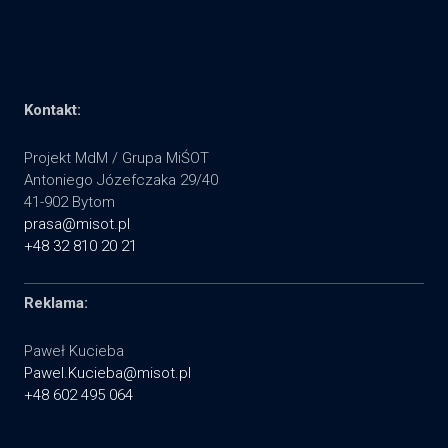
Kontakt:
Projekt MdM / Grupa MiŚOT
Antoniego Józefczaka 29/40
41-902 Bytom
prasa@misot.pl
+48 32 810 20 21
Reklama:
Paweł Kucieba
Pawel.Kucieba@misot.pl
+48 602 495 064