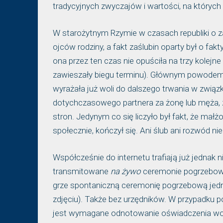
tradycyjnych zwyczajów i wartości, na których
W starożytnym Rzymie w czasach republiki o z
ojców rodziny, a fakt zaślubin oparty był o fakt
ona przez ten czas nie opuściła na trzy kolejn
zawieszały biegu terminu). Głównym powodem dl
wyrażała już woli do dalszego trwania w związk
dotychczasowego partnera za żonę lub męża, 
stron. Jedynym co się liczyło był fakt, że m
społecznie, kończył się. Ani ślub ani rozwód n
Współcześnie do internetu trafiają już jednak ni
transmitowane
na żywo
ceremonie pogrzebowe.
grze spontaniczną ceremonię pogrzebową jedn
zdjęciu). Także bez urzędników. W przypadku po
jest wymagane odnotowanie oświadczenia wol