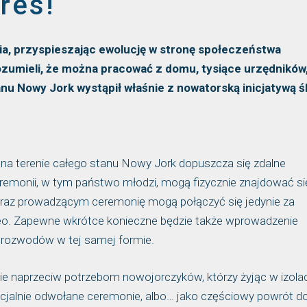
res!
, przyspieszając ewolucję w stronę społeczeństwa
umieli, że można pracować z domu, tysiące urzędników,
anu Nowy Jork wystąpił właśnie z nowatorską inicjatywą 
na terenie całego stanu Nowy Jork dopuszcza się zdalne
remonii, w tym państwo młodzi, mogą fizycznie znajdować si
 oraz prowadzącym ceremonię mogą połączyć się jedynie za
o. Zapewne wkrótce konieczne będzie także wprowadzenie
 rozwodów w tej samej formie.
e naprzeciw potrzebom nowojorczyków, którzy żyjąc w izolac
cjalnie odwołane ceremonie, albo… jako częściowy powrót d