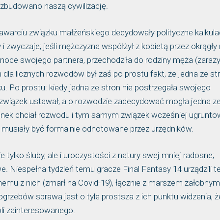
 zbudowano naszą cywilizację.
awarciu związku małżeńskiego decydowały polityczne kalkula
y i zwyczaje; jeśli mężczyzna współżył z kobietą przez okrągły 
e noce swojego partnera, przechodziła do rodziny męża (zarazy
a licznych rozwodów był zaś po prostu fakt, że jedna ze str
u. Po prostu: kiedy jedna ze stron nie postrzegała swojego
związek ustawał, a o rozwodzie zadecydować mogła jedna z
ałżonek chciał rozwodu i tym samym związek wcześniej ugrunt
ie musiały być formalnie odnotowane przez urzędników.
e tylko śluby, ale i uroczystości z natury swej mniej radosne;
 Niespełna tydzień temu gracze Final Fantasy 14 urządzili t
emu z nich (zmarł na Covid-19), łącznie z marszem żałobnym
grzebów sprawa jest o tyle prostsza z ich punktu widzenia, ż
i zainteresowanego.