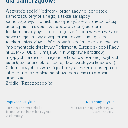
dla samorządów?
Wszystkie spółki i jednostki organizacyjne jednostek
samorządu terytorialnego, a także zarządcy
samorządowych lotnisk muszą liczyć się z koniecznością
udostępnienia swoich zasobów przedsiębiorcom
telekomunikacyjnym. To dlatego, że 1 lipca weszła w życie
nowelizacja ustawy o wspieraniu rozwoju usług i sieci
telekomunikacyjnych. W przeważającej mierze stanowi ona
implementację dyrektywy Parlamentu Europejskiego i Rady
nr 2014/61 UE z 15 maja 2014 r. w sprawie środków,
mających na celu zmniejszenie kosztów realizacji szybkich
sieci łączności elektronicznej (tzw. dyrektywa kosztowa).
Celem nowych rozwiązań jest przyspieszenie dostępu do
internetu, szczególnie na obszarach o niskim stopniu
urbanizacji.
Źródło: “Rzeczpospolita”
Poprzedni artykuł
Następny artykuł
Już co trzecia duża
700 MHz najszybciej w
firma w Polsce korzysta
2020 roku?
z chmury