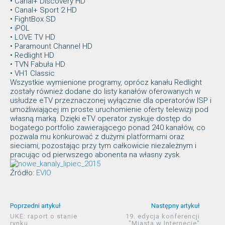
• Canal+ Discovery HD
• Canal+ Sport 2 HD
• FightBox SD
• iPOL
• LOVE TV HD
• Paramount Channel HD
• Redlight HD
• TVN Fabuła HD
• VH1 Classic
Wszystkie wymienione programy, oprócz kanału Redlight
zostały również dodane do listy kanałów oferowanych w
usłudze eTV przeznaczonej wyłącznie dla operatorów ISP i
umożliwiającej im proste uruchomienie oferty telewizji pod
własną marką. Dzięki eTV operator zyskuje dostęp do
bogatego portfolio zawierającego ponad 240 kanałów, co
pozwala mu konkurować z dużymi platformami oraz
sieciami, pozostając przy tym całkowicie niezależnym i
pracując od pierwszego abonenta na własny zysk.
Źródło:
EVIO
Poprzedni artykuł
Następny artykuł
UKE: raport o stanie
19. edycja konferencji
rynku
"Miasta w Internecie"