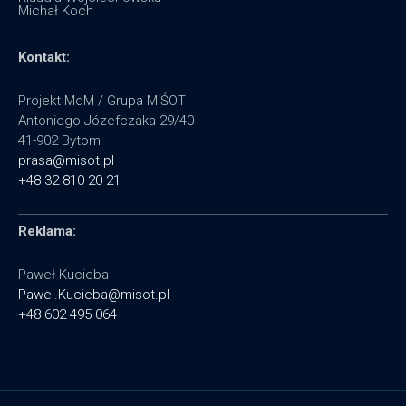
Michał Koch
Kontakt:
Projekt MdM / Grupa MiŚOT
Antoniego Józefczaka 29/40
41-902 Bytom
prasa@misot.pl
+48 32 810 20 21
Reklama:
Paweł Kucieba
Pawel.Kucieba@misot.pl
+48 602 495 064