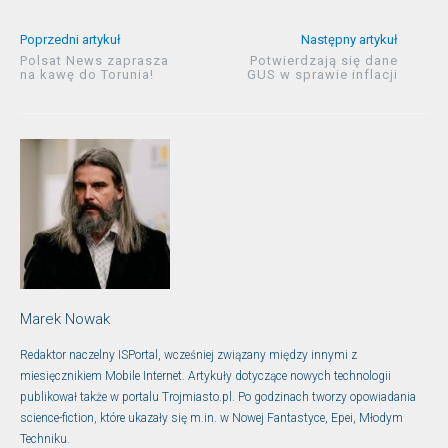
Poprzedni artykuł
Następny artykuł
Polsat News zaprasza
Potwierdzają się dane
na kawę do Torunia!
GUS w sprawie inflacji
Marek Nowak
Redaktor naczelny ISPortal, wcześniej związany między innymi z
miesięcznikiem Mobile Internet. Artykuły dotyczące nowych technologii
publikował także w portalu Trojmiasto.pl. Po godzinach tworzy opowiadania
science-fiction, które ukazały się m.in. w Nowej Fantastyce, Epei, Młodym
Techniku.