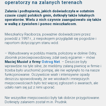
operatorzy na zalanych terenach
Zalania i podtopienia, jakich doświadczyła w ostatnim
czasie część polskich gmin, dotknęły także lokalnych
operatorów. Wielu z nich czynnie zaangażowało się także
w walkę z żywiołem i pomoc mieszkańcom.
Mieszkańcy Raciborza, poważnie doświadczeni przez
powódź z 1997 r., z niepokojem przyglądali się pogodzie i
raportom dotyczącym stanu wód.
– Wybudowany w pobliżu miasta, położony w dolinie Odry,
zbiornik przeciwpowodziowy, zdał swój egzamin – mówi
Maciej Musioł z firmy
Ostrog Net
. – Deszcze były
wprawdzie na tyle silne, że mieliśmy zalaną piwnicę w firmie i
trzeba było uruchomić pompę, ale nie wpłynęło to na nasze
funkcjonowanie. Oczywiście wiatr i intensywne opady
deszczu spowodowały, że we wioskach i mniejszych
miejscowościach było też więcej zgłoszeń o awariach, ale
udało nam się już z nimi uporać.
Nie wszystkie miejscowości były tak dobrze przygotowane.
Dotknięty zalaniem został m.in. Prudnik.