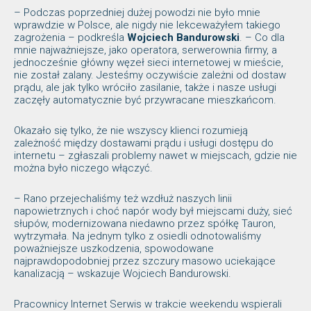
– Podczas poprzedniej dużej powodzi nie było mnie
wprawdzie w Polsce, ale nigdy nie lekceważyłem takiego
zagrożenia – podkreśla
Wojciech Bandurowski
. – Co dla
mnie najważniejsze, jako operatora, serwerownia firmy, a
jednocześnie główny węzeł sieci internetowej w mieście,
nie został zalany. Jesteśmy oczywiście zależni od dostaw
prądu, ale jak tylko wróciło zasilanie, także i nasze usługi
zaczęły automatycznie być przywracane mieszkańcom.
Okazało się tylko, że nie wszyscy klienci rozumieją
zależność między dostawami prądu i usługi dostępu do
internetu – zgłaszali problemy nawet w miejscach, gdzie nie
można było niczego włączyć.
– Rano przejechaliśmy też wzdłuż naszych linii
napowietrznych i choć napór wody był miejscami duży, sieć
słupów, modernizowana niedawno przez spółkę Tauron,
wytrzymała. Na jednym tylko z osiedli odnotowaliśmy
poważniejsze uszkodzenia, spowodowane
najprawdopodobniej przez szczury masowo uciekające
kanalizacją – wskazuje Wojciech Bandurowski.
Pracownicy Internet Serwis w trakcie weekendu wspierali