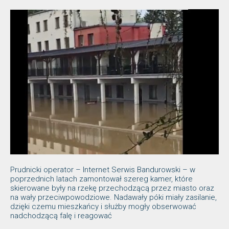
Prudnicki operator – Internet Serwis Bandurowski – w
poprzednich latach zamontował szereg kamer, które
skierowane były na rzekę przechodzącą przez miasto oraz
na wały przeciwpowodziowe. Nadawały póki miały zasilanie,
dzięki czemu mieszkańcy i służby mogły obserwować
nadchodzącą falę i reagować