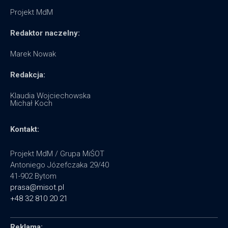
Projekt MdM
Redaktor naczelny:
Marek Nowak
Redakcja:
Klaudia Wojciechowska
Michał Koch
Kontakt:
Projekt MdM / Grupa MiŚOT
Antoniego Józefczaka 29/40
41-902 Bytom
prasa@misot.pl
+48 32 810 20 21
Reklama: