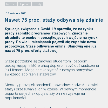
Internet
Top Grid
Trendy
16 kwietnia 2021
Nawet 75 proc. staży odbywa się zdalnie
Sytuacja związana z Covid-19 sprawiła, że na rynku
pracy zabrakło programów stażowych. Znacznie
utrudniło to osobom początkujących wejście na rynek
pracy. Po wielu miesiącach pojawił się zupełnie nowa
propozycja. Staże odbywane online. Stanowią one już
nawet 75 proc. oferty stażowej.
Staże potrzebne są zarówno studentom i osobom
początkującym, które chcą dopiero nabyć doświadczenia,
jak i firmom. Mogą one korzystać z nowych pomysłów i
świeżego spojrzenia stażystów.
Niestety początek pandemii spowodował odwołanie wielu
staży i przesuwanie ich w czasie. W pewnym momencie
pojawiła się jednak opcja staży online i zyskuje na
popularności.