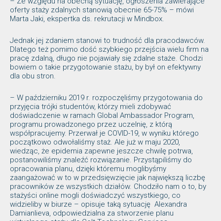
– Ze względu na obecną sytuację, ogłoszenia zawierające
oferty staży zdalnych stanowią obecnie 65-75% – mówi
Marta Jaki, ekspertka ds. rekrutacji w Mindbox.
Jednak jej zdaniem stanowi to trudność dla pracodawców.
Dlatego też pomimo dość szybkiego przejścia wielu firm na
pracę zdalną, długo nie pojawiały się zdalne staże. Chodzi
bowiem o takie przygotowanie stażu, by był on efektywny
dla obu stron.
– W październiku 2019 r. rozpoczęliśmy przygotowania do
przyjęcia trójki studentów, którzy mieli zdobywać
doświadczenie w ramach Global Ambassador Program,
programu prowadzonego przez uczelnię, z którą
współpracujemy. Przerwał je COVID-19, w wyniku którego
początkowo odwołaliśmy staż. Ale już w maju 2020,
wiedząc, że epidemia zapewne jeszcze chwilę potrwa,
postanowiliśmy znaleźć rozwiązanie. Przystąpiliśmy do
opracowania planu, dzięki któremu moglibyśmy
zaangażować w to w przedsięwzięcie jak największą liczbę
pracowników ze wszystkich działów. Chodziło nam o to, by
stażyści online mogli doświadczyć wszystkiego, co
widzieliby w biurze – opisuje taką sytuację Alexandra
Damianlieva, odpowiedzialna za stworzenie planu