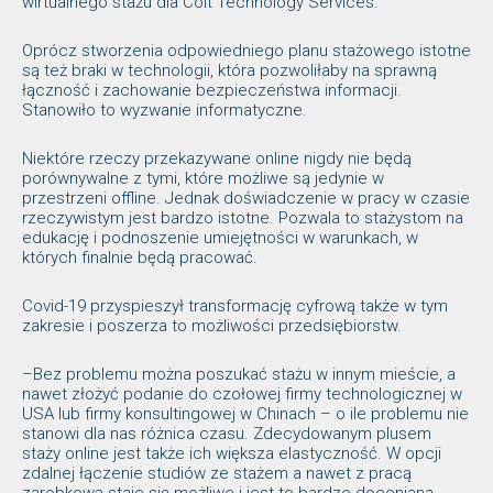
wirtualnego stażu dla Colt Technology Services.
Oprócz stworzenia odpowiedniego planu stażowego istotne
są też braki w technologii, która pozwoliłaby na sprawną
łączność i zachowanie bezpieczeństwa informacji.
Stanowiło to wyzwanie informatyczne.
Niektóre rzeczy przekazywane online nigdy nie będą
porównywalne z tymi, które możliwe są jedynie w
przestrzeni offline. Jednak doświadczenie w pracy w czasie
rzeczywistym jest bardzo istotne. Pozwala to stażystom na
edukację i podnoszenie umiejętności w warunkach, w
których finalnie będą pracować.
Covid-19 przyspieszył transformację cyfrową także w tym
zakresie i poszerza to możliwości przedsiębiorstw.
–Bez problemu można poszukać stażu w innym mieście, a
nawet złożyć podanie do czołowej firmy technologicznej w
USA lub firmy konsultingowej w Chinach – o ile problemu nie
stanowi dla nas różnica czasu. Zdecydowanym plusem
staży online jest także ich większa elastyczność. W opcji
zdalnej łączenie studiów ze stażem a nawet z pracą
zarobkową staje się możliwe i jest to bardzo doceniana