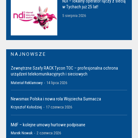
NDI – lokalny operator łączy z siecią
w Tychach już 25 lat!
5 sierpnia 2026
NAJNOWSZE
Zewnętrzne Szafy RACK Tycon TOC – profesjonalna ochrona
urządzeń telekomunikacyjnych i sieciowych
Materiał Reklamowy
-
14 lipca 2026
Newsmax Polska i nowa rola Wojciecha Surmacza
Krzysztof Kołodziej
-
17 czerwca 2026
MdF – kolejne umowy hurtowe podpisane
Marek Nowak
-
2 czerwca 2026