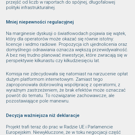
przejść od liczb w raportach do spójnej, długofalowej
polityki infrastrukturalnej.
Mniej niepewności regulacyjnej
Na marginesie dyskusji o światłowodach pojawia się wątek,
który dla operatorów może okazać się równie istotny:
licencje i widmo radiowe. Propozycja ich ujednolicenia oraz
domyślnego odnawiania oznacza większą przewidywalność.
A bez niej trudno planować inwestycje, które zwracają się w
perspektywie kilkunastu czy kilkudziesięciu lat.
Komisja nie zdecydowała się natomiast na narzucenie opłat
dużym platformom internetowym. Zamiast tego
zaproponowała dobrowolną współpracę z operatormi, z
wyraźnym zastrzeżeniem, że brak efektów może oznaczać
powrót do tematu. To rozwiązanie zachowawcze, ale
pozostawiające pole manewru.
Decyzja ważniejsza niż deklaracje
Projekt trafi teraz do prac w Radzie UE i Parlamencie
Europejskim. Niewykluczone, że w toku negocjacji część