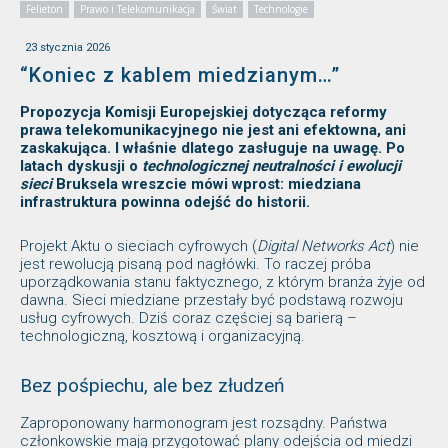
Felieton
Prawo i Telekomunikacja
Świat
Technologie
23 stycznia 2026
“Koniec z kablem miedzianym…”
Propozycja Komisji Europejskiej dotycząca reformy
prawa telekomunikacyjnego nie jest ani efektowna, ani
zaskakująca. I właśnie dlatego zasługuje na uwagę. Po
latach dyskusji o
technologicznej neutralności i ewolucji
sieci
Bruksela wreszcie mówi wprost: miedziana
infrastruktura powinna odejść do historii.
Projekt Aktu o sieciach cyfrowych (
Digital Networks Act
) nie
jest rewolucją pisaną pod nagłówki. To raczej próba
uporządkowania stanu faktycznego, z którym branża żyje od
dawna. Sieci miedziane przestały być podstawą rozwoju
usług cyfrowych. Dziś coraz częściej są barierą –
technologiczną, kosztową i organizacyjną.
Bez pośpiechu, ale bez złudzeń
Zaproponowany harmonogram jest rozsądny. Państwa
członkowskie mają przygotować plany odejścia od miedzi