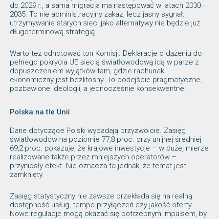
do 2029 r., a sama migracja ma następować w latach 2030–
2035. To nie administracyjny zakaz, lecz jasny sygnał:
utrzymywanie starych sieci jako alternatywy nie będzie już
długoterminową strategią.
Warto też odnotować ton Komisji. Deklaracje o dążeniu do
pełnego pokrycia UE siecią światłowodową idą w parze z
dopuszczeniem wyjątków tam, gdzie rachunek
ekonomiczny jest bezlitosny. To podejście pragmatyczne,
pozbawione ideologii, a jednocześnie konsekwentne.
Polska na tle Unii
Dane dotyczące Polski wypadają przyzwoicie. Zasięg
światłowodów na poziomie 77,8 proc. przy unijnej średniej
69,2 proc. pokazuje, że krajowe inwestycje – w dużej mierze
realizowane także przez mniejszych operatorów –
przyniosły efekt. Nie oznacza to jednak, że temat jest
zamknięty.
Zasięg statystyczny nie zawsze przekłada się na realną
dostępność usług, tempo przyłączeń czy jakość oferty.
Nowe regulacje mogą okazać się potrzebnym impulsem, by