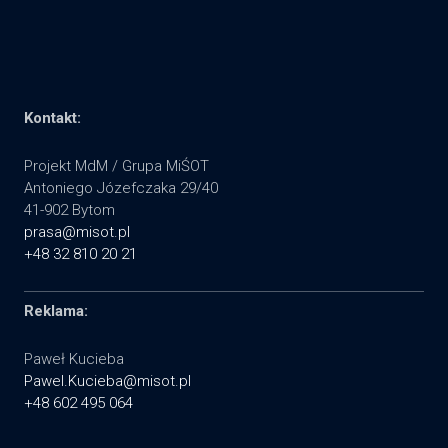
Kontakt:
Projekt MdM / Grupa MiŚOT
Antoniego Józefczaka 29/40
41-902 Bytom
prasa@misot.pl
+48 32 810 20 21
Reklama:
Paweł Kucieba
Pawel.Kucieba@misot.pl
+48 602 495 064