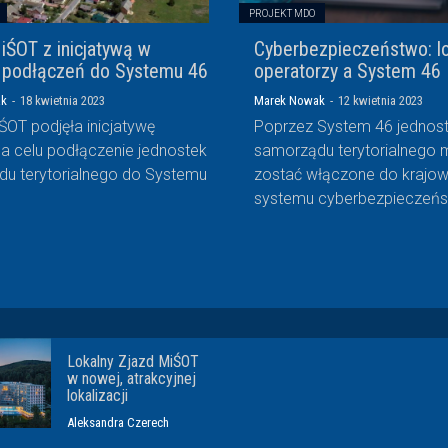
PROJEKT MDO
iŚOT z inicjatywą w
Cyberbezpieczeństwo: lo
 podłączeń do Systemu 46
operatorzy a System 46
ak
-
18 kwietnia 2023
Marek Nowak
-
12 kwietnia 2023
ŚOT podjęła inicjatywę
Poprzez System 46 jednost
a celu podłączenie jednostek
samorządu terytorialnego 
u terytorialnego do Systemu
zostać włączone do krajo
systemu cyberbezpieczeńst
Lokalny Zjazd MiŚOT
w nowej, atrakcyjnej
lokalizacji
Aleksandra Czerech