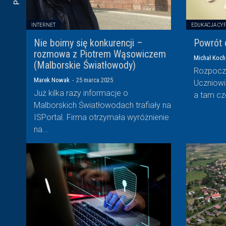
INTERNET
EDUKACJA CY
Nie boimy się konkurencji –
Powrót 
rozmowa z Piotrem Wąsowiczem
Michał Koch
(Malborskie Światłowody)
Rozpoczy
Marek Nowak
-
25 marca 2025
Uczniowi
Już kilka razy informacje o
a tam cze
Malborskich Światłowodach trafiały na
ISPortal. Firma otrzymała wyróżnienie
na...