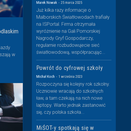
Marek Nowak
-
25 marca 2025
Już kilka razy informacje o
Malborskich Światłowodach trafiały
na ISPortal. Firma otrzymała
odlaskim
wyróżnienie na Gali Pomorskiej
Nagrody Gryf Gospodarczy,
regularnie rozbudowujecie sieć
jazdy
światłowodową, współpracując...
szają w
Powrót do cyfrowej szkoły
Michał Koch
-
1 września 2023
Rozpoczyna się kolejny rok szkolny.
Uczniowie wracają do szkolnych
ław, a tam czekają na nich nowe
laptopy. Warto jednak zastanowić
się, czy polska szkoła...
MiŚOT-y spotkają się w