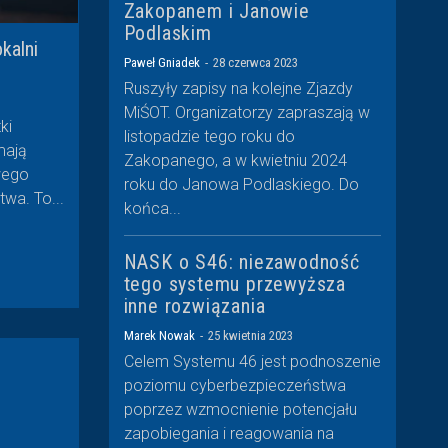
Zakopanem i Janowie
Podlaskim
kalni
Paweł Gniadek
-
28 czerwca 2023
Ruszyły zapisy na kolejne Zjazdy
MiŚOT. Organizatorzy zapraszają w
ki
listopadzie tego roku do
mają
Zakopanego, a w kwietniu 2024
wego
roku do Janowa Podlaskiego. Do
wa. To...
końca...
NASK o S46: niezawodność
tego systemu przewyższa
inne rozwiązania
Marek Nowak
-
25 kwietnia 2023
Celem Systemu 46 jest podnoszenie
poziomu cyberbezpieczeństwa
poprzez wzmocnienie potencjału
zapobiegania i reagowania na