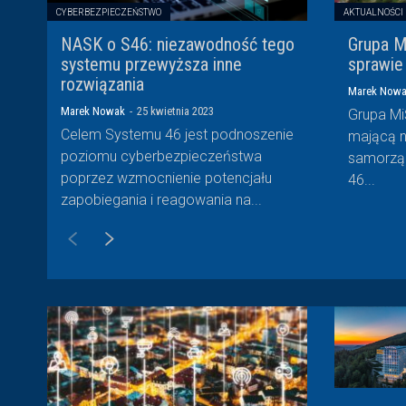
CYBERBEZPIECZEŃSTWO
AKTUALNOŚCI
NASK o S46: niezawodność tego
Grupa M
systemu przewyższa inne
sprawie
rozwiązania
Marek Now
Marek Nowak
-
25 kwietnia 2023
Grupa Mi
Celem Systemu 46 jest podnoszenie
mającą n
poziomu cyberbezpieczeństwa
samorząd
poprzez wzmocnienie potencjału
46...
zapobiegania i reagowania na...