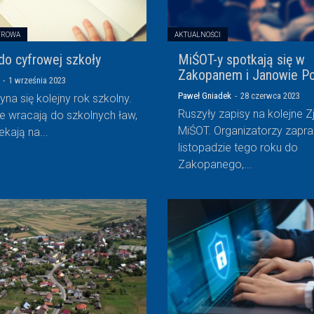
FROWA
AKTUALNOŚCI
do cyfrowej szkoły
MiŚOT-y spotkają się w
Zakopanem i Janowie P
-
1 września 2023
Paweł Gniadek
-
28 czerwca 2023
na się kolejny rok szkolny.
Ruszyły zapisy na kolejne Z
e wracają do szkolnych ław,
MiŚOT. Organizatorzy zapra
kają na...
listopadzie tego roku do
Zakopanego,...