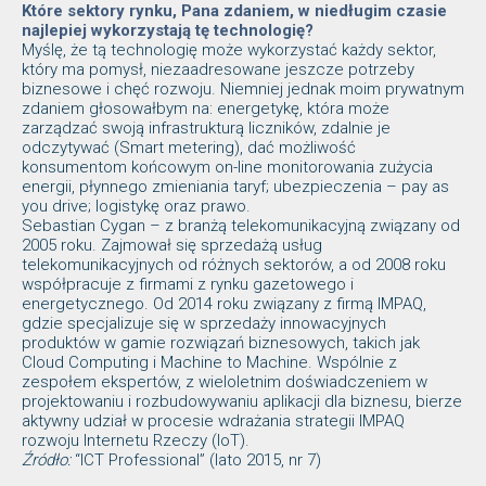
Które sektory rynku, Pana zdaniem, w niedługim czasie
najlepiej wykorzystają tę technologię?
Myślę, że tą technologię może wykorzystać każdy sektor,
który ma pomysł, niezaadresowane jeszcze potrzeby
biznesowe i chęć rozwoju. Niemniej jednak moim prywatnym
zdaniem głosowałbym na: energetykę, która może
zarządzać swoją infrastrukturą liczników, zdalnie je
odczytywać (Smart metering), dać możliwość
konsumentom końcowym on-line monitorowania zużycia
energii, płynnego zmieniania taryf; ubezpieczenia – pay as
you drive; logistykę oraz prawo.
Sebastian Cygan – z branżą telekomunikacyjną związany od
2005 roku. Zajmował się sprzedażą usług
telekomunikacyjnych od różnych sektorów, a od 2008 roku
współpracuje z firmami z rynku gazetowego i
energetycznego. Od 2014 roku związany z firmą IMPAQ,
gdzie specjalizuje się w sprzedaży innowacyjnych
produktów w gamie rozwiązań biznesowych, takich jak
Cloud Computing i Machine to Machine. Wspólnie z
zespołem ekspertów, z wieloletnim doświadczeniem w
projektowaniu i rozbudowywaniu aplikacji dla biznesu, bierze
aktywny udział w procesie wdrażania strategii IMPAQ
rozwoju Internetu Rzeczy (IoT).
Źródło:
“ICT Professional” (lato 2015, nr 7)