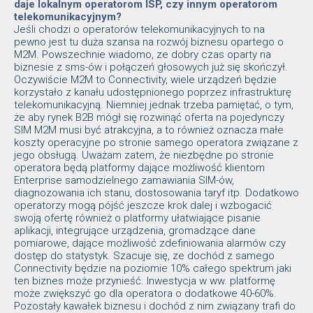
daje lokalnym operatorom ISP, czy innym operatorom
telekomunikacyjnym?
Jeśli chodzi o operatorów telekomunikacyjnych to na
pewno jest tu duża szansa na rozwój biznesu opartego o
M2M. Powszechnie wiadomo, ze dobry czas oparty na
biznesie z sms-ów i połączeń głosowych już się skończył.
Oczywiście M2M to Connectivity, wiele urządzeń będzie
korzystało z kanału udostępnionego poprzez infrastrukturę
telekomunikacyjną. Niemniej jednak trzeba pamiętać, o tym,
że aby rynek B2B mógł się rozwinąć oferta na pojedynczy
SIM M2M musi być atrakcyjna, a to również oznacza małe
koszty operacyjne po stronie samego operatora związane z
jego obsługą. Uważam zatem, że niezbędne po stronie
operatora będą platformy dające możliwość klientom
Enterprise samodzielnego zamawiania SIM-ów,
diagnozowania ich stanu, dostosowania taryf itp. Dodatkowo
operatorzy mogą pójść jeszcze krok dalej i wzbogacić
swoją ofertę również o platformy ułatwiające pisanie
aplikacji, integrujące urządzenia, gromadzące dane
pomiarowe, dające możliwość zdefiniowania alarmów czy
dostęp do statystyk. Szacuje się, ze dochód z samego
Connectivity będzie na poziomie 10% całego spektrum jaki
ten biznes może przynieść. Inwestycja w ww. platformę
może zwiększyć go dla operatora o dodatkowe 40-60%.
Pozostały kawałek biznesu i dochód z nim związany trafi do