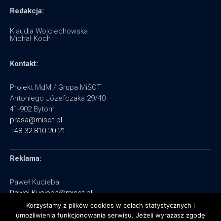
Redakcja:
Klaudia Wojciechowska
Michał Koch
Kontakt:
Projekt MdM / Grupa MiŚOT
Antoniego Józefczaka 29/40
41-902 Bytom
prasa@misot.pl
+48 32 810 20 21
Reklama:
Paweł Kucieba
Pawel.Kucieba@misot.pl
+48 602 495 064
Korzystamy z plików cookies w celach statystycznych i
umożliwienia funkcjonowania serwisu. Jeżeli wyrażasz zgodę