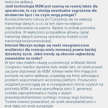
twórców aplikacji.
Jeśli technologia M2M jest szansą na rozwój także dla
operatorów, to czy istnieją ewentualne zagrożenia dla
dostawców łącz i na czym mogą polegać?
Rozwój Internetu rzeczy (IoT) przełoży się na większą
transmisję danych, a co za tym idzie na większe
zapotrzebowanie na pasmo. Będzie to jednak potrzeba
pośrednia. W większości przypadków główny ciężar
transmisji danych poniosą operatorzy mobilni (czyli
transmisja bezprzewodowa).
Internet Maszyn wydaje się nieść nieograniczone
możliwości dla rozwoju wielu innowacji prawie każdej
dziedziny życia. Jakie trendy są obecnie najbardziej
zauważalne na rynku?
W tym roku miałem okazję uczestniczyć w Mobile World
Congress i bardzo wyraźnie było widać tam, że rynek powoli
zaczyna dojrzewać do M2M. Istnieje wiele firm mających
pomysły na same aplikacje, pojawiają się firmy adresujące
problem wspomnianych wcześniej platform. Producenci
urządzeń prześcigają się w rozwiązaniach stricte szytych na
potrzeby M2M, a nowa specyfikacja sieci 5. generacji
została zaprojektowana z myślą o dużym
prawdopodobieństwie rychłego rozwoju tego biznesu.
Trzeba również powiedzieć, że rynek amerykański jest o
krok dalej niż rynek europejski.