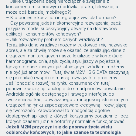
– Jakie urządzenia będą nierozłącznie związane z
konsumentem końcowym (lodówka, pralka, telewizor, a
może coś bardziej mobilnego?)
– Kto poniesie koszt ich integracji z ww. platformami?
– Czy powstaną jakieś niekomercyjne rozwiązania, bądź
przyjazny model subskrypcyjny otwarty na dostawców
aplikacji i konsumentów końcowych?
– Jak rozwiążemy problem danych wrażliwych?
Teraz jako dane wrażliwe możemy traktować imię, nazwisko,
adres, ale za chwilę może się okazać, że analizując dane z
urządzeń monitorujących nasze lokalizacje w kontekście
harmonogramu dnia, stylu życia, stylu jazdy w pojeździe,
łącząc te dane z innymi już istniejącymi źródłami możemy
nie być już anonimowi. Tutaj świat M2M i BIG DATA zaczynają
się przenikać i wspólnie muszą rozwiązać te problemy.
Jeśli chodzi o rozwój na rynku konsumenckim tutaj
ponownie widzę np. analogie do smartphonów: powstanie
Androida ogólnie dostępnego i łatwego interfejsu do
tworzenia aplikacji powiązanego z mnogością istnienia tych
urządzeń na rynku zapoczątkowało kreatywną i rozwijającą
się twórczość. Zaowocował to mnogością ogólnie
dostępnych aplikacji, z których korzystamy codziennie i bez
których czasem już nie potrafimy normalnie funkcjonować.
Jeżeli M2M przyczyni się do poprawy życia wielu
odbiorców końcowych, to jakie szanse ta technologia