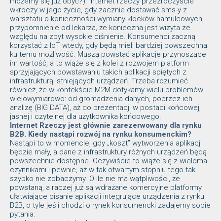
możemy się już obyć?). Internet rzeczy przezroczyście
wkroczy w jego życie, gdy zacznie dostawać sms-y z
warsztatu o konieczności wymiany klocków hamulcowych,
przypomnienie od lekarza, że konieczna jest wizyta ze
względu na zbyt wysokie ciśnienie. Konsumenci zaczną
korzystać z IoT wtedy, gdy będą mieli bardziej powszechną
ku temu możliwość. Muszą powstać aplikacje przynoszące
im wartość, a to wiąże się z kolei z rozwojem platform
sprzyjających powstawaniu takich aplikacji spiętych z
infrastrukturą istniejących urządzeń. Trzeba rozumieć
również, że w kontekście M2M dotykamy wielu problemów
wielowymiarowo: od gromadzenia danych, poprzez ich
analizę (BIG DATA), aż do prezentacji w postaci końcowej,
jasnej i czytelnej dla użytkownika końcowego.
Internet Rzeczy jest głównie zarezerwowany dla rynku
B2B. Kiedy nastąpi rozwój na rynku konsumenckim?
Nastąpi to w momencie, gdy „koszt” wytworzenia aplikacji
będzie mały, a dane z infrastruktury różnych urządzeń będą
powszechnie dostępne. Oczywiście to wiąże się z wieloma
czynnikami i pewnie, aż w tak otwartym stopniu tego tak
szybko nie zobaczymy. O ile nie ma wątpliwości, że
powstaną, a raczej już są wdrażane komercyjne platformy
ułatwiające pisanie aplikacji integrujące urządzenia z rynku
B2B, o tyle jeśli chodzi o rynek konsumencki zadajemy sobie
pytania: