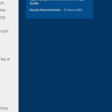
ach
działa
ków
Klaudia Wojciechowska
-
27 marca 2026
szy
lnych
niej w
o
ktury