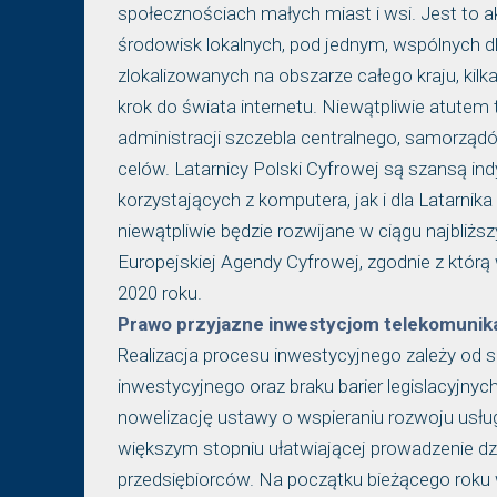
społecznościach małych miast i wsi. Jest to 
środowisk lokalnych, pod jednym, wspólnych dl
zlokalizowanych na obszarze całego kraju, kilk
krok do świata internetu. Niewątpliwie atutem
administracji szczebla centralnego, samorząd
celów. Latarnicy Polski Cyfrowej są szansą in
korzystających z komputera, jak i dla Latarni
niewątpliwie będzie rozwijane w ciągu najbliżs
Europejskiej Agendy Cyfrowej, zgodnie z którą
2020 roku.
Prawo przyjazne inwestycjom telekomuni
Realizacja procesu inwestycyjnego zależy od 
inwestycyjnego oraz braku barier legislacyjny
nowelizację ustawy o wspieraniu rozwoju usług
większym stopniu ułatwiającej prowadzenie dzi
przedsiębiorców. Na początku bieżącego roku w