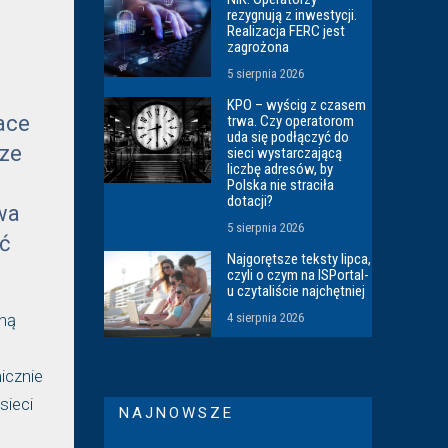
rezygnują z inwestycji.
Realizacja FERC jest
zagrożona
5 sierpnia 2026
KPO – wyścig z czasem
ace
trwa. Czy operatorom
uda się podłączyć do
ze
sieci wystarczającą
liczbę adresów, by
Polska nie straciła
dotacji?
wa
5 sierpnia 2026
yć
Najgorętsze teksty lipca,
czyli o czym na ISPortal-
u czytaliście najchętniej
4 sierpnia 2026
hną
icznie
sieci
NAJNOWSZE