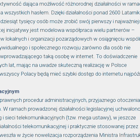
aktywność dająca możliwość różnorodnej działalności w ram
a wszystkich hasłem. Dzięki działalności ponad 2600 Latarni
adziesiąt tysięcy osób może zrobić swój pierwszy i najważniej
 tej inicjatywy jest modelowa współpraca wielu partnerów –
ów lokalnych i organizacji pozarządowych w osiągnięciu wspó
dywidualnego i społecznego rozwoju zarówno dla osób nie
ka wprowadzającego taką osobę w internet. To doświadczenie
zych lat, mając na uwadze skuteczną realizację w Polsce
 wszyscy Polacy będą mieć szybki dostęp do internetu najpóź
kacyjnym
sprawnych procedur administracyjnych, przyjaznego otoczenia
ch. W ramach prowadzonej działalności legislacyjnej uchwalon
 i sieci telekomunikacyjnych (tzw. mega ustawy), w jeszcze
ałalności telekomunikacyjnej i praktycznie stosowanej przez
eszła w życie nowelizacja rozporządzenia Ministra Infrastru