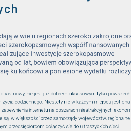
ych
adają w wielu regionach szeroko zakrojone pr
eci szerokopasmowych współfinansowanych 
realizujące inwestycje szerokopasmowe
nowaną od lat, bowiem obowiązująca perspekty
 się ku końcowi a poniesione wydatki rozlicz
okopasmowy, nie jest już dobrem luksusowym tylko powszec
 życia codziennego. Niestety nie w każdym miejscu jest ona
 zapewnienia internetu na obszarach nieatrakcyjnych ekonom
 są, w większości przez samorządy województw, regionalne 
 przedsiębiorcom dołączyć się do ultraszybkich sieci,