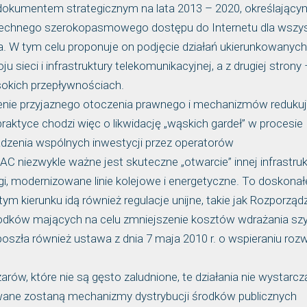
kumentem strategicznym na lata 2013 – 2020, określający
szechnego szerokopasmowego dostępu do Internetu dla wszys
. W tym celu proponuje on podjęcie działań ukierunkowanych
sieci i infrastruktury telekomunikacyjnej, a z drugiej strony 
okich przepływnościach.
enie przyjaznego otoczenia prawnego i mechanizmów reduku
raktyce chodzi więc o likwidację „wąskich gardeł” w procesie
dzenia wspólnych inwestycji przez operatorów
AC niezwykle ważne jest skuteczne „otwarcie” innej infrastruk
i, modernizowane linie kolejowe i energetyczne. To doskonał
ym kierunku idą również regulacje unijne, takie jak Rozporząd
rodków mających na celu zmniejszenie kosztów wdrażania sz
 poszła również ustawa z dnia 7 maja 2010 r. o wspieraniu roz
arów, które nie są gęsto zaludnione, te działania nie wystarcz
nowane zostaną mechanizmy dystrybucji środków publicznych