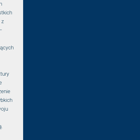
m
tkich
 z
–
jących
tury
e
zenie
ybkich
woju
ą.