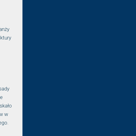
anży
ktury
asady
ie
yskało
ów w
ego.