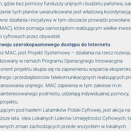
h, gdzie bez pomocy funduszy unijnych i budżetu państwa, sa
zenie tych planów uwarunkowane jest właściwą koordynacją
wne działania i inicjatywy w tym obszarze prowadzi powołane
ji (MAC), które pomaga samorządom realizującym wielkie inwest
 cyfrowych przez obywateli.
rozwoju szerokopasmowego dostępu do Internetu
zez MAC, jest Projekt Systemowy – działania na rzecz rozwoj
alizowany w ramach Programu Operacyjnego Innowacyjna
nent projektu skupia się na zapewnieniu wsparcia ekspercko
nego i przedsiębiorców telekomunikacyjnych realizujących pr
ansowania unijnego. MAC zapewnia w tym zakresie m.in.
zainteresowanego podmiotu, udzielają indywidualnej pomocy,
projektu.
ącym pod hasłem Latarników Polski Cyfrowej, jest akcja na
iższe lata. Idea Lokalnych Liderów Umiejętności Cyfrowych, t
tywnych zmian zachodzących przede wszystkim w lokalnych