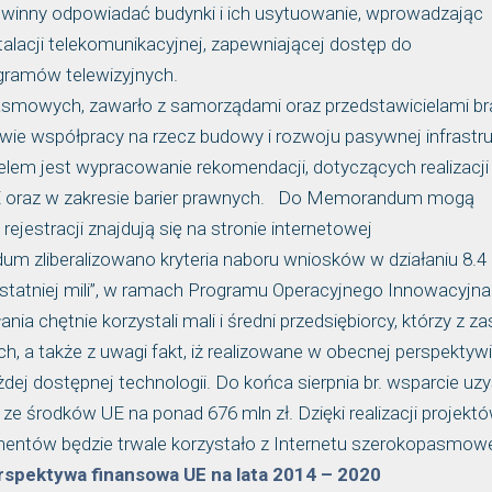
winny odpowiadać budynki i ich usytuowanie, wprowadzając
lacji telekomunikacyjnej, zapewniającej dostęp do
gramów telewizyjnych.
asmowych, zawarło z samorządami oraz przedstawicielami br
ie współpracy na rzecz budowy i rozwoju pasywnej infrastru
em jest wypracowanie rekomendacji, dotyczących realizacji
E oraz w zakresie barier prawnych. Do Memorandum mogą
ejestracji znajdują się na stronie internetowej
 zliberalizowano kryteria naboru wniosków w działaniu 8.4
ostatniej mili”, w ramach Programu Operacyjnego Innowacyjna
 chętnie korzystali mali i średni przedsiębiorcy, którzy z z
, a także z uwagi fakt, iż realizowane w obecnej perspektyw
j dostępnej technologii. Do końca sierpnia br. wsparcie uz
e środków UE na ponad 676 mln zł. Dzięki realizacji projekt
bonentów będzie trwale korzystało z Internetu szerokopasmow
spektywa finansowa UE na lata 2014 – 2020