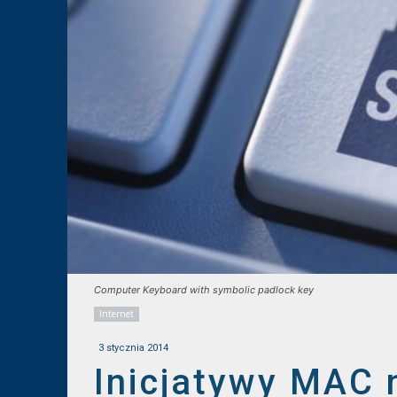
Computer Keyboard with symbolic padlock key
Internet
3 stycznia 2014
Inicjatywy MAC n