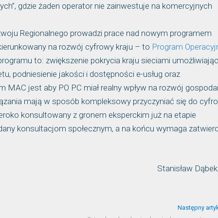
ych”, gdzie żaden operator nie zainwestuje na komercyjnych
zwoju Regionalnego prowadzi prace nad nowym programem
ukierunkowany na rozwój cyfrowy kraju – to
Program Operacyj
rogramu to: zwiększenie pokrycia kraju sieciami umożliwiają
tu, podniesienie jakości i dostępności e-usług oraz
em MAC jest aby PO PC miał realny wpływ na rozwój gospoda
wiązania mają w sposób kompleksowy przyczyniać się do cyf
zeroko konsultowany z gronem eksperckim już na etapie
ddany konsultacjom społecznym, a na końcu wymaga zatwier
Stanisław Dąbe
Następny arty