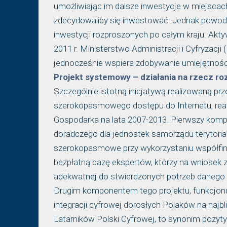
umożliwiając im dalsze inwestycje w miejscac
zdecydowaliby się inwestować. Jednak powod
inwestycji rozproszonych po całym kraju. Akty
2011 r. Ministerstwo Administracji i Cyfryzac
jednocześnie wspiera zdobywanie umiejętności
Projekt systemowy – działania na rzecz 
Szczególnie istotną inicjatywą realizowaną pr
szerokopasmowego dostępu do Internetu, re
Gospodarka na lata 2007-2013. Pierwszy kompo
doradczego dla jednostek samorządu terytorial
szerokopasmowe przy wykorzystaniu współfin
bezpłatną bazę ekspertów, którzy na wniosek 
adekwatnej do stwierdzonych potrzeb danego 
Drugim komponentem tego projektu, funkcjonuj
integracji cyfrowej dorosłych Polaków na najbl
Latarników Polski Cyfrowej, to synonim pozy