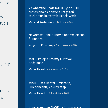
mi nie
Zewnętrzne Szafy RACK Tycon TOC –
profesjonalna ochrona urządzeń
telekomunikacyjnych i sieciowych
 w
Materiał Reklamowy
-
14 lipca 2026
ycje i
Newsmax Polska i nowa rola Wojciecha
Surmacza
u
Krzysztof Kołodziej
-
17 czerwca 2026
-
MdF – kolejne umowy hurtowe
podpisane
ojekty
Marek Nowak
-
2 czerwca 2026
MiŚOT Data Center – migracje,
uruchomienia, kolejny etap
 rzecz
Marek Nowak
-
14 kwietnia 2026
zw.
Superkomputer NASK za 30 mln zł już