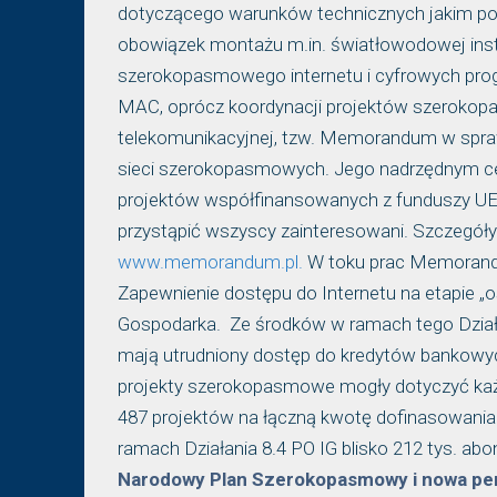
dotyczącego warunków technicznych jakim po
obowiązek montażu m.in. światłowodowej insta
szerokopasmowego internetu i cyfrowych pro
MAC, oprócz koordynacji projektów szerokop
telekomunikacyjnej, tzw. Memorandum w spraw
sieci szerokopasmowych. Jego nadrzędnym cel
projektów współfinansowanych z funduszy U
przystąpić wszyscy zainteresowani. Szczegóły r
www.memorandum.pl.
W toku prac Memorandum
Zapewnienie dostępu do Internetu na etapie „
Gospodarka. Ze środków w ramach tego Działania
mają utrudniony dostęp do kredytów bankowych
projekty szerokopasmowe mogły dotyczyć każde
487 projektów na łączną kwotę dofinasowania z
ramach Działania 8.4 PO IG blisko 212 tys. a
Narodowy Plan Szerokopasmowy i nowa per