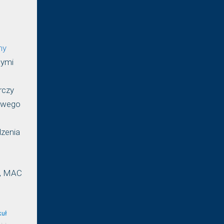
ny
cymi
rczy
rowego
dzenia
k, MAC
kuł