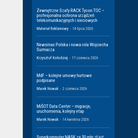
Zewnętrzne Szafy RACK Tycon TOC –
profesjonalna ochrona urządzeń
telekomunikacyjnych i sieciowych
Materiał Reklamowy
-
14 lipca 2026
Newsmax Polska i nowa rola Wojciecha
Surmacza
Krzysztof Kołodziej
-
17 czerwca 2026
MdF – kolejne umowy hurtowe
podpisane
Marek Nowak
-
2 czerwca 2026
MiŚOT Data Center – migracje,
uruchomienia, kolejny etap
Marek Nowak
-
14 kwietnia 2026
Superkomputer NASK za 30 mln zł już