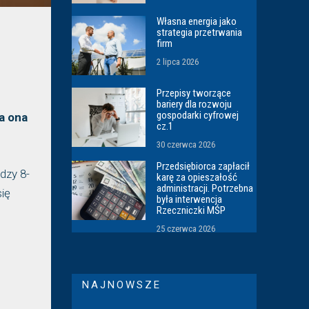
Własna energia jako
strategia przetrwania
firm
2 lipca 2026
Przepisy tworzące
bariery dla rozwoju
gospodarki cyfrowej
a ona
cz.1
30 czerwca 2026
Przedsiębiorca zapłacił
dzy 8-
karę za opieszałość
administracji. Potrzebna
się
była interwencja
Rzeczniczki MŚP
25 czerwca 2026
NAJNOWSZE