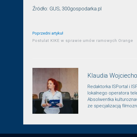
Źródło: GUS, 300gospodarka.pl
Poprzedni artykuł
Postulat KIKE w sprawie umów ramowych Orange
Klaudia Wojciech
Redaktorka ISPortal i IS
lokalnego operatora te
Absolwentka kulturozn
ze specjalizacją filmo