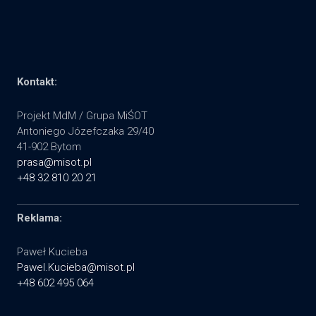
Kontakt:
Projekt MdM / Grupa MiŚOT
Antoniego Józefczaka 29/40
41-902 Bytom
prasa@misot.pl
+48 32 810 20 21
Reklama:
Paweł Kucieba
Pawel.Kucieba@misot.pl
+48 602 495 064