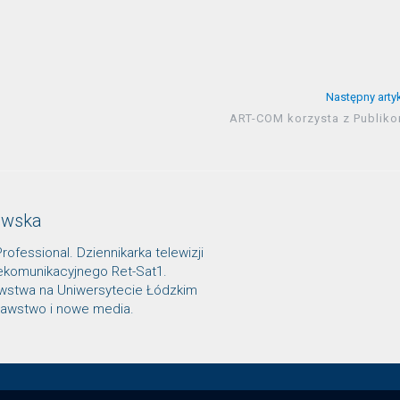
Następny arty
ART-COM korzysta z Publiko
owska
Professional. Dziennikarka telewizji
lekomunikacyjnego Ret-Sat1.
awstwa na Uniwersytecie Łódzkim
znawstwo i nowe media.