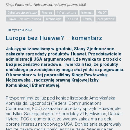
Kinga Pawłowska-Nojszewska, radczyni prawna KIKE
Cyberbezpieczeństwo
Finanse
Infrastruktura
Internet
MiŚOT
Prawo i Telekomunikacja
Technologie
Top Grid
Trendy
Zarządzanie
18 stycznia 2023
Europa bez Huawei? – komentarz
Jak sygnalizowaliśmy w grudniu, Stany Zjednoczone
zakazały sprzedaży produktów Huawei. Przedstawiciele
administracji USA argumentowali, że wynika to z troski o
bezpieczeństwo narodowe. Twierdzili też, że produkty
chińskiego przedsiębiorcy mogą służyć do szpiegowania.
O komentarz w tej poprosiliśmy Kingę Pawłowską-
Nojszewską , radczynię prawną Krajowej Izby
Komunikacji Ethernetowej.
Przypomnijmy, że już pod koniec listopada Amerykańska
Komisja ds. Łączności (Federal Communications
Commission, FCC) zakazała sprzedaży sprzętu Huawei, ale
nie tylko. Sankcją objęto też produkty ZTE, Hikvision, Dahua i
Hytera. FCC argumentuje, że wydany zakaz ma na celu
obronę interesu narodowego USA. Doniesienia sugerowały
też, że zakazy mogą pójść jeszcze dalej. Więcej na ten