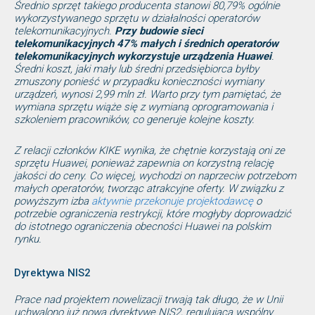
Średnio sprzęt takiego producenta stanowi 80,79% ogólnie
wykorzystywanego sprzętu w działalności operatorów
telekomunikacyjnych.
Przy budowie sieci
telekomunikacyjnych 47% małych i średnich operatorów
telekomunikacyjnych wykorzystuje urządzenia Huawei
.
Średni koszt, jaki mały lub średni przedsiębiorca byłby
zmuszony ponieść w przypadku konieczności wymiany
urządzeń, wynosi 2,99 mln zł. Warto przy tym pamiętać, że
wymiana sprzętu wiąże się z wymianą oprogramowania i
szkoleniem pracowników, co generuje kolejne koszty.
Z relacji członków KIKE wynika, że chętnie korzystają oni ze
sprzętu Huawei, ponieważ zapewnia on korzystną relację
jakości do ceny. Co więcej, wychodzi on naprzeciw potrzebom
małych operatorów, tworząc atrakcyjne oferty. W związku z
powyższym izba
aktywnie przekonuje projektodawcę
o
potrzebie ograniczenia restrykcji, które mogłyby doprowadzić
do istotnego ograniczenia obecności Huawei na polskim
rynku.
Dyrektywa NIS2
Prace nad projektem nowelizacji trwają tak długo, że w Unii
uchwalono już nową dyrektywę NIS2, regulującą wspólny