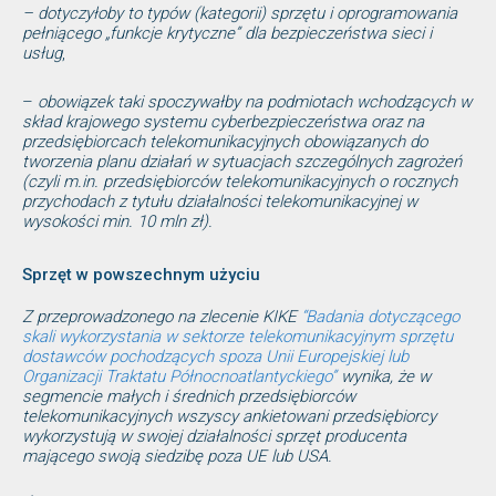
– dotyczyłoby to typów (kategorii) sprzętu i oprogramowania
pełniącego „funkcje krytyczne” dla bezpieczeństwa sieci i
usług
,
–
obowiązek taki spoczywałby na podmiotach wchodzących w
skład krajowego systemu cyberbezpieczeństwa oraz na
przedsiębiorcach telekomunikacyjnych obowiązanych do
tworzenia planu działań w sytuacjach szczególnych zagrożeń
(czyli m.in. przedsiębiorców telekomunikacyjnych o rocznych
przychodach z tytułu działalności telekomunikacyjnej w
wysokości min. 10 mln zł).
Sprzęt w powszechnym użyciu
Z przeprowadzonego na zlecenie KIKE
“Badania dotyczącego
skali wykorzystania w sektorze telekomunikacyjnym sprzętu
dostawców pochodzących spoza Unii Europejskiej lub
Organizacji Traktatu Północnoatlantyckiego”
wynika, że w
segmencie małych i średnich przedsiębiorców
telekomunikacyjnych wszyscy ankietowani przedsiębiorcy
wykorzystują w swojej działalności sprzęt producenta
mającego swoją siedzibę poza UE lub USA.