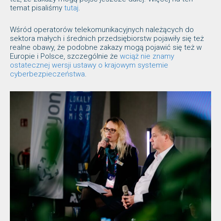
temat pisaliśmy
tutaj
.
Wśród operatorów telekomunikacyjnych należących do
sektora małych i średnich przedsiębiorstw pojawiły się też
realne obawy, że podobne zakazy mogą pojawić się też w
Europie i Polsce, szczególnie że
wciąż nie znamy
ostatecznej wersji ustawy o krajowym systemie
cyberbezpieczeństwa
.