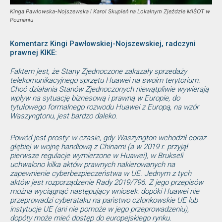
Kinga Pawłowska-Nojszewska i Karol Skupień na Lokalnym Zjeździe MiŚOT w
Poznaniu
Komentarz Kingi Pawłowskiej-Nojszewskiej, radczyni
prawnej KIKE:
Faktem jest, że Stany Zjednoczone zakazały sprzedaży
telekomunikacyjnego sprzętu Huawei na swoim terytorium.
Choć działania Stanów Zjednoczonych niewątpliwie wywierają
wpływ na sytuację biznesową i prawną w Europie, do
tytułowego formalnego rozwodu Huawei z Europą, na wzór
Waszyngtonu, jest bardzo daleko.
Powód jest prosty: w czasie, gdy Waszyngton wchodził coraz
głębiej w wojnę handlową z Chinami (a w 2019 r. przyjął
pierwsze regulacje wymierzone w Huawei), w Brukseli
uchwalono kilka aktów prawnych nakierowanych na
zapewnienie cyberbezpieczeństwa w UE. Jednym z tych
aktów jest rozporządzenie Rady 2019/796. Z jego przepisów
można wyciągnąć następujący wniosek: dopóki Huawei nie
przeprowadzi cyberataku na państwo członkowskie UE lub
instytucje UE (ani nie pomoże w jego przeprowadzeniu),
dopóty może mieć dostęp do europejskiego rynku.