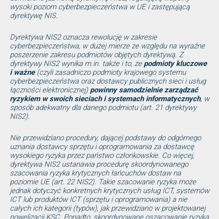
wysoki poziom cyberbezpieczeństwa w UE i zastępującą
dyrektywę NIS.
Dyrektywa NIS2 oznacza rewolucję w zakresie
cyberbezpieczeństwa, w dużej mierze ze względu na wyraźne
poszerzenie zakresu podmiotów objętych dyrektywą. Z
dyrektywy NIS2 wynika m.in. także i to, że
podmioty kluczowe
i ważne
(czyli zasadniczo podmioty krajowego systemu
cyberbezpieczeństwa oraz dostawcy publicznych sieci i usług
łączności elektronicznej)
powinny samodzielnie zarządzać
ryzykiem w swoich sieciach i systemach informatycznych
, w
sposób adekwatny dla danego podmiotu (art. 21 dyrektywy
NIS2).
Nie przewidziano procedury, dającej podstawy do odgórnego
uznania dostawcy sprzętu i oprogramowania za dostawcę
wysokiego ryzyka przez państwo członkowskie. Co więcej,
dyrektywa NIS2 ustanawia procedurę skoordynowanego
szacowania ryzyka krytycznych łańcuchów dostaw na
poziomie UE (art. 22 NIS2). Takie szacowanie ryzyka może
jednak dotyczyć konkretnych krytycznych usług ICT, systemów
ICT lub produktów ICT (sprzętu i oprogramowania) a nie
całych ich kategorii (typów), jak przewidziano w projektowanej
nowelizacji KSC. Ponadto, skoordynowane oszacowanie ryzyka