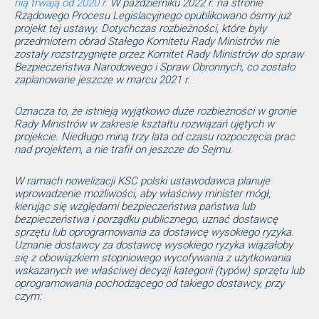
nią trwają od 2020 r.
W październiku 2022 r. na stronie
Rządowego Procesu Legislacyjnego opublikowano ósmy już
projekt tej ustawy. Dotychczas rozbieżności, które były
przedmiotem obrad Stałego Komitetu Rady Ministrów nie
zostały rozstrzygnięte przez Komitet Rady Ministrów do spraw
Bezpieczeństwa Narodowego i Spraw Obronnych, co zostało
zaplanowane jeszcze w marcu 2021 r.
Oznacza to, że istnieją wyjątkowo duże rozbieżności w gronie
Rady Ministrów w zakresie kształtu rozwiązań ujętych w
projekcie. Niedługo miną trzy lata od czasu rozpoczęcia prac
nad projektem, a nie trafił on jeszcze do Sejmu.
W ramach nowelizacji KSC polski ustawodawca planuje
wprowadzenie możliwości, aby właściwy minister mógł,
kierując się względami bezpieczeństwa państwa lub
bezpieczeństwa i porządku publicznego, uznać dostawcę
sprzętu lub oprogramowania za dostawcę wysokiego ryzyka.
Uznanie dostawcy za dostawcę wysokiego ryzyka wiązałoby
się z obowiązkiem stopniowego wycofywania z użytkowania
wskazanych we właściwej decyzji kategorii (typów) sprzętu lub
oprogramowania pochodzącego od takiego dostawcy, przy
czym: