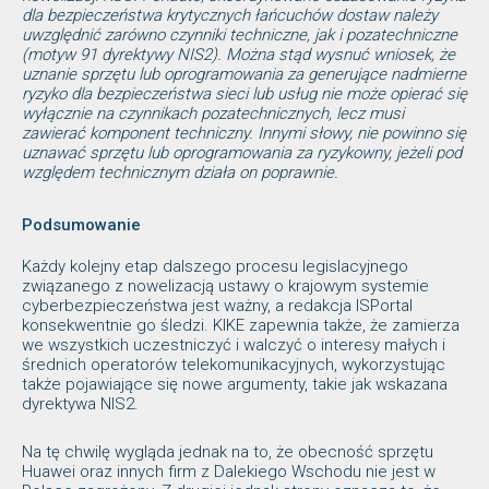
dla bezpieczeństwa krytycznych łańcuchów dostaw należy
uwzględnić zarówno czynniki techniczne, jak i pozatechniczne
(motyw 91 dyrektywy NIS2). Można stąd wysnuć wniosek, że
uznanie sprzętu lub oprogramowania za generujące nadmierne
ryzyko dla bezpieczeństwa sieci lub usług nie może opierać się
wyłącznie na czynnikach pozatechnicznych, lecz musi
zawierać komponent techniczny. Innymi słowy, nie powinno się
uznawać sprzętu lub oprogramowania za ryzykowny, jeżeli pod
względem technicznym działa on poprawnie.
Podsumowanie
Każdy kolejny etap dalszego procesu legislacyjnego
związanego z nowelizacją ustawy o krajowym systemie
cyberbezpieczeństwa jest ważny, a redakcja ISPortal
konsekwentnie go śledzi. KIKE zapewnia także, że zamierza
we wszystkich uczestniczyć i walczyć o interesy małych i
średnich operatorów telekomunikacyjnych, wykorzystując
także pojawiające się nowe argumenty, takie jak wskazana
dyrektywa NIS2.
Na tę chwilę wygląda jednak na to, że obecność sprzętu
Huawei oraz innych firm z Dalekiego Wschodu nie jest w