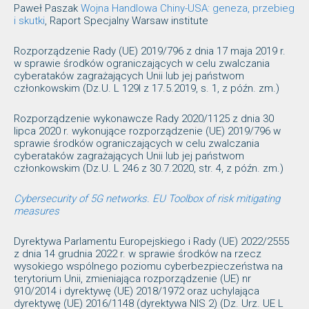
Paweł Paszak
Wojna Handlowa Chiny-USA: geneza, przebieg
i skutki
, Raport Specjalny Warsaw institute
Rozporządzenie Rady (UE) 2019/796 z dnia 17 maja 2019 r.
w sprawie środków ograniczających w celu zwalczania
cyberataków zagrażających Unii lub jej państwom
członkowskim (Dz.U. L 129I z 17.5.2019, s. 1, z późn. zm.)
Rozporządzenie wykonawcze Rady 2020/1125 z dnia 30
lipca 2020 r. wykonujące rozporządzenie (UE) 2019/796 w
sprawie środków ograniczających w celu zwalczania
cyberataków zagrażających Unii lub jej państwom
członkowskim (Dz.U. L 246 z 30.7.2020, str. 4, z późn. zm.)
Cybersecurity of 5G networks. EU Toolbox of risk mitigating
measures
Dyrektywa Parlamentu Europejskiego i Rady (UE) 2022/2555
z dnia 14 grudnia 2022 r. w sprawie środków na rzecz
wysokiego wspólnego poziomu cyberbezpieczeństwa na
terytorium Unii, zmieniająca rozporządzenie (UE) nr
910/2014 i dyrektywę (UE) 2018/1972 oraz uchylająca
dyrektywę (UE) 2016/1148 (dyrektywa NIS 2) (Dz. Urz. UE L