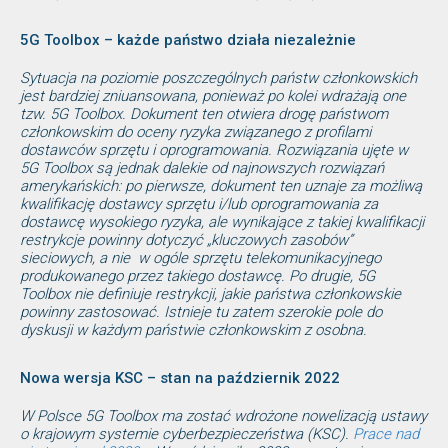
5G Toolbox – każde państwo działa niezależnie
Sytuacja na poziomie poszczególnych państw członkowskich
jest bardziej zniuansowana, ponieważ po kolei wdrażają one
tzw. 5G Toolbox. Dokument ten otwiera drogę państwom
członkowskim do oceny ryzyka związanego z profilami
dostawców sprzętu i oprogramowania. Rozwiązania ujęte w
5G Toolbox są jednak dalekie od najnowszych rozwiązań
amerykańskich: po pierwsze, dokument ten uznaje za możliwą
kwalifikację dostawcy sprzętu i/lub oprogramowania za
dostawcę wysokiego ryzyka, ale wynikające z takiej kwalifikacji
restrykcje powinny dotyczyć „kluczowych zasobów”
sieciowych, a nie w ogóle sprzętu telekomunikacyjnego
produkowanego przez takiego dostawcę. Po drugie, 5G
Toolbox nie definiuje restrykcji, jakie państwa członkowskie
powinny zastosować. Istnieje tu zatem szerokie pole do
dyskusji w każdym państwie członkowskim z osobna.
Nowa wersja KSC – stan na październik 2022
W Polsce 5G Toolbox ma zostać wdrożone nowelizacją ustawy
o krajowym systemie cyberbezpieczeństwa (KSC).
Prace nad