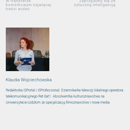
W transferze
Zaprzyjaźnij się ze
komórkowym najwięcej
sztuczną inteligencją
treści wideo
Klaudia Wojciechowska
Redaktorka ISPortal i ISProfessional. Dziennikarka telewizji lokalnego operatora
telekomunikacyjnego Ret-Sat1. Absolwentka kulturoznawstwa na
Uniwersytecie Łódzkim ze specjalizacją filmoznawstwo i nowe media.