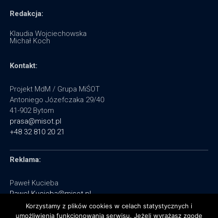
Redakcja:
Klaudia Wojciechowska
Michał Koch
Kontakt:
Projekt MdM / Grupa MiŚOT
Antoniego Józefczaka 29/40
41-902 Bytom
prasa@misot.pl
+48 32 810 20 21
Reklama:
Paweł Kucieba
Pawel.Kucieba@misot.pl
+48 602 495 064
Korzystamy z plików cookies w celach statystycznych i
umożliwienia funkcjonowania serwisu. Jeżeli wyrażasz zgodę