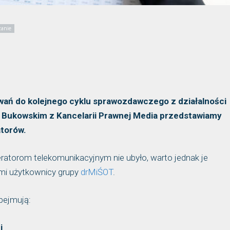
zanie
ań do kolejnego cyklu sprawozdawczego z działalności
 Bukowskim z Kancelarii Prawnej Media przedstawiamy
torów.
atorom telekomunikacyjnym nie ubyło, warto jednak je
mi użytkownicy grupy
drMiŚOT
.
bejmują:
i