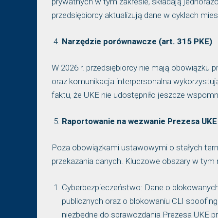
prywatnych w tym zakresie, składają jednoraz
przedsiębiorcy aktualizują dane w cyklach mie
Narzędzie porównawcze (art. 315 PKE)
W 2026 r. przedsiębiorcy nie mają obowiązku pr
oraz komunikacja interpersonalna wykorzystu
faktu, że UKE nie udostępniło jeszcze wspom
Raportowanie na wezwanie Prezesa UKE
Poza obowiązkami ustawowymi o stałych term
przekazania danych. Kluczowe obszary w tym r
Cyberbezpieczeństwo: Dane o blokowanyc
publicznych oraz o blokowaniu CLI spoofing
niezbędne do sprawozdania Prezesa UKE p