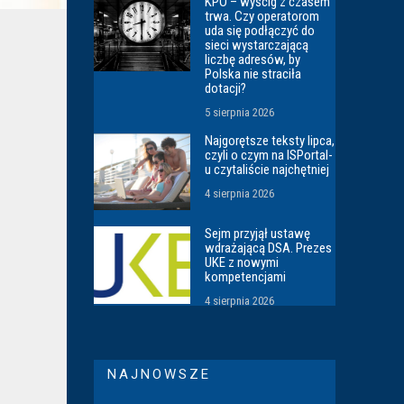
KPO – wyścig z czasem
trwa. Czy operatorom
uda się podłączyć do
sieci wystarczającą
liczbę adresów, by
Polska nie straciła
dotacji?
5 sierpnia 2026
Najgorętsze teksty lipca,
czyli o czym na ISPortal-
u czytaliście najchętniej
4 sierpnia 2026
Sejm przyjął ustawę
wdrażającą DSA. Prezes
UKE z nowymi
kompetencjami
4 sierpnia 2026
NAJNOWSZE