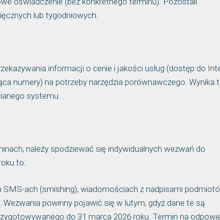
owe oświadczenie (bez konkretnego terminu). Pozostali
sięcznych lub tygodniowych.
zekazywania informacji o cenie i jakości usług (dostęp do Int
jąca numery) na potrzeby narzędzia porównawczego. Wynika t
nianego systemu.
inach, należy spodziewać się indywidualnych wezwań do
oku to:
h SMS-ach (smishing), wiadomościach z nadpisami podmiot
. Wezwania powinny pojawić się w lutym, gdyż dane te są
rzygotowywanego do 31 marca 2026 roku. Termin na odpowie