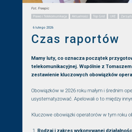
Fot. Freepic
Prawo i Telekomunikacja
Aktualności
Top Grid
UKE
Zarząd
6 lutego 2026
Czas raportów
Mamy luty, co oznacza początek przygotow
telekomunikacyjnej. Wspólnie z Tomaszem
zestawienie kluczowych obowiązków opera
Obowiązków w 2026 roku małym i średnim oper
usystematyzować. Apelowali o to między inny
Kluczowe obowiązki operatorów w tym roku o
Rodzaj i zakres wykonywanej działalnośc