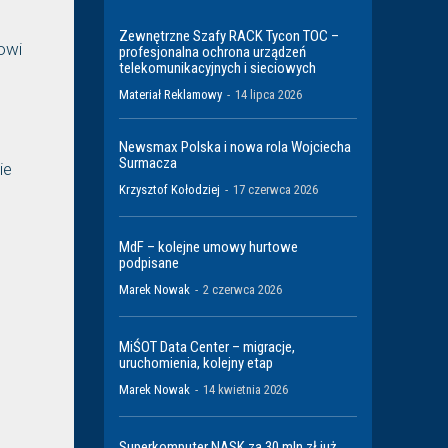
Zewnętrzne Szafy RACK Tycon TOC –
owi
profesjonalna ochrona urządzeń
telekomunikacyjnych i sieciowych
Materiał Reklamowy
-
14 lipca 2026
Newsmax Polska i nowa rola Wojciecha
Surmacza
ie
Krzysztof Kołodziej
-
17 czerwca 2026
MdF – kolejne umowy hurtowe
podpisane
Marek Nowak
-
2 czerwca 2026
MiŚOT Data Center – migracje,
uruchomienia, kolejny etap
Marek Nowak
-
14 kwietnia 2026
Superkomputer NASK za 30 mln zł już