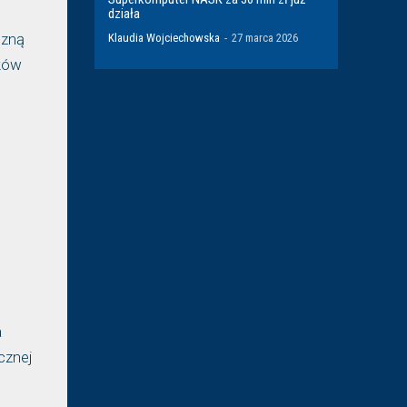
działa
czną
Klaudia Wojciechowska
-
27 marca 2026
dków
a
cznej