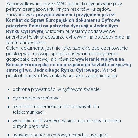
Zapoczątkowane przez MAC prace, kontynuowane przy
pełnym zaangażowaniu innych resortów i urzędów,
zaowocowały
przygotowaniem i przyjęciem przez
Komitet do Spraw Europejskich dokumentu Cyfrowe
priorytety Polski na potrzeby dyskusji o Jednolitym
Rynku Cyfrowym
, w którym określamy podstawowe
priorytety Polski w obszarze cyfrowym, na potrzeby prac na
forum europejskim.
Celem dokumentu jest nie tylko szerokie zaprezentowanie
polskiej wizji rozwoju społeczeństwa informacyjnego i
gospodarki cyfrowej, ale również
wywieranie wpływu na
Komisję Europejską co do pożądanego kształtu przyszłej
strategii ws. Jednolitego Rynku Cyfrowego.
Wśród
polskich priorytetów znalazły się takie zagadnienia jak:
ochrona prywatności w cyfrowym świecie;
cyberbezpieczeństwo;
reforma i modernizacja ram prawnych dla
telekomunikacji;
wsparcie dla inwestycji w sieć na potrzeby Internetu
dużych prędkości;
usuwanie barier w cyfrowym handlu i usługach,