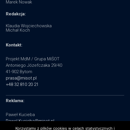
Marek Nowak
Redakcja:
Klaudia Wojciechowska
Michał Koch
Kontakt:
Projekt MdM / Grupa MiŚOT
Antoniego Józefczaka 29/40
41-902 Bytom
prasa@misot.pl
+48 32 810 20 21
Reklama:
Paweł Kucieba
Pawel.Kucieba@misot.pl
+48 602 495 064
Korzystamy z plików cookies w celach statystycznych i