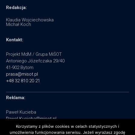
Redakcja:
Klaudia Wojciechowska
Michał Koch
Kontakt:
Projekt MdM / Grupa MiŚOT
Antoniego Józefczaka 29/40
41-902 Bytom
prasa@misot.pl
+48 32 810 20 21
Reklama:
Paweł Kucieba
Pawel.Kucieba@misot.pl
+48 602 495 064
Korzystamy z plików cookies w celach statystycznych i
umożliwienia funkcjonowania serwisu. Jeżeli wyrażasz zgodę