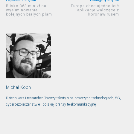
Blisko 363 mln zł na
Europa chce ujednolicić
wyeliminowanie
aplikacje walczące z
kolejnych białych plam
koronawirusem
Michał Koch
Dziennikarz i researcher. Tworzy teksty o najnowszych technologiach, 5G,
cyberbezpieczeństwie i polskiej branży telekomunikacyjnej.