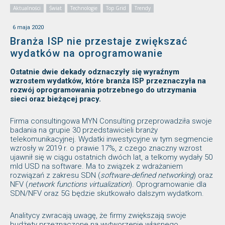
Aktualności
Świat
Technologie
Top Grid
Trendy
6 maja 2020
Branża ISP nie przestaje zwiększać
wydatków na oprogramowanie
Ostatnie dwie dekady odznaczyły się wyraźnym
wzrostem wydatków, które branża ISP przeznaczyła na
rozwój oprogramowania potrzebnego do utrzymania
sieci oraz bieżącej pracy.
Firma consultingowa MYN Consulting przeprowadziła swoje
badania na grupie 30 przedstawicieli branży
telekomunikacyjnej. Wydatki inwestycyjne w tym segmencie
wzrosły w 2019 r. o prawie 17%, z czego znaczny wzrost
ujawnił się w ciągu ostatnich dwóch lat, a telkomy wydały 50
mld USD na software. Ma to związek z wdrażaniem
rozwiązań z zakresu SDN (
software-defined networking
) oraz
NFV (
network functions virtualization
). Oprogramowanie dla
SDN/NFV oraz 5G będzie skutkowało dalszym wydatkom.
Analitycy zwracają uwagę, że firmy zwiększają swoje
budżety przeznaczone na wytworzenie własnego