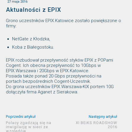
27 maja 2016
Aktualności z EPIX
Grono uczestników EPIX.Katowice zostało powiększone o
firmy:
NetGate z Kłodzka,
Koba z Białegostoku.
EPIX rozbudował przepływność styków EPIX z POPami
Cogent. Ich obecna przepływność to 10Gbps w
EPIX.Warszawa i 20Gbps w EPIX.Katowice.
Posiada także ponad 20 Gbps przepływności na
portach bezpośrednich Cogent-Uczestnik.
Do grona uczestników EPIX.Warszawa-KIX portem 10G
dołączyła firma Aganet z Sierakowa.
Poprzedni artykuł
Następny artykuł
Polacy zgadzają się na
XI BEiKS ROADSHOW
inwigilację w sieci ze
2016
względów