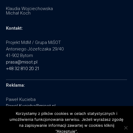
Klaudia Wojciechowska
Michał Koch
Kontakt:
Projekt MdM / Grupa MiŚOT
Antoniego Józefczaka 29/40
41-902 Bytom
prasa@misot.pl
+48 32 810 20 21
Reklama:
Paweł Kucieba
Pawel.Kucieba@misot.pl
+48 602 495 064
Korzystamy z plików cookies w celach statystycznych i
umożliwienia funkcjonowania serwisu. Jeżeli wyrażasz zgodę
na zapisywanie informacji zawartej w cookies kliknij
"Akceptuję".