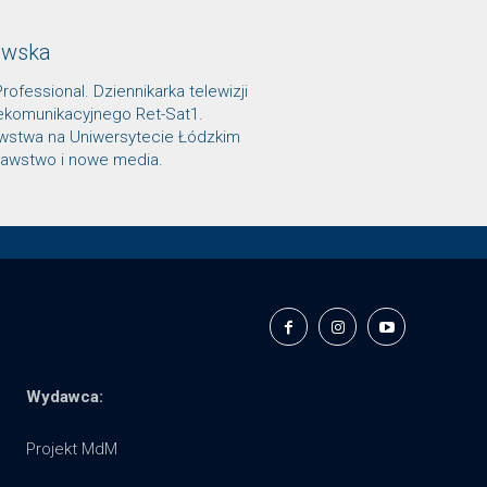
owska
Professional. Dziennikarka telewizji
lekomunikacyjnego Ret-Sat1.
awstwa na Uniwersytecie Łódzkim
znawstwo i nowe media.
Wydawca:
Projekt MdM