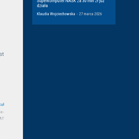
Superkomputer NASK za 30 mln zł już
działa
Klaudia Wojciechowska
-
27 marca 2026
st
kuł
e-
AT