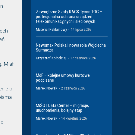
an
Zewnętrzne Szafy RACK Tycon TOC –
profesjonalna ochrona urządzeń
telekomunikacyjnych i sieciowych
Materiał Reklamowy
-
14 lipca 2026
rech
eń
Newsmax Polska i nowa rola Wojciecha
Surmacza
Krzysztof Kołodziej
-
17 czerwca 2026
. Miał
MdF – kolejne umowy hurtowe
podpisane
enie o
Marek Nowak
-
2 czerwca 2026
 pisma
MiŚOT Data Center – migracje,
uruchomienia, kolejny etap
Marek Nowak
-
14 kwietnia 2026
ie