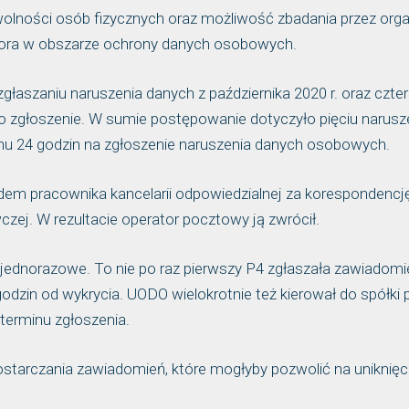
wolności osób fizycznych oraz możliwość zbadania przez org
atora w obszarze ochrony danych osobowych.
aszaniu naruszenia danych z października 2020 r. oraz czte
no zgłoszenie. W sumie postępowanie dotyczyło pięciu narusz
nu 24 godzin na zgłoszenie naruszenia danych osobowych.
dem pracownika kancelarii odpowiedzialnej za korespondencję
czej. W rezultacie operator pocztowy ją zwrócił.
 jednorazowe. To nie po raz pierwszy P4 zgłaszała zawiadomi
dzin od wykrycia. UODO wielokrotnie też kierował do spółki
 terminu zgłoszenia.
tarczania zawiadomień, które mogłyby pozwolić na uniknięc