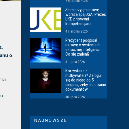
5 sierpnia 2026
Sejm przyjął ustawę
wdrażającą DSA. Prezes
UKE z nowymi
kompetencjami
4 sierpnia 2026
Prezydent podpisał
ustawę o systemach
s.
sztucznej inteligencji.
Co się zmieni?
ganu o
31 lipca 2026
Korzystasz z
mObywatela? Zaloguj
 ma
się do niego do 5
sierpnia, żeby nie stracić
dokumentów
ym
30 lipca 2026
NAJNOWSZE