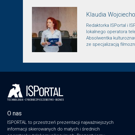
Klaudia Wojciech
Redaktorka ISPortal i IS
lokalnego operatora te
Absolwentka kulturozn
ze specjalizacją filmo
O nas
ISPORTAL to przestrzeń prezentacji najważniejszych
informacji skierowanych do małych i średnich