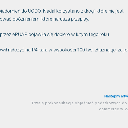
adomień do UODO. Nadal korzystano z drogi, które nie jest
ować opóźnieniem, które narusza przepisy.
rzez ePUAP pojawiła się dopiero w lutym tego roku.
ił nałożyć na P4 kara w wysokości 100 tys. zł uznając, ze je
Następny arty
Trwają prekonsultacje objaśnień podatkowych do 
commerce w V