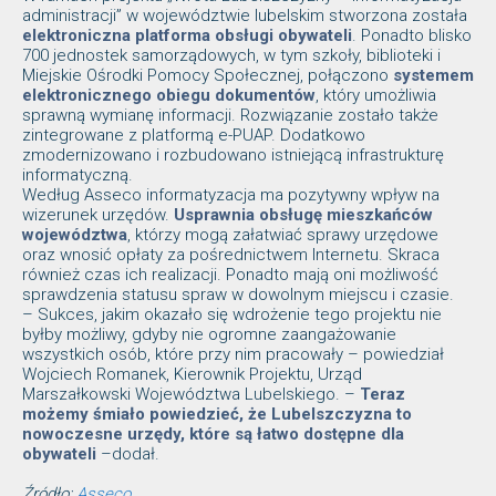
administracji” w województwie lubelskim stworzona została
elektroniczna platforma obsługi obywateli
. Ponadto blisko
700 jednostek samorządowych, w tym szkoły, biblioteki i
Miejskie Ośrodki Pomocy Społecznej, połączono
systemem
elektronicznego obiegu dokumentów
, który umożliwia
sprawną wymianę informacji. Rozwiązanie zostało także
zintegrowane z platformą e-PUAP. Dodatkowo
zmodernizowano i rozbudowano istniejącą infrastrukturę
informatyczną.
Według Asseco informatyzacja ma pozytywny wpływ na
wizerunek urzędów.
Usprawnia obsługę mieszkańców
województwa
, którzy mogą załatwiać sprawy urzędowe
oraz wnosić opłaty za pośrednictwem Internetu. Skraca
również czas ich realizacji. Ponadto mają oni możliwość
sprawdzenia statusu spraw w dowolnym miejscu i czasie.
– Sukces, jakim okazało się wdrożenie tego projektu nie
byłby możliwy, gdyby nie ogromne zaangażowanie
wszystkich osób, które przy nim pracowały – powiedział
Wojciech Romanek, Kierownik Projektu, Urząd
Marszałkowski Województwa Lubelskiego. –
Teraz
możemy śmiało powiedzieć, że Lubelszczyzna to
nowoczesne urzędy, które są łatwo dostępne dla
obywateli
–dodał.
Źródło:
Asseco