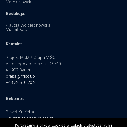
Marek Nowak
Redakcja:
Klaudia Wojciechowska
Michał Koch
Kontakt:
Projekt MdM / Grupa MiŚOT
Antoniego Józefczaka 29/40
41-902 Bytom
prasa@misot.pl
+48 32 810 20 21
Reklama:
Paweł Kucieba
Pawel.Kucieba@misot.pl
+48 602 495 064
Korzystamy z plików cookies w celach statystycznych i