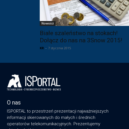
Nowości
Białe szaleństwo na stokach!
Dołącz do nas na 3Snow 2015!
KR
-
7 stycznia 2015
O nas
ISPORTAL to przestrzeń prezentacji najważniejszych
informacji skierowanych do małych i średnich
operatorów telekomunikacyjnych. Prezentujemy