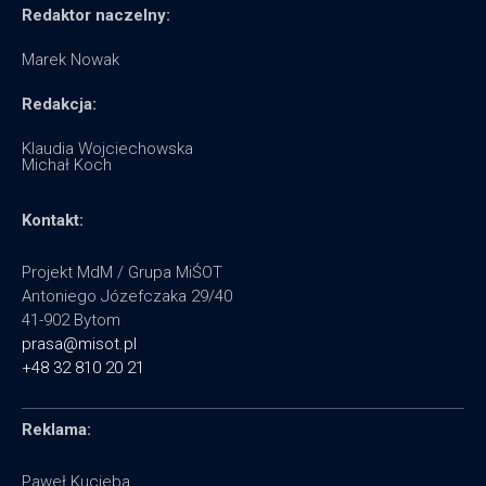
Redaktor naczelny:
Marek Nowak
Redakcja:
Klaudia Wojciechowska
Michał Koch
Kontakt:
Projekt MdM / Grupa MiŚOT
Antoniego Józefczaka 29/40
41-902 Bytom
prasa@misot.pl
+48 32 810 20 21
Reklama:
Paweł Kucieba