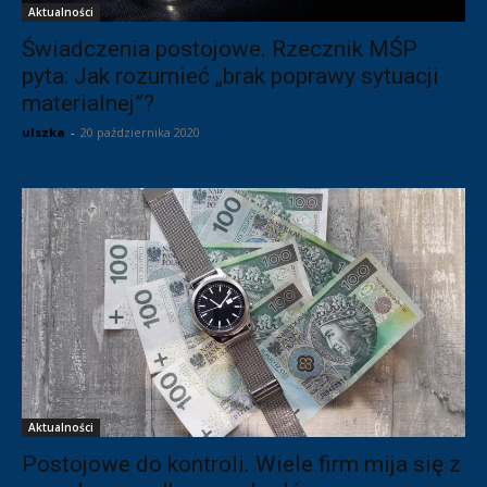
Aktualności
Świadczenia postojowe. Rzecznik MŚP
pyta: Jak rozumieć „brak poprawy sytuacji
materialnej”?
ulszka
-
20 października 2020
Aktualności
Postojowe do kontroli. Wiele firm mija się z