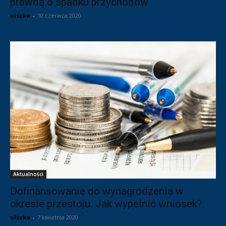
prawdą o spadku przychodów
ulszka
-
10 czerwca 2020
Aktualności
Dofinansowanie do wynagrodzenia w
okresie przestoju. Jak wypełnić wniosek?
ulszka
-
7 kwietnia 2020